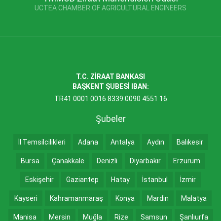
UCTEA CHAMBER OF AGRICULTURAL ENGINEERS
T.C. ZİRAAT BANKASI
BAŞKENT ŞUBESİ IBAN:
TR41 0001 0016 8339 0090 4551 16
Şubeler
İl Temsilcilikleri
Adana
Antalya
Aydın
Balıkesir
Bursa
Çanakkale
Denizli
Diyarbakır
Erzurum
Eskişehir
Gaziantep
Hatay
İstanbul
İzmir
Kayseri
Kahramanmaraş
Konya
Mardin
Malatya
Manisa
Mersin
Muğla
Rize
Samsun
Şanlıurfa