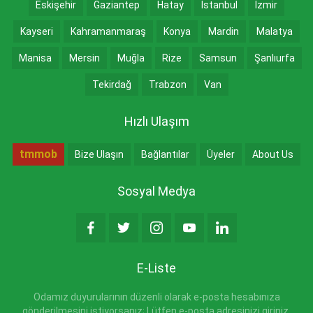
Eskişehir
Gaziantep
Hatay
İstanbul
İzmir
Kayseri
Kahramanmaraş
Konya
Mardin
Malatya
Manisa
Mersin
Muğla
Rize
Samsun
Şanlıurfa
Tekirdağ
Trabzon
Van
Hızlı Ulaşım
tmmob
Bize Ulaşın
Bağlantılar
Üyeler
About Us
Sosyal Medya
E-Liste
Odamız duyurularının düzenli olarak e-posta hesabınıza
gönderilmesini istiyorsanız; Lütfen e-posta adresinizi giriniz.