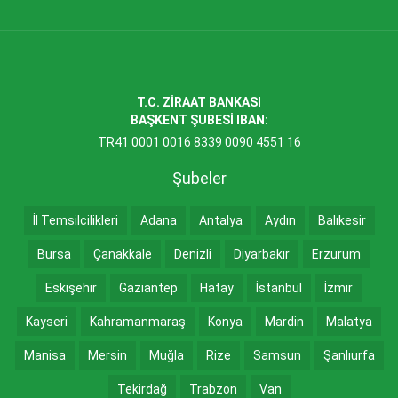
T.C. ZİRAAT BANKASI
BAŞKENT ŞUBESİ IBAN:
TR41 0001 0016 8339 0090 4551 16
Şubeler
İl Temsilcilikleri
Adana
Antalya
Aydın
Balıkesir
Bursa
Çanakkale
Denizli
Diyarbakır
Erzurum
Eskişehir
Gaziantep
Hatay
İstanbul
İzmir
Kayseri
Kahramanmaraş
Konya
Mardin
Malatya
Manisa
Mersin
Muğla
Rize
Samsun
Şanlıurfa
Tekirdağ
Trabzon
Van