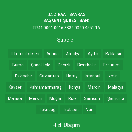
T.C. ZİRAAT BANKASI
BAŞKENT ŞUBESİ IBAN:
TR41 0001 0016 8339 0090 4551 16
Şubeler
İl Temsilcilikleri
Adana
Antalya
Aydın
Balıkesir
Bursa
Çanakkale
Denizli
Diyarbakır
Erzurum
Eskişehir
Gaziantep
Hatay
İstanbul
İzmir
Kayseri
Kahramanmaraş
Konya
Mardin
Malatya
Manisa
Mersin
Muğla
Rize
Samsun
Şanlıurfa
Tekirdağ
Trabzon
Van
Hızlı Ulaşım