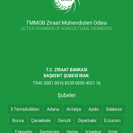
TMMOB Ziraat Mühendisleri Odası
UCTEA CHAMBER OF AGRICULTURAL ENGINEERS
T.C. ZİRAAT BANKASI
BAŞKENT ŞUBESİ IBAN:
TR41 0001 0016 8339 0090 4551 16
Şubeler
İl Temsilcilikleri
Adana
Antalya
Aydın
Balıkesir
Bursa
Çanakkale
Denizli
Diyarbakır
Erzurum
Eskişehir
Gaziantep
Hatay
İstanbul
İzmir