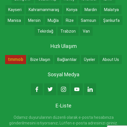
Kayseri
Kahramanmaraş
Konya
Mardin
Malatya
Manisa
Mersin
Muğla
Rize
Samsun
Şanlıurfa
Tekirdağ
Trabzon
Van
Hızlı Ulaşım
tmmob
Bize Ulaşın
Bağlantılar
Üyeler
About Us
Sosyal Medya
E-Liste
Odamız duyurularının düzenli olarak e-posta hesabınıza
gönderilmesini istiyorsanız; Lütfen e-posta adresinizi giriniz.