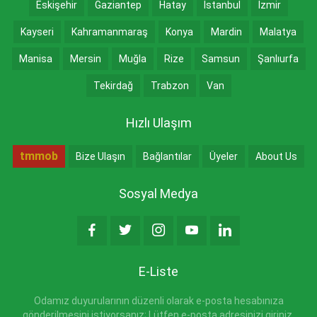
Eskişehir
Gaziantep
Hatay
İstanbul
İzmir
Kayseri
Kahramanmaraş
Konya
Mardin
Malatya
Manisa
Mersin
Muğla
Rize
Samsun
Şanlıurfa
Tekirdağ
Trabzon
Van
Hızlı Ulaşım
tmmob
Bize Ulaşın
Bağlantılar
Üyeler
About Us
Sosyal Medya
E-Liste
Odamız duyurularının düzenli olarak e-posta hesabınıza
gönderilmesini istiyorsanız; Lütfen e-posta adresinizi giriniz.