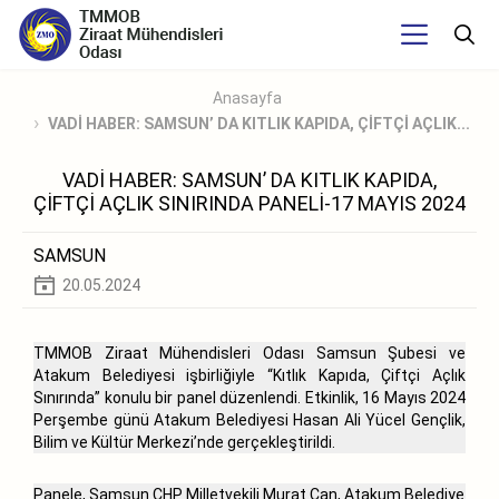
Anasayfa
VADİ HABER: SAMSUN’ DA KITLIK KAPIDA, ÇİFTÇİ AÇLIK...
VADİ HABER: SAMSUN’ DA KITLIK KAPIDA,
ÇİFTÇİ AÇLIK SINIRINDA PANELİ-17 MAYIS 2024
SAMSUN
20.05.2024
TMMOB Ziraat Mühendisleri Odası Samsun Şubesi ve
Atakum Belediyesi işbirliğiyle “Kıtlık Kapıda, Çiftçi Açlık
Sınırında” konulu bir panel düzenlendi. Etkinlik, 16 Mayıs 2024
Perşembe günü Atakum Belediyesi Hasan Ali Yücel Gençlik,
Bilim ve Kültür Merkezi’nde gerçekleştirildi.
Panele, Samsun CHP Milletvekili Murat Çan, Atakum Belediye