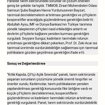
Panelde tarım sektöründeki sorunlar ve çözüm önerileri
geniş bir şekilde tartışıldı. TMMOB Ziraat Mühendisleri Odası
Samsun Şube Başkanı Havva Yurdunuseven Bayzat,
tarımsal desteklemelerin artırılması gerektiğini ve çiftçilerin
kooperatifler aracılığıyla güçlendirilmesi gerektiğini belirtti.
Abdullah Aysu, IMF ve Dünya Bankası’nın Türkiye tarımına
yönelik taleplerinin çiftçileri nasıl etkilediğini anlattı ve
devletin çiftçilerle bağlarını yeniden kurması gerektiğini
vurguladı. Seyyare Sungur, kadınların tarımdaki rolünün
artırılması gerektiğine dikkat çekerken, Prof. Dr. Zeki Acar ise
tarımsal üretimde sürdürülebilirliğin sağlanması için tarımsal
politikaların gözden geçirilmesi gerektiğini ifade etti.
Sonuç ve Değerlendirme
“Kıtlık Kapıda, Çiftçi Açlık Sınırında” paneli, tarım sektöründe
yaşanan sorunların çözümüne yönelik önemli tespitler ve
öneriler sundu. Katılımcılar, tarım politikalarının yeniden
yapılandırılması gerektiği konusunda fikir birliğine vardı ve
küçük çiftçilerin desteklenmesi, kooperatiflerin
güçlendirilmesi ve kadınların tarımdaki rolünün artırılması
gerektiği vurgulandı. Panel, tarım sektöründe sürdürülebilirlik