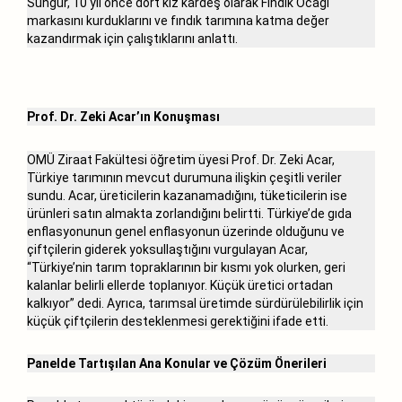
Sungur, 10 yıl önce dört kız kardeş olarak Fındık Ocağı
markasını kurduklarını ve fındık tarımına katma değer
kazandırmak için çalıştıklarını anlattı.
Prof. Dr. Zeki Acar’ın Konuşması
OMÜ Ziraat Fakültesi öğretim üyesi Prof. Dr. Zeki Acar,
Türkiye tarımının mevcut durumuna ilişkin çeşitli veriler
sundu. Acar, üreticilerin kazanamadığını, tüketicilerin ise
ürünleri satın almakta zorlandığını belirtti. Türkiye’de gıda
enflasyonunun genel enflasyonun üzerinde olduğunu ve
çiftçilerin giderek yoksullaştığını vurgulayan Acar,
“Türkiye’nin tarım topraklarının bir kısmı yok olurken, geri
kalanlar belirli ellerde toplanıyor. Küçük üretici ortadan
kalkıyor” dedi. Ayrıca, tarımsal üretimde sürdürülebilirlik için
küçük çiftçilerin desteklenmesi gerektiğini ifade etti.
Panelde Tartışılan Ana Konular ve Çözüm Önerileri