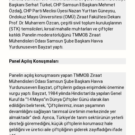
Başkanı Serhat Türkel, CHP Samsun İl Başkanı Mehmet
Özdağ, CHP Parti Meclisi Üyesi Nazan Yurttan Güneysu,
Ondokuz Mayıs Üniversitesi (OMÜ) Ziraat Fakültesi Dekanı
Prof. Dr. Muharrem Özcan, çeşitli sivil toplum kuruluşlarının
(STK) temsilcileri, kırsal mahalle muhtarları ve çiftçiler
katıldı. Panelin moderatörlüğünü TMMOB Ziraat
Mühendisleri Odası Samsun Şube Başkanı Havva
Yurdunuseven Bayzat yaptı.
Panel Açılış Konuşmaları
Panelin açılış konuşmasını yapan TMMOB Ziraat
Mühendisleri Odası Samsun Şube Başkanı Havva
Yurdunuseven Bayzat, çiftçilerin gıdaya erişimdeki önemine
vurgu yaptı. Bayzat, 1984 yılında Hindistan’da yapılan Genel
Kurul’da “14 Mayıs”ın Dünya Çiftçiler Günü olarak ilan
edildiğini belirterek, “Çiftçilerimiz, insan yaşamının
devamlılığını sağlayan tarımsal üretimin merkezinde yer
almaktadır” dedi. Ayrıca, Türkiye’de tarım sektörünün yeterli
desteği göremediğini, küçük çiftçilerin korumasız hale
geldiğini ve üretici aile çiftçiliğinin giderek zayıfladığını ifade