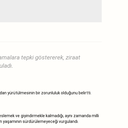
malara tepki göstererek, ziraat
uladı.
ndan yürütülmesinin bir zorunluluk olduğunu belirtti.
eslemek ve giyindirmekle kalmadığı, aynı zamanda milli
nsan yaşamının sürdürülemeyeceği vurgulandı.