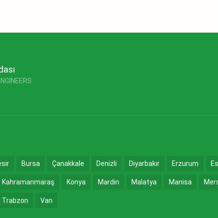
dası
ENGINEERS
esir
Bursa
Çanakkale
Denizli
Diyarbakır
Erzurum
Es
Kahramanmaraş
Konya
Mardin
Malatya
Manisa
Mer
Trabzon
Van