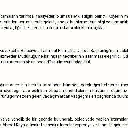
tamaların tarımsal faaliyetleri olumsuz etkilediğini belirtti. Köylerin 
tlerinden sorumlu hale geldiği, ancak bu hizmetlerin bilgi ve uzmanlık 
a yol açtığını belirterek, bu duruma karşı olduklarını açıkladı.
üyükşehir Belediyesi Tarımsal Hizmetler Dairesi Başkanlığı’na meslek
zmetler Müdürlüğü’ne bir inşaat teknikerinin atanması eleştirildi. O
talı atamanın bir an önce düzeltilmesini talep etti.
inin öneminin herkes tarafından bilinmesi gerektiğini belirterek, mesl
lemeyeceği ifade edilirken,
ziraat mühendislerinin
haklarının ödünsüz 
ktörünü görmezden gelen yaklaşımlardan vazgeçmeleri çağrısında bulun
ya yönelik de bir çağrıda bulunarak, belediyede yapılan atamalarda
ak Ahmet Kaya’yı, liyakate dayalı atamalar yapmaya ve tarım ile gıda 