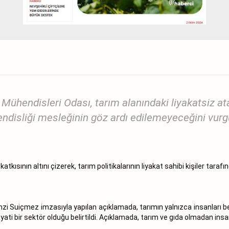
ühendisleri Odası, tarım alanındaki liyakatsiz ata
disliği mesleğinin göz ardı edilemeyeceğini vurg
ısının altını çizerek, tarım politikalarının liyakat sahibi kişiler tarafı
i Suiçmez imzasıyla yapılan açıklamada, tarımın yalnızca insanları b
hayati bir sektör olduğu belirtildi. Açıklamada, tarım ve gıda olmadan i