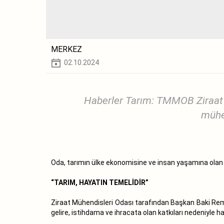
MERKEZ
02.10.2024
Haberler Tarım: TMMOB Ziraat M
mühen
Oda, tarımın ülke ekonomisine ve insan yaşamına olan katk
“TARIM, HAYATIN TEMELİDİR”
Ziraat Mühendisleri Odası tarafından Başkan Baki Remz
gelire, istihdama ve ihracata olan katkıları nedeniyle 