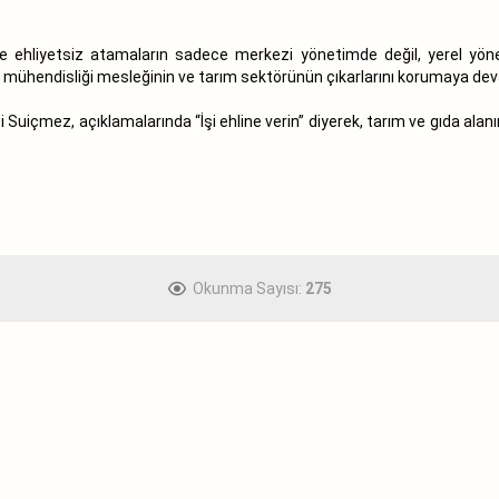
ehliyetsiz atamaların sadece merkezi yönetimde değil, yerel yöneti
at mühendisliği mesleğinin ve tarım sektörünün çıkarlarını korumaya dev
çmez, açıklamalarında “İşi ehline verin” diyerek, tarım ve gıda alanınd
Okunma Sayısı:
275