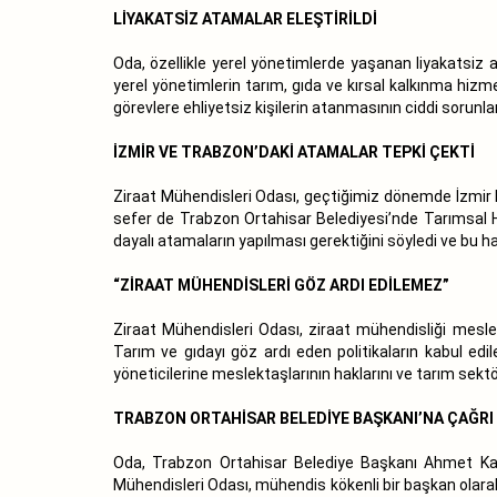
LİYAKATSİZ ATAMALAR ELEŞTİRİLDİ
Oda, özellikle yerel yönetimlerde yaşanan liyakatsiz a
yerel yönetimlerin tarım, gıda ve kırsal kalkınma hizme
görevlere ehliyetsiz kişilerin atanmasının ciddi sorunlar
İZMİR VE TRABZON’DAKİ ATAMALAR TEPKİ ÇEKTİ
Ziraat Mühendisleri Odası, geçtiğimiz dönemde İzmir B
sefer de Trabzon Ortahisar Belediyesi’nde Tarımsal Hi
dayalı atamaların yapılması gerektiğini söyledi ve bu ha
“ZİRAAT MÜHENDİSLERİ GÖZ ARDI EDİLEMEZ”
Ziraat Mühendisleri Odası, ziraat mühendisliği mesleğ
Tarım ve gıdayı göz ardı eden politikaların kabul edi
yöneticilerine meslektaşlarının haklarını ve tarım se
TRABZON ORTAHİSAR BELEDİYE BAŞKANI’NA ÇAĞRI
Oda, Trabzon Ortahisar Belediye Başkanı Ahmet Kaya’
Mühendisleri Odası, mühendis kökenli bir başkan olar