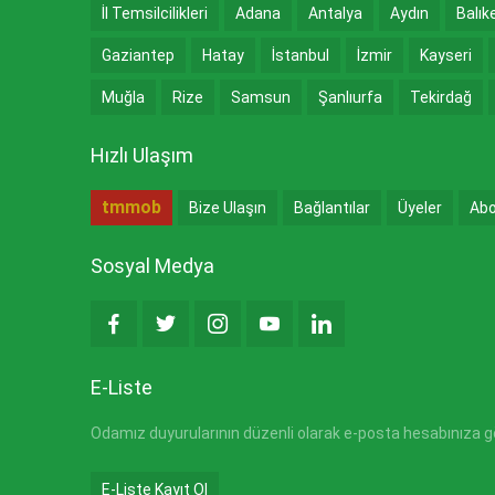
İl Temsilcilikleri
Adana
Antalya
Aydın
Balık
Gaziantep
Hatay
İstanbul
İzmir
Kayseri
Muğla
Rize
Samsun
Şanlıurfa
Tekirdağ
Hızlı Ulaşım
tmmob
Bize Ulaşın
Bağlantılar
Üyeler
Abo
Sosyal Medya
E-Liste
Odamız duyurularının düzenli olarak e-posta hesabınıza gön
E-Liste Kayıt Ol