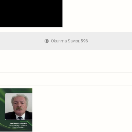
Okunma Sayısı:
596