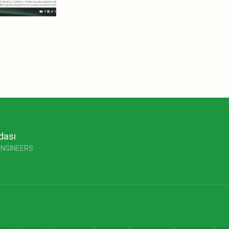
dası
ENGINEERS