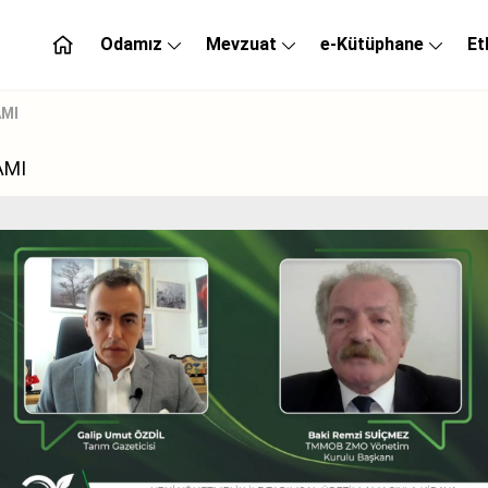
Odamız
Mevzuat
e-Kütüphane
Et
MI
AMI