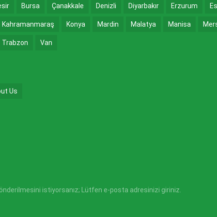
esir
Bursa
Çanakkale
Denizli
Diyarbakır
Erzurum
Es
Kahramanmaraş
Konya
Mardin
Malatya
Manisa
Mer
Trabzon
Van
ut Us
derilmesini istiyorsanız; Lütfen e-posta adresinizi giriniz.