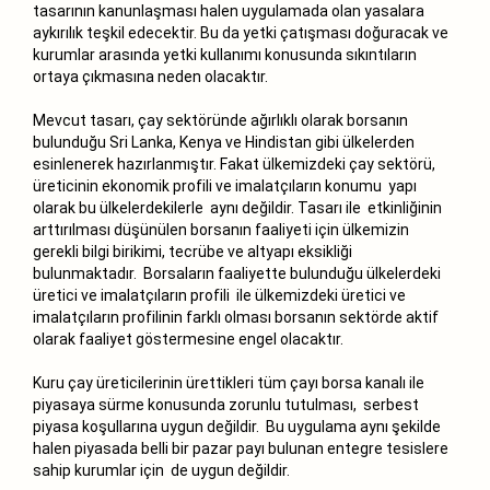
tasarının kanunlaşması halen uygulamada olan yasalara
aykırılık teşkil edecektir. Bu da yetki çatışması doğuracak ve
kurumlar arasında yetki kullanımı konusunda sıkıntıların
ortaya çıkmasına neden olacaktır.
Mevcut tasarı, çay sektöründe ağırlıklı olarak borsanın
bulunduğu Sri Lanka, Kenya ve Hindistan gibi ülkelerden
esinlenerek hazırlanmıştır. Fakat ülkemizdeki çay sektörü,
üreticinin ekonomik profili ve imalatçıların konumu yapı
olarak bu ülkelerdekilerle aynı değildir. Tasarı ile etkinliğinin
arttırılması düşünülen borsanın faaliyeti için ülkemizin
gerekli bilgi birikimi, tecrübe ve altyapı eksikliği
bulunmaktadır. Borsaların faaliyette bulunduğu ülkelerdeki
üretici ve imalatçıların profili ile ülkemizdeki üretici ve
imalatçıların profilinin farklı olması borsanın sektörde aktif
olarak faaliyet göstermesine engel olacaktır.
Kuru çay üreticilerinin ürettikleri tüm çayı borsa kanalı ile
piyasaya sürme konusunda zorunlu tutulması, serbest
piyasa koşullarına uygun değildir. Bu uygulama aynı şekilde
halen piyasada belli bir pazar payı bulunan entegre tesislere
sahip kurumlar için de uygun değildir.