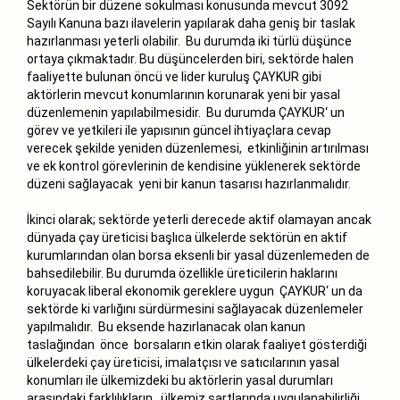
Sektörün bir düzene sokulması konusunda mevcut 3092
Sayılı Kanuna bazı ilavelerin yapılarak daha geniş bir taslak
hazırlanması yeterli olabilir. Bu durumda iki türlü düşünce
ortaya çıkmaktadır. Bu düşüncelerden biri, sektörde halen
faaliyette bulunan öncü ve lider kuruluş ÇAYKUR gibi
aktörlerin mevcut konumlarının korunarak yeni bir yasal
düzenlemenin yapılabilmesidir. Bu durumda ÇAYKUR‘ un
görev ve yetkileri ile yapısının güncel ihtiyaçlara cevap
verecek şekilde yeniden düzenlemesi, etkinliğinin artırılması
ve ek kontrol görevlerinin de kendisine yüklenerek sektörde
düzeni sağlayacak yeni bir kanun tasarısı hazırlanmalıdır.
İkinci olarak; sektörde yeterli derecede aktif olamayan ancak
dünyada çay üreticisi başlıca ülkelerde sektörün en aktif
kurumlarından olan borsa eksenli bir yasal düzenlemeden de
bahsedilebilir. Bu durumda özellikle üreticilerin haklarını
koruyacak liberal ekonomik gereklere uygun ÇAYKUR‘ un da
sektörde ki varlığını sürdürmesini sağlayacak düzenlemeler
yapılmalıdır. Bu eksende hazırlanacak olan kanun
taslağından önce borsaların etkin olarak faaliyet gösterdiği
ülkelerdeki çay üreticisi, imalatçısı ve satıcılarının yasal
konumları ile ülkemizdeki bu aktörlerin yasal durumları
arasındaki farklılıkların ülkemiz şartlarında uygulanabilirliği