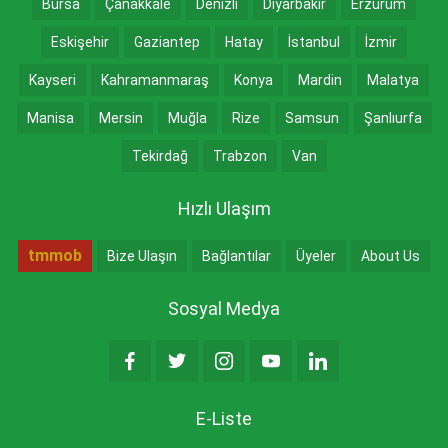
Bursa
Çanakkale
Denizli
Diyarbakır
Erzurum
Eskişehir
Gaziantep
Hatay
İstanbul
İzmir
Kayseri
Kahramanmaraş
Konya
Mardin
Malatya
Manisa
Mersin
Muğla
Rize
Samsun
Şanlıurfa
Tekirdağ
Trabzon
Van
Hızlı Ulaşım
tmmob
Bize Ulaşın
Bağlantılar
Üyeler
About Us
Sosyal Medya
E-Liste