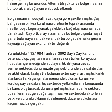
haline gelmiş bir üründür. Alternatifi yoktur ve bölge insanını
bu topraklara bağlayan en büyük etkendir.
Bölge insanının sosyal hayatı çaya göre şekillenmiştir. Çay
bahçesinin bir kez kurulması üretici ile toprak arasında
nesiller boyu kopmayacak şekilde bir bağ oluşmasına neden
olmaktadır. Çay bitkisi aynı zamanda bu bölge dışında hayat
şansı bulamayan ancak ve ancak bu bölgedeki halka geçim
kaynağı sağlayan ekonomik bir değerdir.
Yürürlükteki 4.12.1984 Tarih ve 3092 Sayılı Çay Kanunu
yetersiz olup, çay tarım alanlarını ve üreticileri koruyucu
hususları içermediğinden dolayı artık ihtiyaca cevap
vermemektedir. Günümüzde çay sektöründe söz sahibi olan
ve aktif olarak faaliyette bulunan aktör sayısı artmıştır. Farklı
alanlarda farklı çalışmalar içerisinde bulunan kurum ve
kuruluş sayısındaki artış sektörde yetki kullanımı konusunda
bir kaos oluşturacak duruma gelmiştir. Bu nedenle sektörün
düzenlenmesi, geleceğe taşınması ve sektördeki aktörlerin
yetki ve sorumluluklarının belirlenerek düzene sokulması
kaçınılmaz bir gerçektir.