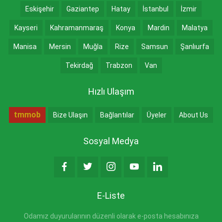
Eskişehir
Gaziantep
Hatay
İstanbul
İzmir
Kayseri
Kahramanmaraş
Konya
Mardin
Malatya
Manisa
Mersin
Muğla
Rize
Samsun
Şanlıurfa
Tekirdağ
Trabzon
Van
Hızlı Ulaşım
tmmob
Bize Ulaşın
Bağlantılar
Üyeler
About Us
Sosyal Medya
E-Liste
Odamız duyurularının düzenli olarak e-posta hesabınıza