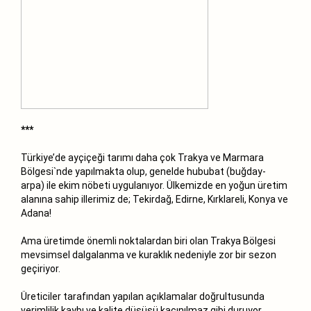
***
Türkiye’de ayçiçeği tarımı daha çok Trakya ve Marmara
Bölgesi`nde yapılmakta olup, genelde hububat (buğday-
arpa) ile ekim nöbeti uygulanıyor. Ülkemizde en yoğun üretim
alanına sahip illerimiz de; Tekirdağ, Edirne, Kırklareli, Konya ve
Adana!
Ama üretimde önemli noktalardan biri olan Trakya Bölgesi
mevsimsel dalgalanma ve kuraklık nedeniyle zor bir sezon
geçiriyor.
Üreticiler tarafından yapılan açıklamalar doğrultusunda
verimlilik kaybı ve kalite düşüşü kaçınılmaz gibi duruyor.