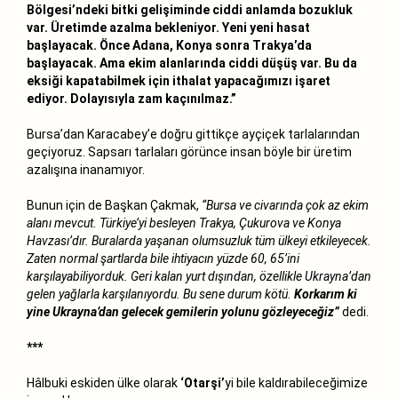
Bölgesi’ndeki bitki gelişiminde ciddi anlamda bozukluk
var. Üretimde azalma bekleniyor. Yeni yeni hasat
başlayacak. Önce Adana, Konya sonra Trakya’da
başlayacak. Ama ekim alanlarında ciddi düşüş var. Bu da
eksiği kapatabilmek için ithalat yapacağımızı işaret
ediyor. Dolayısıyla zam kaçınılmaz.”
Bursa’dan Karacabey’e doğru gittikçe ayçiçek tarlalarından
geçiyoruz. Sapsarı tarlaları görünce insan böyle bir üretim
azalışına inanamıyor.
Bunun için de Başkan Çakmak,
“Bursa ve civarında çok az ekim
alanı mevcut. Türkiye’yi besleyen Trakya, Çukurova ve Konya
Havzası’dır. Buralarda yaşanan olumsuzluk tüm ülkeyi etkileyecek.
Zaten normal şartlarda bile ihtiyacın yüzde 60, 65’ini
karşılayabiliyorduk. Geri kalan yurt dışından, özellikle Ukrayna’dan
gelen yağlarla karşılanıyordu. Bu sene durum kötü.
Korkarım ki
yine Ukrayna’dan gelecek gemilerin yolunu gözleyeceğiz”
dedi.
***
Hâlbuki eskiden ülke olarak
‘Otarşi’
yi bile kaldırabileceğimize