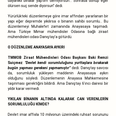
dayanıklı binalar yaptım demiyorsun… Sonrada dönüp eğer
ölürsen suç sende diyorsun’’ dedi.
Yürürlükteki düzenlemeye göre imar affından yararlanan bir
yapı eğer depremde yıkılırsa o binanın sahibi sorumlu… Bu
düzenlemeyi Muhalefet zamanında Anayasaya taşımadı.
Ama Türkiye Mimar mühendisler Odasına bağlı ziraat
mühendisleri odası Danıştay’a götürdü.
O DÜZENLEME ANAYASAYA AYKIRI
TMMOB Ziraat Mühendisleri Odası Başkanı Baki Remzi
Suiçmez
:
"Devlet kendi sorumluluğunu yurttaşlara bırakarak
bugün yapması gerekeni yapmamıştır’’
dedi. Danıştay savcısı
da, sorumluluk yükleyen maddenin Anayasaya aykırı
olduğunu söyledi. Düzenlemenin Anayasa Mahkemesine
taşınması gerektiğini bildirdi. Ama Danıştay 6’ıncı dairesi bir
yıldır karar vermedi.
YIKILAN BİNANIN ALTINDA KALARAK CAN VERENLERİN
SORUMLULUĞU KİMDE?
Devlet imar affıyla 10 milyonun üzerindeki ruhsat sorununu