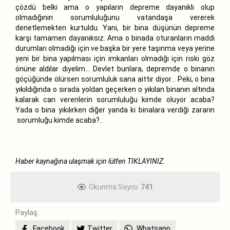
çözdü belki ama o yapıların depreme dayanıklı olup
olmadığının sorumluluğunu vatandaşa vererek
denetlemekten kurtuldu. Yani, bir bina düşünün depreme
karşı tamamen dayanıksız. Ama o binada oturanların maddi
durumları olmadığı için ve başka bir yere taşınma veya yerine
yeni bir bina yapılması için imkanları olmadığı için riski göz
önüne aldılar diyelim… Devlet bunlara, depremde o binanın
göçüğünde ölürsen sorumluluk sana aittir diyor… Peki, o bina
yıkıldığında o sırada yoldan geçerken o yıkılan binanın altında
kalarak can verenlerin sorumluluğu kimde oluyor acaba?
Yada o bina yıkılırken diğer yanda ki binalara verdiği zararın
sorumluğu kimde acaba?..
Haber kaynağına ulaşmak için lütfen
TIKLAYINIZ.
Okunma Sayısı:
741
Paylaş:
Facebook
Twitter
Whatsapp