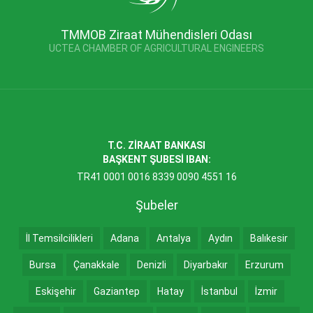
TMMOB Ziraat Mühendisleri Odası
UCTEA CHAMBER OF AGRICULTURAL ENGINEERS
T.C. ZİRAAT BANKASI
BAŞKENT ŞUBESİ IBAN:
TR41 0001 0016 8339 0090 4551 16
Şubeler
İl Temsilcilikleri
Adana
Antalya
Aydın
Balıkesir
Bursa
Çanakkale
Denizli
Diyarbakır
Erzurum
Eskişehir
Gaziantep
Hatay
İstanbul
İzmir