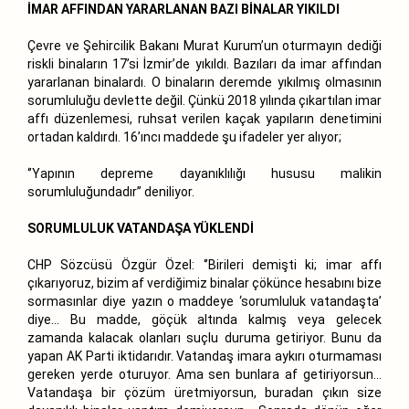
İMAR AFFINDAN YARARLANAN BAZI BİNALAR YIKILDI
Çevre ve Şehircilik Bakanı Murat Kurum’un oturmayın dediği
riskli binaların 17’si İzmir’de yıkıldı. Bazıları da imar affından
yararlanan binalardı. O binaların deremde yıkılmış olmasının
sorumluluğu devlette değil. Çünkü 2018 yılında çıkartılan imar
affı düzenlemesi, ruhsat verilen kaçak yapıların denetimini
ortadan kaldırdı. 16’ıncı maddede şu ifadeler yer alıyor;
‘’Yapının depreme dayanıklılığı hususu malikin
sorumluluğundadır’’ deniliyor.
SORUMLULUK VATANDAŞA YÜKLENDİ
CHP Sözcüsü Özgür Özel: ‘’Birileri demişti ki; imar affı
çıkarıyoruz, bizim af verdiğimiz binalar çökünce hesabını bize
sormasınlar diye yazın o maddeye ‘sorumluluk vatandaşta’
diye… Bu madde, göçük altında kalmış veya gelecek
zamanda kalacak olanları suçlu duruma getiriyor. Bunu da
yapan AK Parti iktidarıdır. Vatandaş imara aykırı oturmaması
gereken yerde oturuyor. Ama sen bunlara af getiriyorsun…
Vatandaşa bir çözüm üretmiyorsun, buradan çıkın size