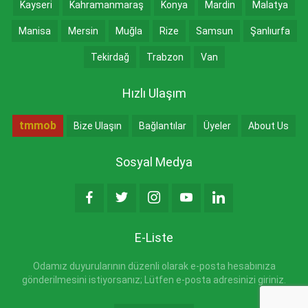
Kayseri
Kahramanmaraş
Konya
Mardin
Malatya
Manisa
Mersin
Muğla
Rize
Samsun
Şanlıurfa
Tekirdağ
Trabzon
Van
Hızlı Ulaşım
tmmob
Bize Ulaşın
Bağlantılar
Üyeler
About Us
Sosyal Medya
E-Liste
Odamız duyurularının düzenli olarak e-posta hesabınıza
gönderilmesini istiyorsanız; Lütfen e-posta adresinizi giriniz.