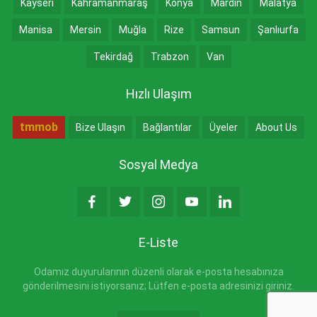
Kayseri
Kahramanmaraş
Konya
Mardin
Malatya
Manisa
Mersin
Muğla
Rize
Samsun
Şanlıurfa
Tekirdağ
Trabzon
Van
Hızlı Ulaşım
tmmob
Bize Ulaşın
Bağlantılar
Üyeler
About Us
Sosyal Medya
E-Liste
Odamız duyurularının düzenli olarak e-posta hesabınıza
gönderilmesini istiyorsanız; Lütfen e-posta adresinizi giriniz.