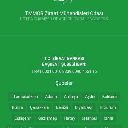
TMMOB Ziraat Mühendisleri Odası
UCTEA CHAMBER OF AGRICULTURAL ENGINEERS
T.C. ZİRAAT BANKASI
BAŞKENT ŞUBESİ IBAN:
TR41 0001 0016 8339 0090 4551 16
Şubeler
İl Temsilcilikleri
Adana
Antalya
Aydın
Balıkesir
Bursa
Çanakkale
Denizli
Diyarbakır
Erzurum
Eskişehir
Gaziantep
Hatay
İstanbul
İzmir