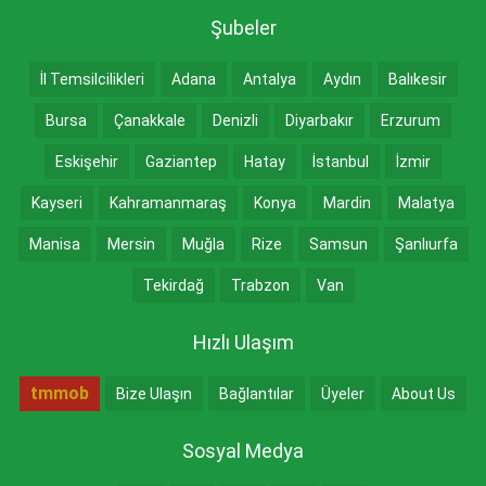
Şubeler
İl Temsilcilikleri
Adana
Antalya
Aydın
Balıkesir
Bursa
Çanakkale
Denizli
Diyarbakır
Erzurum
Eskişehir
Gaziantep
Hatay
İstanbul
İzmir
Kayseri
Kahramanmaraş
Konya
Mardin
Malatya
Manisa
Mersin
Muğla
Rize
Samsun
Şanlıurfa
Tekirdağ
Trabzon
Van
Hızlı Ulaşım
tmmob
Bize Ulaşın
Bağlantılar
Üyeler
About Us
Sosyal Medya