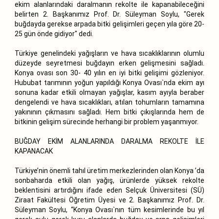
ekim alanlarındaki daralmanın rekolte ile kapanabileceğini
belirten 2. Başkanımız Prof. Dr. Süleyman Soylu, "Gerek
buğdayda gerekse arpada bitki gelişimleri geçen yıla göre 20-
25 gün önde gidiyor" dedi.
Türkiye genelindeki yağışların ve hava sıcaklıklarının olumlu
düzeyde seyretmesi buğdayın erken gelişmesini sağladı.
Konya ovası son 30- 40 yılın en iyi bitki gelişimi gözleniyor.
Hububat tarımının yoğun yapıldığı Konya Ovası`nda ekim ayı
sonuna kadar etkili olmayan yağışlar, kasım ayıyla beraber
dengelendi ve hava sıcaklıkları, atılan tohumların tamamına
yakınının çıkmasını sağladı. Hem bitki çıkışlarında hem de
bitkinin gelişim sürecinde herhangi bir problem yaşanmıyor.
BUĞDAY EKİM ALANLARINDA DARALMA REKOLTE İLE
KAPANACAK
Türkiye’nin önemli tahıl üretim merkezlerinden olan Konya ’da
sonbaharda etkili olan yağış, ürünlerde yüksek rekolte
beklentisini artırdığını ifade eden Selçuk Üniversitesi (SÜ)
Ziraat Fakültesi Öğretim Üyesi ve 2. Başkanımız Prof. Dr.
Süleyman Soylu, “Konya Ovası`nın tüm kesimlerinde bu yıl