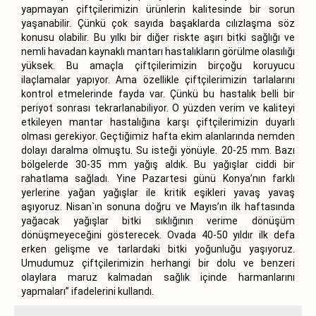
yapmayan çiftçilerimizin ürünlerin kalitesinde bir sorun
yaşanabilir. Çünkü çok sayıda başaklarda cılızlaşma söz
konusu olabilir. Bu yılkı bir diğer riskte aşırı bitki sağlığı ve
nemli havadan kaynaklı mantarı hastalıkların görülme olasılığı
yüksek. Bu amaçla çiftçilerimizin birçoğu koruyucu
ilaçlamalar yapıyor. Ama özellikle çiftçilerimizin tarlalarını
kontrol etmelerinde fayda var. Çünkü bu hastalık belli bir
periyot sonrası tekrarlanabiliyor. O yüzden verim ve kaliteyi
etkileyen mantar hastalığına karşı çiftçilerimizin duyarlı
olması gerekiyor. Geçtiğimiz hafta ekim alanlarında nemden
dolayı daralma olmuştu. Su isteği yönüyle. 20-25 mm. Bazı
bölgelerde 30-35 mm yağış aldık. Bu yağışlar ciddi bir
rahatlama sağladı. Yine Pazartesi günü Konya’nın farklı
yerlerine yağan yağışlar ile kritik eşikleri yavaş yavaş
aşıyoruz. Nisan`ın sonuna doğru ve Mayıs’ın ilk haftasında
yağacak yağışlar bitki sıklığının verime dönüşüm
dönüşmeyeceğini gösterecek. Ovada 40-50 yıldır ilk defa
erken gelişme ve tarlardaki bitki yoğunluğu yaşıyoruz.
Umudumuz çiftçilerimizin herhangi bir dolu ve benzeri
olaylara maruz kalmadan sağlık içinde harmanlarını
yapmaları” ifadelerini kullandı.