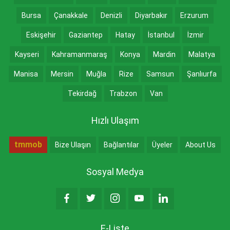
Bursa
Çanakkale
Denizli
Diyarbakır
Erzurum
Eskişehir
Gaziantep
Hatay
İstanbul
İzmir
Kayseri
Kahramanmaraş
Konya
Mardin
Malatya
Manisa
Mersin
Muğla
Rize
Samsun
Şanlıurfa
Tekirdağ
Trabzon
Van
Hızlı Ulaşım
tmmob
Bize Ulaşın
Bağlantılar
Üyeler
About Us
Sosyal Medya
E-Liste