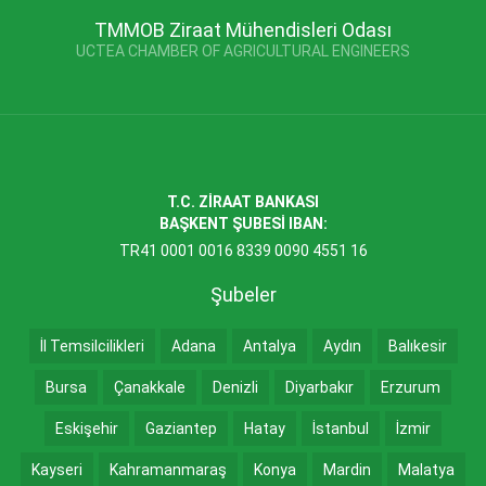
TMMOB Ziraat Mühendisleri Odası
UCTEA CHAMBER OF AGRICULTURAL ENGINEERS
T.C. ZİRAAT BANKASI
BAŞKENT ŞUBESİ IBAN:
TR41 0001 0016 8339 0090 4551 16
Şubeler
İl Temsilcilikleri
Adana
Antalya
Aydın
Balıkesir
Bursa
Çanakkale
Denizli
Diyarbakır
Erzurum
Eskişehir
Gaziantep
Hatay
İstanbul
İzmir
Kayseri
Kahramanmaraş
Konya
Mardin
Malatya