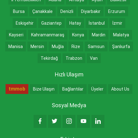
Bursa
Çanakkale
Denizli
Diyarbakır
Erzurum
Eskişehir
Gaziantep
Hatay
İstanbul
İzmir
Kayseri
Kahramanmaraş
Konya
Mardin
Malatya
Manisa
Mersin
Muğla
Rize
Samsun
Şanlıurfa
Tekirdağ
Trabzon
Van
Hızlı Ulaşım
tmmob
Bize Ulaşın
Bağlantılar
Üyeler
About Us
Sosyal Medya