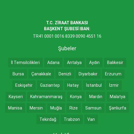
T.C. ZİRAAT BANKASI
BAŞKENT ŞUBESİ IBAN:
TR41 0001 0016 8339 0090 4551 16
Şubeler
İl Temsilcilikleri
Adana
Antalya
Aydın
Balıkesir
Bursa
Çanakkale
Denizli
Diyarbakır
Erzurum
Eskişehir
Gaziantep
Hatay
İstanbul
İzmir
Kayseri
Kahramanmaraş
Konya
Mardin
Malatya
Manisa
Mersin
Muğla
Rize
Samsun
Şanlıurfa
Tekirdağ
Trabzon
Van