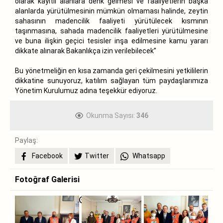
olarak kayıtlı alanlara denk gelmesi ve faaliyetlerin başka
alanlarda yürütülmesinin mümkün olmaması halinde, zeytin
sahasının madencilik faaliyeti yürütülecek kısmının
taşınmasına, sahada madencilik faaliyetleri yürütülmesine
ve buna ilişkin geçici tesisler inşa edilmesine kamu yararı
dikkate alınarak Bakanlıkça izin verilebilecek”
Bu yönetmeliğin en kısa zamanda geri çekilmesini yetkililerin
dikkatine sunuyoruz, katılım sağlayan tüm paydaşlarımıza
Yönetim Kurulumuz adına teşekkür ediyoruz.
Okunma Sayısı:
346
Paylaş:
Facebook
Twitter
Whatsapp
Fotoğraf Galerisi