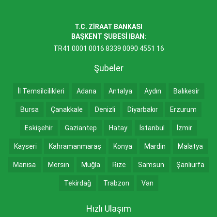
T.C. ZİRAAT BANKASI
BAŞKENT ŞUBESİ IBAN:
TR41 0001 0016 8339 0090 4551 16
Şubeler
İl Temsilcilikleri
Adana
Antalya
Aydın
Balıkesir
Bursa
Çanakkale
Denizli
Diyarbakır
Erzurum
Eskişehir
Gaziantep
Hatay
İstanbul
İzmir
Kayseri
Kahramanmaraş
Konya
Mardin
Malatya
Manisa
Mersin
Muğla
Rize
Samsun
Şanlıurfa
Tekirdağ
Trabzon
Van
Hızlı Ulaşım