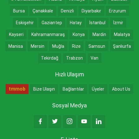
Bursa
Çanakkale
Denizli
Diyarbakır
Erzurum
Eskişehir
Gaziantep
Hatay
İstanbul
İzmir
Kayseri
Kahramanmaraş
Konya
Mardin
Malatya
Manisa
Mersin
Muğla
Rize
Samsun
Şanlıurfa
Tekirdağ
Trabzon
Van
Hızlı Ulaşım
tmmob
Bize Ulaşın
Bağlantılar
Üyeler
About Us
Sosyal Medya