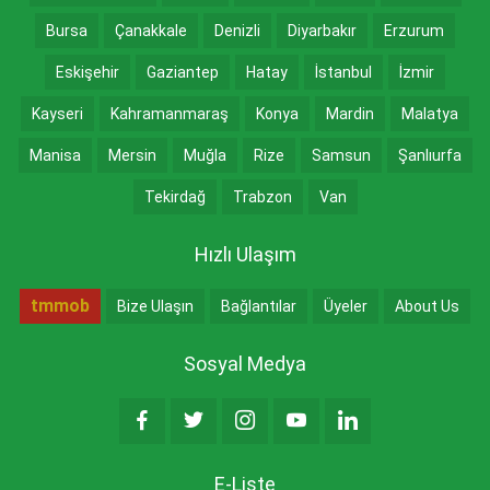
Bursa
Çanakkale
Denizli
Diyarbakır
Erzurum
Eskişehir
Gaziantep
Hatay
İstanbul
İzmir
Kayseri
Kahramanmaraş
Konya
Mardin
Malatya
Manisa
Mersin
Muğla
Rize
Samsun
Şanlıurfa
Tekirdağ
Trabzon
Van
Hızlı Ulaşım
tmmob
Bize Ulaşın
Bağlantılar
Üyeler
About Us
Sosyal Medya
E-Liste