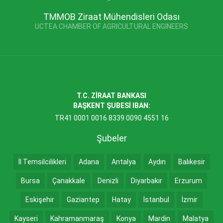
TMMOB Ziraat Mühendisleri Odası
UCTEA CHAMBER OF AGRICULTURAL ENGINEERS
T.C. ZİRAAT BANKASI
BAŞKENT ŞUBESİ IBAN:
TR41 0001 0016 8339 0090 4551 16
Şubeler
İl Temsilcilikleri
Adana
Antalya
Aydın
Balıkesir
Bursa
Çanakkale
Denizli
Diyarbakır
Erzurum
Eskişehir
Gaziantep
Hatay
İstanbul
İzmir
Kayseri
Kahramanmaraş
Konya
Mardin
Malatya