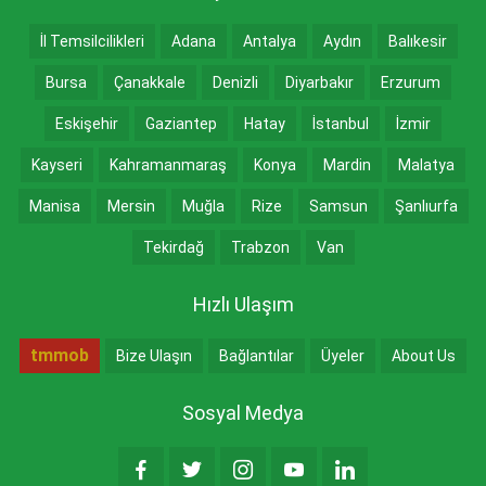
İl Temsilcilikleri
Adana
Antalya
Aydın
Balıkesir
Bursa
Çanakkale
Denizli
Diyarbakır
Erzurum
Eskişehir
Gaziantep
Hatay
İstanbul
İzmir
Kayseri
Kahramanmaraş
Konya
Mardin
Malatya
Manisa
Mersin
Muğla
Rize
Samsun
Şanlıurfa
Tekirdağ
Trabzon
Van
Hızlı Ulaşım
tmmob
Bize Ulaşın
Bağlantılar
Üyeler
About Us
Sosyal Medya