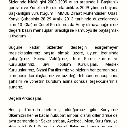
Sizlerinde bildiği gibi 2003-2009 yılları arasında II. Başkanlık
görevini ve Yönetim Kurulumla birlikte, 2009 yılından buyana
Başkanlığını yürüttüğüm TMMOB Ziraat Mühendisleri Odası
Konya Şubesinin 28-29 Aralık 2013 tarihinde düzenlenecek
olan 10. Olağan Genel Kurulumuzda Aday olmayacağımı siz
değerli basın mensupları aracılığı ile kamuoyu ile paylaşmak
istiyorum.
Bugüne kadar bizlerden desteğini esirgemeyen
meslektaşlarımız başta olmak üzere, uyum içerisinde
çalıştığımız; Konya Valiliğimiz, tüm Kamu kurum ve
Kuruluşlarımız, Sivil Toplum Kuruluşları, Meslek
Kuruluşlarımız, Siyasi Partilerimiz ve bizlerin her zaman sesi
olan basın kuruluşlarımız ve siz değerli basın mensuplarına
şahsım ve yönetim kurulum adına sonsuz teşekkürlerimizi
sunarız.
Değerli Arkadaşlar;
Her platformda belirtmiş olduğumuz gibi Konyamız
Ülkemizin her ne kadar hububat ambarı olarak dillendirilse de,
aynı zamanda bir Şeker ambarı, Ayçiçeği, Mısır, Kuru fasulye,
Havuç, Et, Süt, Yumurta, Yem bitkileri ve tohum ambarıdır.