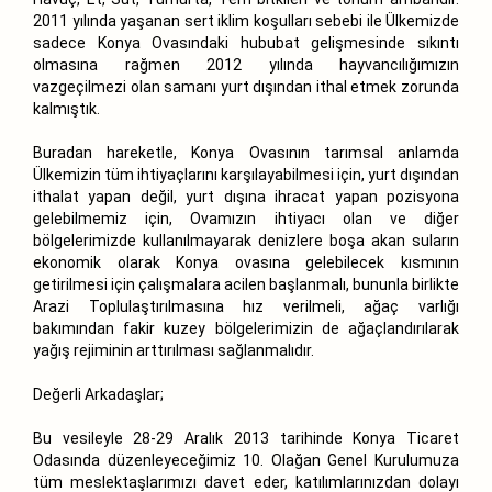
2011 yılında yaşanan sert iklim koşulları sebebi ile Ülkemizde
sadece Konya Ovasındaki hububat gelişmesinde sıkıntı
olmasına rağmen 2012 yılında hayvancılığımızın
vazgeçilmezi olan samanı yurt dışından ithal etmek zorunda
kalmıştık.
Buradan hareketle, Konya Ovasının tarımsal anlamda
Ülkemizin tüm ihtiyaçlarını karşılayabilmesi için, yurt dışından
ithalat yapan değil, yurt dışına ihracat yapan pozisyona
gelebilmemiz için, Ovamızın ihtiyacı olan ve diğer
bölgelerimizde kullanılmayarak denizlere boşa akan suların
ekonomik olarak Konya ovasına gelebilecek kısmının
getirilmesi için çalışmalara acilen başlanmalı, bununla birlikte
Arazi Toplulaştırılmasına hız verilmeli, ağaç varlığı
bakımından fakir kuzey bölgelerimizin de ağaçlandırılarak
yağış rejiminin arttırılması sağlanmalıdır.
Değerli Arkadaşlar;
Bu vesileyle 28-29 Aralık 2013 tarihinde Konya Ticaret
Odasında düzenleyeceğimiz 10. Olağan Genel Kurulumuza
tüm meslektaşlarımızı davet eder, katılımlarınızdan dolayı