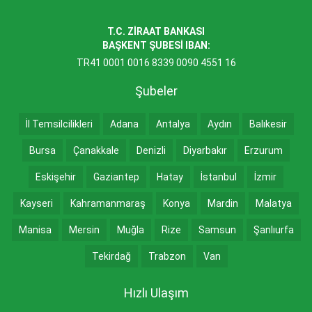
T.C. ZİRAAT BANKASI
BAŞKENT ŞUBESİ IBAN:
TR41 0001 0016 8339 0090 4551 16
Şubeler
İl Temsilcilikleri
Adana
Antalya
Aydın
Balıkesir
Bursa
Çanakkale
Denizli
Diyarbakır
Erzurum
Eskişehir
Gaziantep
Hatay
İstanbul
İzmir
Kayseri
Kahramanmaraş
Konya
Mardin
Malatya
Manisa
Mersin
Muğla
Rize
Samsun
Şanlıurfa
Tekirdağ
Trabzon
Van
Hızlı Ulaşım