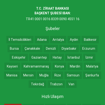
T.C. ZİRAAT BANKASI
BAŞKENT ŞUBESİ IBAN:
TR41 0001 0016 8339 0090 4551 16
Şubeler
İl Temsilcilikleri
Adana
Antalya
Aydın
Balıkesir
Bursa
Çanakkale
Denizli
Diyarbakır
Erzurum
Eskişehir
Gaziantep
Hatay
İstanbul
İzmir
Kayseri
Kahramanmaraş
Konya
Mardin
Malatya
Manisa
Mersin
Muğla
Rize
Samsun
Şanlıurfa
Tekirdağ
Trabzon
Van
Hızlı Ulaşım