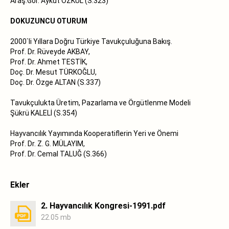
Araş.Gör. Aykut ÖZKÜL (S.323)
DOKUZUNCU OTURUM
2000`li Yıllara Doğru Türkiye Tavukçuluğuna Bakış.
Prof. Dr. Rüveyde AKBAY,
Prof. Dr. Ahmet TESTİK,
Doç. Dr. Mesut TÜRKOĞLU,
Doç. Dr. Özge ALTAN (S.337)
Tavukçulukta Üretim, Pazarlama ve Örgütlenme Modeli
Şükrü KALELİ (S.354)
Hayvancılık Yayımında Kooperatiflerin Yeri ve Önemi
Prof. Dr. Z. G. MÜLAYlM,
Prof. Dr. Cemal TALUĞ (S.366)
Ekler
2. Hayvancılık Kongresi-1991.pdf
22.05 mb