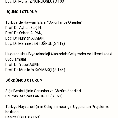
Doç. Dr. Murat ZlNClRLlOĞLU (S.103)
ÜÇÜNCÜ OTURUM
Türkiye`de Hayvan Islahı, "Sorunlar ve Öneriler"
Prof. Dr. Ayhan ELlÇlN,
Prof. Dr. Orhan ALPAN,
Doç. Dr. Numan AKMAN,
Doç. Dr. Mehmet ERTUĞRUL (S.119)
Hayvancılıkta Biyoteknoloji Alanındaki Gelişmeler ve Ülkemizdeki
Uygulamalar
Prof. Dr. Yücel AŞKIN,
Prof. Dr. Mustafa KAYMAKÇI (S.145)
DÖRDÜNCÜ OTURUM
Sığır Besiciliğinin Sorunları ve Çözüm önerileri
Dr.Emin BAYRAKTAROĞLU. (S.163)
Türkiye Hayvancılığının Geliştirilmesi için Uygulanan Projeler ve
Katkıları
Haşim ÖĞÜT. (S.169)