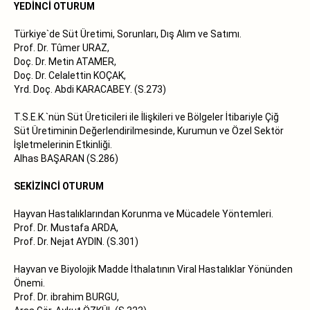
YEDİNCİ OTURUM
Türkiye`de Süt Üretimi, Sorunları, Dış Alım ve Satımı.
Prof. Dr. Tûmer URAZ,
Doç. Dr. Metin ATAMER,
Doç. Dr. Celalettin KOÇAK,
Yrd. Doç. Abdi KARACABEY. (S.273)
T.S.E.K.`nün Süt Üreticileri ile İlişkileri ve Bölgeler İtibariyle Çiğ
Süt Üretiminin Değerlendirilmesinde, Kurumun ve Özel Sektör
İşletmelerinin Etkinliği.
Alhas BAŞARAN (S.286)
SEKİZİNCİ OTURUM
Hayvan Hastalıklarından Korunma ve Mücadele Yöntemleri.
Prof. Dr. Mustafa ARDA,
Prof. Dr. Nejat AYDIN. (S.301)
Hayvan ve Biyolojik Madde İthalatının Viral Hastalıklar Yönünden
Önemi.
Prof. Dr. ibrahim BURGU,