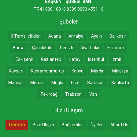
BAŞKENT ŞUBESİ IBAN:
TR41 0001 0016 8339 0090 4551 16
Şubeler
İl Temsilcilikleri
Adana
Antalya
Aydın
Balıkesir
Bursa
Çanakkale
Denizli
Diyarbakır
Erzurum
Eskişehir
Gaziantep
Hatay
İstanbul
İzmir
Kayseri
Kahramanmaraş
Konya
Mardin
Malatya
Manisa
Mersin
Muğla
Rize
Samsun
Şanlıurfa
Tekirdağ
Trabzon
Van
Hızlı Ulaşım
tmmob
Bize Ulaşın
Bağlantılar
Üyeler
About Us