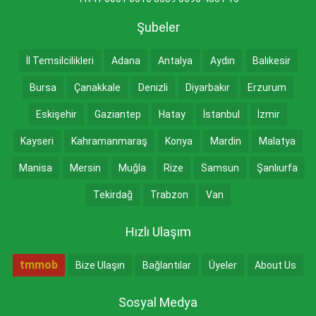
Şubeler
İl Temsilcilikleri
Adana
Antalya
Aydın
Balıkesir
Bursa
Çanakkale
Denizli
Diyarbakır
Erzurum
Eskişehir
Gaziantep
Hatay
İstanbul
İzmir
Kayseri
Kahramanmaraş
Konya
Mardin
Malatya
Manisa
Mersin
Muğla
Rize
Samsun
Şanlıurfa
Tekirdağ
Trabzon
Van
Hızlı Ulaşım
tmmob
Bize Ulaşın
Bağlantılar
Üyeler
About Us
Sosyal Medya