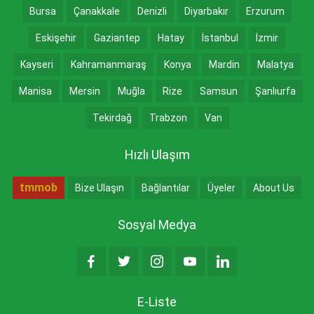
Bursa
Çanakkale
Denizli
Diyarbakır
Erzurum
Eskişehir
Gaziantep
Hatay
İstanbul
İzmir
Kayseri
Kahramanmaraş
Konya
Mardin
Malatya
Manisa
Mersin
Muğla
Rize
Samsun
Şanlıurfa
Tekirdağ
Trabzon
Van
Hızlı Ulaşım
tmmob
Bize Ulaşın
Bağlantılar
Üyeler
About Us
Sosyal Medya
E-Liste