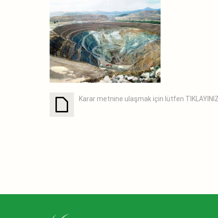
Karar metnine ulaşmak için lütfen TIKLAYINI