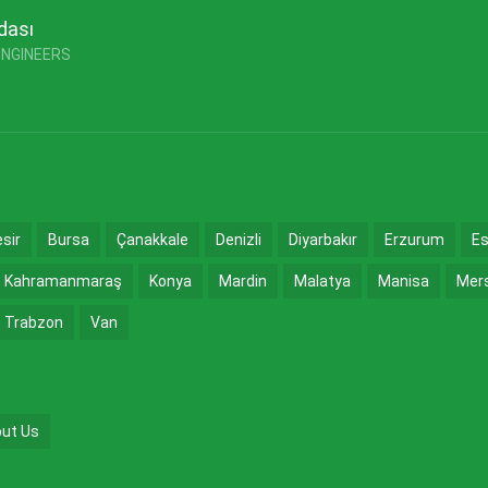
dası
ENGINEERS
esir
Bursa
Çanakkale
Denizli
Diyarbakır
Erzurum
Es
Kahramanmaraş
Konya
Mardin
Malatya
Manisa
Mer
Trabzon
Van
ut Us