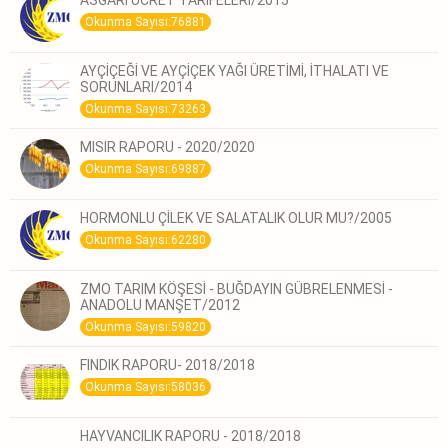
Okunma Sayısı:76881
AYÇİÇEĞİ VE AYÇİÇEK YAĞI ÜRETİMİ, İTHALATI VE
SORUNLARI/2014
Okunma Sayısı:73263
MISIR RAPORU - 2020/2020
Okunma Sayısı:69887
HORMONLU ÇİLEK VE SALATALIK OLUR MU?/2005
Okunma Sayısı:62280
ZMO TARIM KÖŞESİ - BUĞDAYIN GÜBRELENMESİ -
ANADOLU MANŞET/2012
Okunma Sayısı:59820
FINDIK RAPORU- 2018/2018
Okunma Sayısı:58036
HAYVANCILIK RAPORU - 2018/2018