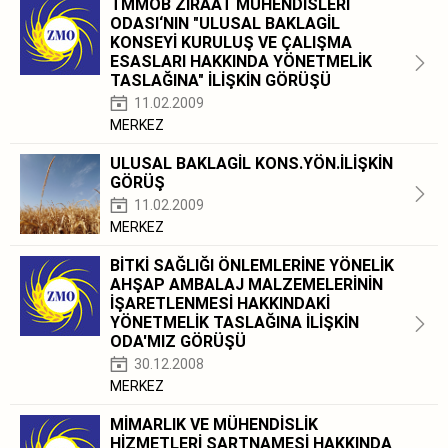
TMMOB ZİRAAT MÜHENDİSLERİ
ODASI‘NIN "ULUSAL BAKLAGİL
KONSEYİ KURULUŞ VE ÇALIŞMA
ESASLARI HAKKINDA YÖNETMELİK
TASLAĞINA" İLİŞKİN GÖRÜŞÜ
11.02.2009
MERKEZ
ULUSAL BAKLAGİL KONS.YÖN.İLİŞKİN
GÖRÜŞ
11.02.2009
MERKEZ
BİTKİ SAĞLIĞI ÖNLEMLERİNE YÖNELİK
AHŞAP AMBALAJ MALZEMELERİNİN
İŞARETLENMESİ HAKKINDAKİ
YÖNETMELİK TASLAĞINA İLİŞKİN
ODA'MIZ GÖRÜŞÜ
30.12.2008
MERKEZ
MİMARLIK VE MÜHENDİSLİK
HİZMETLERİ ŞARTNAMESİ HAKKINDA