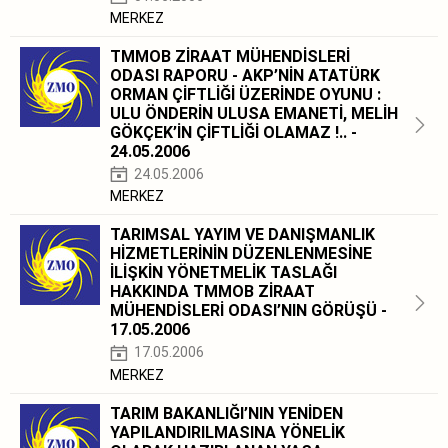
MERKEZ
TMMOB ZİRAAT MÜHENDİSLERİ
ODASI RAPORU - AKP’NİN ATATÜRK
ORMAN ÇİFTLİĞİ ÜZERİNDE OYUNU :
ULU ÖNDERİN ULUSA EMANETİ, MELİH
GÖKÇEK’İN ÇİFTLİĞİ OLAMAZ !.. -
24.05.2006
24.05.2006
MERKEZ
TARIMSAL YAYIM VE DANIŞMANLIK
HİZMETLERİNİN DÜZENLENMESİNE
İLİŞKİN YÖNETMELİK TASLAĞI
HAKKINDA TMMOB ZİRAAT
MÜHENDİSLERİ ODASI’NIN GÖRÜŞÜ -
17.05.2006
17.05.2006
MERKEZ
TARIM BAKANLIĞI’NIN YENİDEN
YAPILANDIRILMASINA YÖNELİK