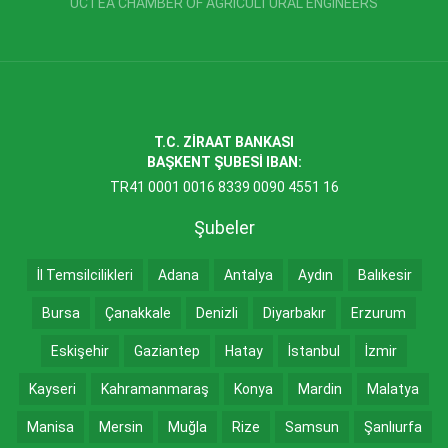
UCTEA CHAMBER OF AGRICULTURAL ENGINEERS
T.C. ZİRAAT BANKASI
BAŞKENT ŞUBESİ IBAN:
TR41 0001 0016 8339 0090 4551 16
Şubeler
İl Temsilcilikleri
Adana
Antalya
Aydın
Balıkesir
Bursa
Çanakkale
Denizli
Diyarbakır
Erzurum
Eskişehir
Gaziantep
Hatay
İstanbul
İzmir
Kayseri
Kahramanmaraş
Konya
Mardin
Malatya
Manisa
Mersin
Muğla
Rize
Samsun
Şanlıurfa