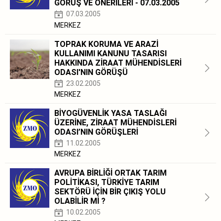
GÖRÜŞ VE ÖNERİLERİ - 07.03.2005
07.03.2005
MERKEZ
TOPRAK KORUMA VE ARAZİ
KULLANIMI KANUNU TASARISI
HAKKINDA ZİRAAT MÜHENDİSLERİ
ODASI'NIN GÖRÜŞÜ
23.02.2005
MERKEZ
BİYOGÜVENLİK YASA TASLAĞI
ÜZERİNE, ZİRAAT MÜHENDİSLERİ
ODASI’NIN GÖRÜŞLERİ
11.02.2005
MERKEZ
AVRUPA BİRLİĞİ ORTAK TARIM
POLİTİKASI, TÜRKİYE TARIM
SEKTÖRÜ İÇİN BİR ÇIKIŞ YOLU
OLABİLİR Mİ ?
10.02.2005