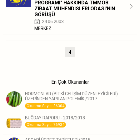
PROGRAMI" HAKKINDA TMMOB
ZİRAAT MÜHENDİSLERİ ODASI'NIN
GÖRÜŞÜ
24.06.2003
MERKEZ
4
En Çok Okunanlar
HORMONLAR (BİTKİ GELİŞİM DÜZENLEYİCİLERİ)
ÜZERİNDEN YAPILAN POLEMİK /2017
Okunma Sayısı:86304
BUĞDAY RAPORU - 2018/2018
Okunma Sayısı:76934
ASGARİ ÜCRET TARİFELERİ/2015