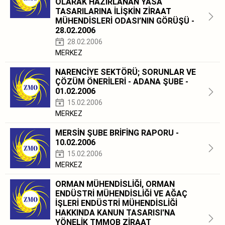
OLARAK HAZIRLANAN YASA
TASARILARINA İLİŞKİN ZİRAAT
MÜHENDİSLERİ ODASI’NIN GÖRÜŞÜ -
28.02.2006
28.02.2006
MERKEZ
NARENCİYE SEKTÖRÜ; SORUNLAR VE
ÇÖZÜM ÖNERİLERİ - ADANA ŞUBE -
01.02.2006
15.02.2006
MERKEZ
MERSİN ŞUBE BRİFİNG RAPORU -
10.02.2006
15.02.2006
MERKEZ
ORMAN MÜHENDİSLİĞİ, ORMAN
ENDÜSTRİ MÜHENDİSLİĞİ VE AĞAÇ
İŞLERİ ENDÜSTRİ MÜHENDİSLİĞİ
HAKKINDA KANUN TASARISI'NA
YÖNELİK TMMOB ZİRAAT