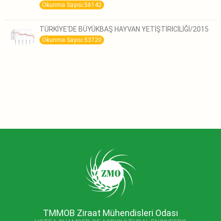
Okunma Sayısı:56142
TÜRKİYE‘DE BÜYÜKBAŞ HAYVAN YETİŞTİRİCİLİĞİ/2015
Okunma Sayısı:53720
TMMOB Ziraat Mühendisleri Odası