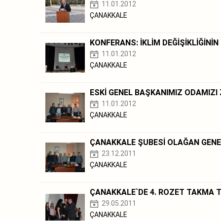
11.01.2012
ÇANAKKALE
KONFERANS: İKLİM DEĞİŞİKLİĞİNİN
11.01.2012
ÇANAKKALE
ESKİ GENEL BAŞKANIMIZ ODAMIZI 
11.01.2012
ÇANAKKALE
ÇANAKKALE ŞUBESİ OLAĞAN GENE
23.12.2011
ÇANAKKALE
ÇANAKKALE`DE 4. ROZET TAKMA 
29.05.2011
ÇANAKKALE