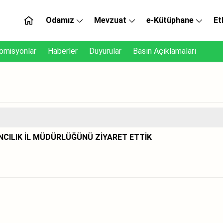
Odamız
Mevzuat
e-Kütüphane
Et
omisyonlar
Haberler
Duyurular
Basın Açıklamaları
ANCILIK İL MÜDÜRLÜĞÜNÜ ZİYARET ETTİK