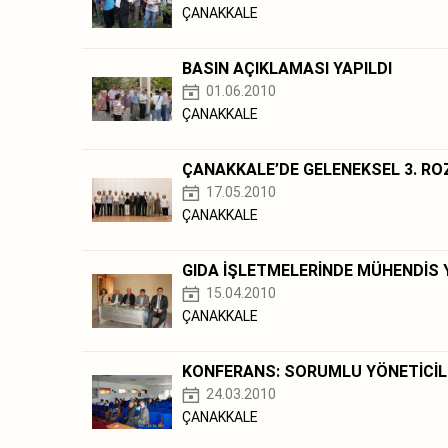
ÇANAKKALE
BASIN AÇIKLAMASI YAPILDI
01.06.2010
ÇANAKKALE
ÇANAKKALE’DE GELENEKSEL 3. R
17.05.2010
ÇANAKKALE
GIDA İŞLETMELERİNDE MÜHENDİS 
15.04.2010
ÇANAKKALE
KONFERANS: SORUMLU YÖNETİCİL
24.03.2010
ÇANAKKALE