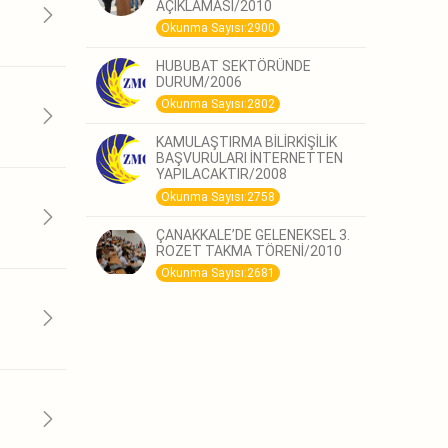
AÇIKLAMASI/2010
Okunma Sayısı:2900
HUBUBAT SEKTÖRÜNDE
DURUM/2006
Okunma Sayısı:2802
KAMULAŞTIRMA BİLİRKİŞİLİK
BAŞVURULARI İNTERNETTEN
YAPILACAKTIR/2008
Okunma Sayısı:2758
ÇANAKKALE’DE GELENEKSEL 3.
ROZET TAKMA TÖRENİ/2010
Okunma Sayısı:2681