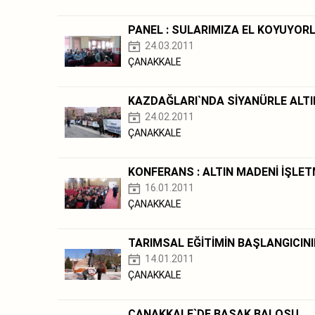
PANEL : SULARIMIZA EL KOYUYOR
24.03.2011
ÇANAKKALE
KAZDAĞLARI`NDA SİYANÜRLE ALTI
24.02.2011
ÇANAKKALE
KONFERANS : ALTIN MADENİ İŞLETM
16.01.2011
ÇANAKKALE
TARIMSAL EĞİTİMİN BAŞLANGICIN
14.01.2011
ÇANAKKALE
ÇANAKKALE`DE BAŞAK BALOSU