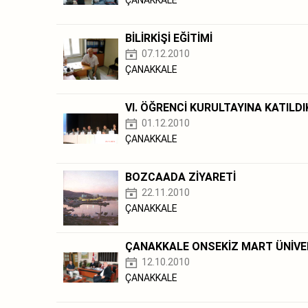
BİLİRKİŞİ EĞİTİMİ
07.12.2010
ÇANAKKALE
VI. ÖĞRENCİ KURULTAYINA KATILDI
01.12.2010
ÇANAKKALE
BOZCAADA ZİYARETİ
22.11.2010
ÇANAKKALE
ÇANAKKALE ONSEKİZ MART ÜNİVER
12.10.2010
ÇANAKKALE