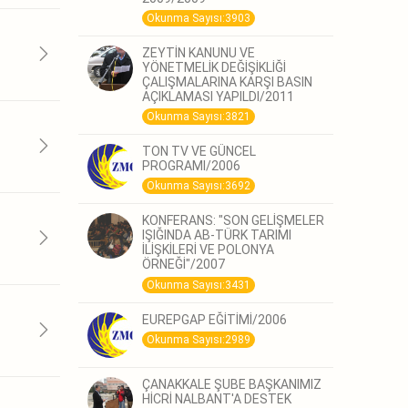
Okunma Sayısı:3903
ZEYTİN KANUNU VE
YÖNETMELİK DEĞİŞİKLİĞİ
ÇALIŞMALARINA KARŞI BASIN
AÇIKLAMASI YAPILDI/2011
Okunma Sayısı:3821
TON TV VE GÜNCEL
PROGRAMI/2006
Okunma Sayısı:3692
KONFERANS: "SON GELİŞMELER
IŞIĞINDA AB-TÜRK TARIMI
İLİŞKİLERİ VE POLONYA
ÖRNEĞİ"/2007
Okunma Sayısı:3431
EUREPGAP EĞİTİMİ/2006
Okunma Sayısı:2989
ÇANAKKALE ŞUBE BAŞKANIMIZ
HİCRİ NALBANT'A DESTEK