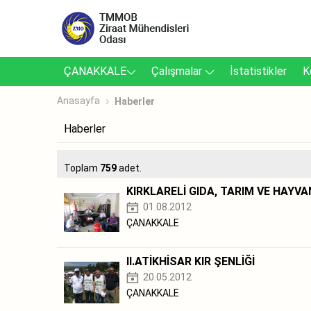
ÇANAKKALE
Çalışmalar
İstatistikler
K
Anasayfa
Haberler
Haberler
Toplam
759
adet.
KIRKLARELİ GIDA, TARIM VE HAYV
01.08.2012
ÇANAKKALE
II.ATİKHİSAR KIR ŞENLİĞİ
20.05.2012
ÇANAKKALE