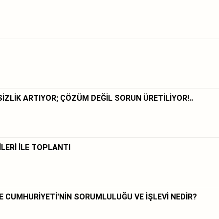
U
SİZLİK ARTIYOR; ÇÖZÜM DEĞİL SORUN ÜRETİLİYOR!..
İLERİ İLE TOPLANTI
E CUMHURİYETİ'NİN SORUMLULUĞU VE İŞLEVİ NEDİR?