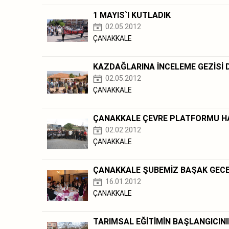
1 MAYIS`I KUTLADIK
02.05.2012
ÇANAKKALE
KAZDAĞLARINA İNCELEME GEZİSİ 
02.05.2012
ÇANAKKALE
ÇANAKKALE ÇEVRE PLATFORMU HAL
02.02.2012
ÇANAKKALE
ÇANAKKALE ŞUBEMİZ BAŞAK GECE
16.01.2012
ÇANAKKALE
TARIMSAL EĞİTİMİN BAŞLANGICIN