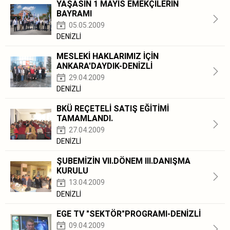
YAŞASIN 1 MAYIS EMEKÇİLERİN
BAYRAMI
05.05.2009
DENİZLİ
MESLEKİ HAKLARIMIZ İÇİN
ANKARA'DAYDIK-DENİZLİ
29.04.2009
DENİZLİ
BKÜ REÇETELİ SATIŞ EĞİTİMİ
TAMAMLANDI.
27.04.2009
DENİZLİ
ŞUBEMİZİN VII.DÖNEM III.DANIŞMA
KURULU
13.04.2009
DENİZLİ
EGE TV "SEKTÖR"PROGRAMI-DENİZLİ
09.04.2009