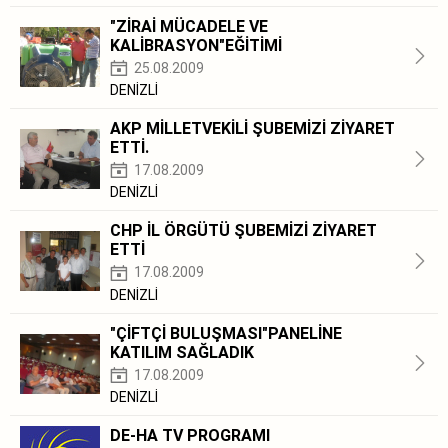
"ZİRAİ MÜCADELE VE
KALİBRASYON"EĞİTİMİ
25.08.2009
DENİZLİ
AKP MİLLETVEKİLİ ŞUBEMİZİ ZİYARET
ETTİ.
17.08.2009
DENİZLİ
CHP İL ÖRGÜTÜ ŞUBEMİZİ ZİYARET
ETTİ
17.08.2009
DENİZLİ
"ÇİFTÇİ BULUŞMASI"PANELİNE
KATILIM SAĞLADIK
17.08.2009
DENİZLİ
DE-HA TV PROGRAMI