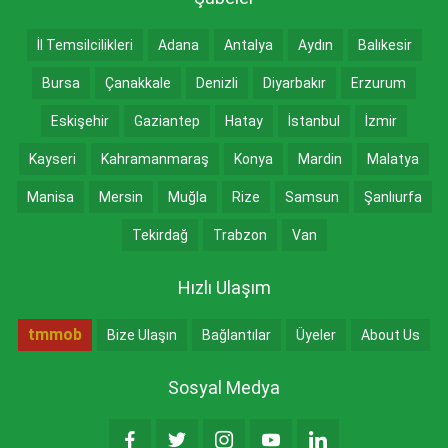
İl Temsilcilikleri
Adana
Antalya
Aydın
Balıkesir
Bursa
Çanakkale
Denizli
Diyarbakır
Erzurum
Eskişehir
Gaziantep
Hatay
İstanbul
İzmir
Kayseri
Kahramanmaraş
Konya
Mardin
Malatya
Manisa
Mersin
Muğla
Rize
Samsun
Şanlıurfa
Tekirdağ
Trabzon
Van
Hızlı Ulaşım
tmmob
Bize Ulaşın
Bağlantılar
Üyeler
About Us
Sosyal Medya