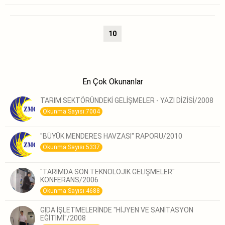
10
En Çok Okunanlar
TARIM SEKTÖRÜNDEKİ GELİŞMELER - YAZI DİZİSİ/2008
Okunma Sayısı:7004
"BÜYÜK MENDERES HAVZASI" RAPORU/2010
Okunma Sayısı:5337
"TARIMDA SON TEKNOLOJİK GELİŞMELER"
KONFERANS/2006
Okunma Sayısı:4688
GIDA İŞLETMELERİNDE "HİJYEN VE SANİTASYON
EĞİTİMİ"/2008