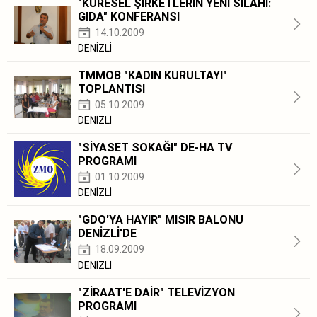
"KÜRESEL ŞİRKETLERİN YENİ SİLAHI:
GIDA" KONFERANSI
14.10.2009
DENİZLİ
TMMOB "KADIN KURULTAYI"
TOPLANTISI
05.10.2009
DENİZLİ
"SİYASET SOKAĞI" DE-HA TV
PROGRAMI
01.10.2009
DENİZLİ
"GDO'YA HAYIR" MISIR BALONU
DENİZLİ'DE
18.09.2009
DENİZLİ
"ZİRAAT'E DAİR" TELEVİZYON
PROGRAMI