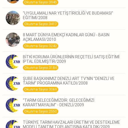
Okunma Sayısı:3945
"UYGULAMALI NAR YETİŞTİRİCİLİĞİ VE BUDAMASI"
EĞİTİMİ/2008
Okunma Sayısı:3417
8 MART DÜNYA EMEKÇİ KADINLAR GÜNÜ - BASIN
AÇIKLAMASI/2010
Okunma Sayısı:3242
BİTKİ KORUMA ÜRÜNLERİNİN REÇETELİ SATIŞ EĞİTİMİ
İPTAL EDİLMİŞTİR/2009
Okunma Sayısı:3184
ŞUBE BAŞKANIMIZ DENİZLİ ART TV'NİN "DENİZLİ VE
TARIM" PROGRAMINA KATILDI/2008
Okunma Sayısı:3069
"TARIM GELECEĞİMİZDİR. GELECEĞİMİZİ
KARARTMAYALIM" - DENİZLİ/2009
Okunma Sayısı:2550
TÜRKİYE TARIM HAVZALARI ÜRETİM VE DESTEKLEME
MODELİ TANITIM TOPLANTISINA KATILDIK/2009