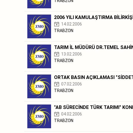
TRABZON
2006 YILI KAMULAŞTIRMA BİLİRKİŞİ
14.02.2006
TRABZON
TARIM İL MÜDÜRÜ DR.TEMEL SAHİN'
13.02.2006
TRABZON
ORTAK BASIN AÇIKLAMASI "SİDDET
07.02.2006
TRABZON
"AB SÜRECİNDE TÜRK TARIMI" KONF
04.02.2006
TRABZON