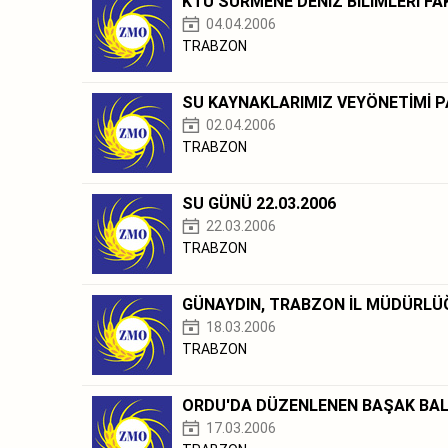
KTÜ SÜRMENE DENİZ BİLİMLERİ FAK
04.04.2006
TRABZON
SU KAYNAKLARIMIZ VEYÖNETİMİ PA
02.04.2006
TRABZON
SU GÜNÜ 22.03.2006
22.03.2006
TRABZON
GÜNAYDIN, TRABZON İL MÜDÜRLÜĞÜ
18.03.2006
TRABZON
ORDU'DA DÜZENLENEN BAŞAK BALO
17.03.2006