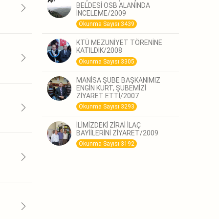
BELDESİ OSB ALANINDA
İNCELEME/2009
Okunma Sayısı:3439
KTÜ MEZUNİYET TÖRENİNE
KATILDIK/2008
Okunma Sayısı:3305
MANİSA ŞUBE BAŞKANIMIZ
ENGİN KURT, ŞUBEMİZİ
ZİYARET ETTİ/2007
Okunma Sayısı:3293
İLİMİZDEKİ ZİRAİ İLAÇ
BAYİİLERİNİ ZİYARET/2009
Okunma Sayısı:3192