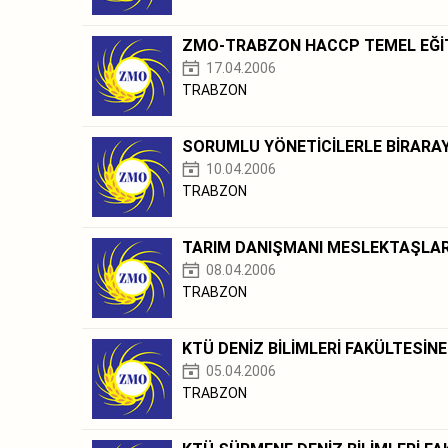
ZMO-TRABZON HACCP TEMEL EĞİTİ
17.04.2006
TRABZON
SORUMLU YÖNETİCİLERLE BİRARAYA
10.04.2006
TRABZON
TARIM DANIŞMANI MESLEKTAŞLARIM
08.04.2006
TRABZON
KTÜ DENİZ BİLİMLERİ FAKÜLTESİNE
05.04.2006
TRABZON