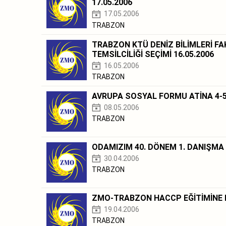
17.05.2006
17.05.2006
TRABZON
TRABZON KTÜ DENİZ BİLİMLERİ F
TEMSİLCİLİĞİ SEÇİMİ 16.05.2006
16.05.2006
TRABZON
AVRUPA SOSYAL FORMU ATİNA 4-5-
08.05.2006
TRABZON
ODAMIZIM 40. DÖNEM 1. DANIŞMA 
30.04.2006
TRABZON
ZMO-TRABZON HACCP EĞİTİMİNE K
19.04.2006
TRABZON