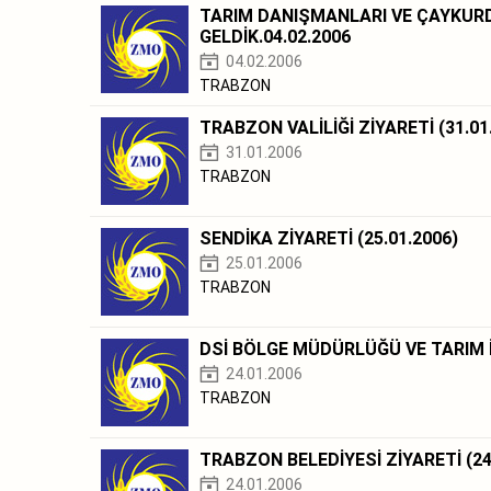
TARIM DANIŞMANLARI VE ÇAYKUR
GELDİK.04.02.2006
04.02.2006
TRABZON
TRABZON VALİLİĞİ ZİYARETİ (31.01
31.01.2006
TRABZON
SENDİKA ZİYARETİ (25.01.2006)
25.01.2006
TRABZON
DSİ BÖLGE MÜDÜRLÜĞÜ VE TARIM İ
24.01.2006
TRABZON
TRABZON BELEDİYESİ ZİYARETİ (24
24.01.2006