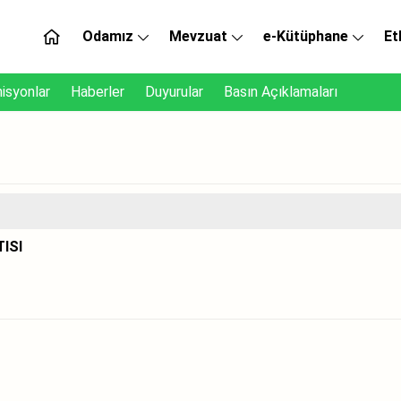
Odamız
Mevzuat
e-Kütüphane
Et
isyonlar
Haberler
Duyurular
Basın Açıklamaları
ISI