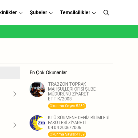
kinlikler
Şubeler
Temsilcilikler
En Çok Okunanlar
TRABZON TOPRAK
MAHSULLERİ OFİSİ ŞUBE
MÜDÜRÜNÜ ZİYARET
ETTİK/2008
Okunma Sayısı:5350
KTÜ SÜRMENE DENİZ BİLİMLERİ
FAKÜTESİ ZİYARETİ
04.04.2006/2006
Okunma Sayısı:4159