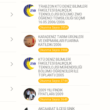
TRABZON KTÜ DENİZ BİLİMLERİ
FAKÜLTESİ BALIKÇILIK
TEKNOLOJİSİ BÖLÜMÜ ZMO
ÖĞRENCİ TEMSİLCİLİĞİ SEÇİMİ
16.05.2006/2006
Okunma Sayısı:3954
KARADENİZ TARIM ÜRÜNLERİ
VE EKİPMANLARI FUARINA
KATILDIK/2006
Okunma Sayısı:3908
KTÜ DENİZ BİLİMLERİ
FAKÜLTESİ BALIKÇILIK
TEKNOLOJİSİ MÜHENDİSLİĞİ
BÖLÜMÜ ÖĞRENCİLERİ İLE
TOPLANTI/2005
Okunma Sayısı:3744
2009 YILI FINDIK
FİYATLARI/2009
Okunma Sayısı:3649
AKÇAABAT İLÇESİ ŞİNİK