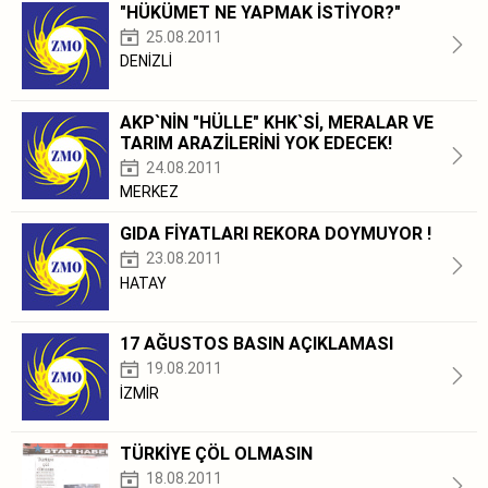
"HÜKÜMET NE YAPMAK İSTİYOR?"
25.08.2011
DENİZLİ
AKP`NİN "HÜLLE" KHK`Sİ, MERALAR VE
TARIM ARAZİLERİNİ YOK EDECEK!
24.08.2011
MERKEZ
GIDA FİYATLARI REKORA DOYMUYOR !
23.08.2011
HATAY
17 AĞUSTOS BASIN AÇIKLAMASI
19.08.2011
İZMİR
TÜRKİYE ÇÖL OLMASIN
18.08.2011