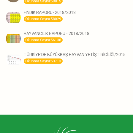
Okunma Sayısı:59815
FINDIK RAPORU- 2018/2018
Okunma Sayısı:58029
HAYVANCILIK RAPORU - 2018/2018
Okunma Sayısı:56138
TÜRKİYE‘DE BÜYÜKBAŞ HAYVAN YETİŞTİRİCİLİĞİ/2015
Okunma Sayısı:53713