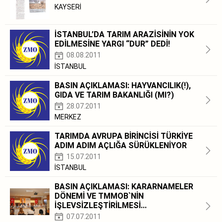
KAYSERİ
İSTANBUL’DA TARIM ARAZİSİNİN YOK
EDİLMESİNE YARGI “DUR” DEDİ!
08.08.2011
İSTANBUL
BASIN AÇIKLAMASI: HAYVANCILIK(!),
GIDA VE TARIM BAKANLIĞI (MI?)
28.07.2011
MERKEZ
TARIMDA AVRUPA BİRİNCİSİ TÜRKİYE
ADIM ADIM AÇLIĞA SÜRÜKLENİYOR
15.07.2011
İSTANBUL
BASIN AÇIKLAMASI: KARARNAMELER
DÖNEMİ VE TMMOB`NİN
İŞLEVSİZLEŞTİRİLMESİ...
07.07.2011