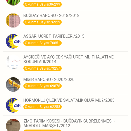
Okunma Sayısı:86299
BUĞDAY RAPORU - 2018/2018
Okunma Sayısı:76929
ASGARİ ÜCRET TARİFELERİ/2015
Okunma Sayısı:76851
AYÇİÇEĞİ VE AYÇİÇEK YAĞI ÜRETİMİ, İTHALATI VE
SORUNLARI/2014
Okunma Sayısı:73257
MISIR RAPORU - 2020/2020
Okunma Sayısı:69878
HORMONLU ÇİLEK VE SALATALIK OLUR MU?/2005
Okunma Sayısı:62258
ZMO TARIM KÖŞESİ - BUĞDAYIN GÜBRELENMESİ -
ANADOLU MANŞET/2012