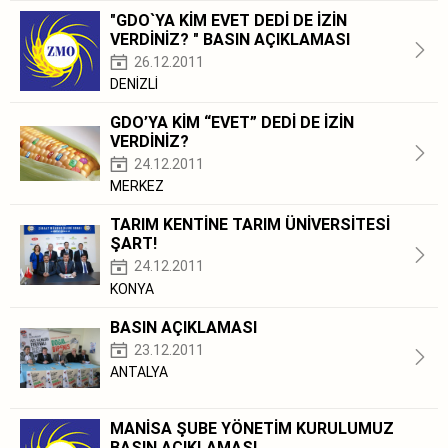
"GDO`YA KİM EVET DEDİ DE İZİN
VERDİNİZ? " BASIN AÇIKLAMASI
26.12.2011
DENİZLİ
GDO’YA KİM “EVET” DEDİ DE İZİN
VERDİNİZ?
24.12.2011
MERKEZ
TARIM KENTİNE TARIM ÜNİVERSİTESİ
ŞART!
24.12.2011
KONYA
BASIN AÇIKLAMASI
23.12.2011
ANTALYA
MANİSA ŞUBE YÖNETİM KURULUMUZ
BASIN AÇIKLAMASI