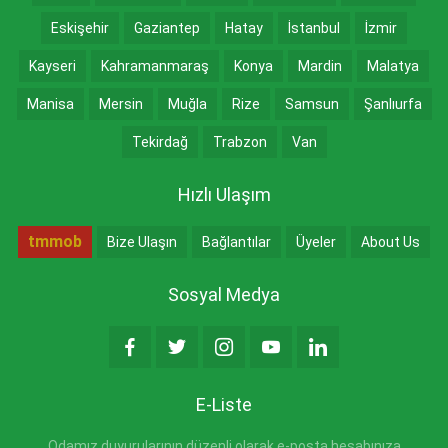
Eskişehir
Gaziantep
Hatay
İstanbul
İzmir
Kayseri
Kahramanmaraş
Konya
Mardin
Malatya
Manisa
Mersin
Muğla
Rize
Samsun
Şanlıurfa
Tekirdağ
Trabzon
Van
Hızlı Ulaşım
tmmob
Bize Ulaşın
Bağlantılar
Üyeler
About Us
Sosyal Medya
E-Liste
Odamız duyurularının düzenli olarak e-posta hesabınıza