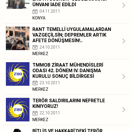
ÜNVANI İADE EDİLDİ
04.11.2011
KONYA
RANT TEMELLİ UYGULAMALARDAN
VAZGEÇİLSİN; DEPREMLER ARTIK
AFETE DÖNÜŞMESİN!..
24.10.2011
MERKEZ
TMMOB ZİRAAT MÜHENDİSLERİ
ODASI 42. DÖNEM IV. DANIŞMA
KURULU SONUÇ BİLDİRGESİ
23.10.2011
MERKEZ
TERÖR SALDIRILARINI NEFRETLE
KINIYORUZ!
22.10.2011
MERKEZ
BİTLİS VE HAKKARİ`DEKİ TERÖR