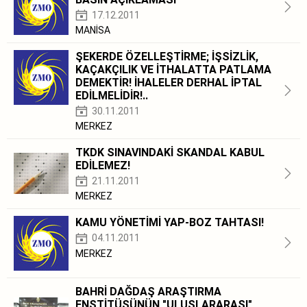
17.12.2011
MANİSA
ŞEKERDE ÖZELLEŞTİRME; İŞSİZLİK,
KAÇAKÇILIK VE İTHALATTA PATLAMA
DEMEKTİR! İHALELER DERHAL İPTAL
EDİLMELİDİR!..
30.11.2011
MERKEZ
TKDK SINAVINDAKİ SKANDAL KABUL
EDİLEMEZ!
21.11.2011
MERKEZ
KAMU YÖNETİMİ YAP-BOZ TAHTASI!
04.11.2011
MERKEZ
BAHRİ DAĞDAŞ ARAŞTIRMA
ENSTİTÜSÜNÜN "ULUSLARARASI"