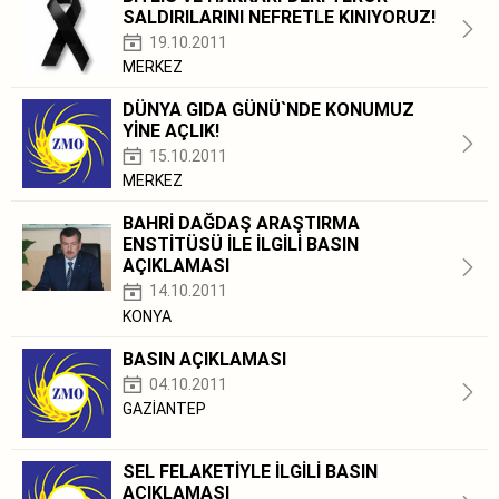
SALDIRILARINI NEFRETLE KINIYORUZ!
19.10.2011
MERKEZ
DÜNYA GIDA GÜNÜ`NDE KONUMUZ
YİNE AÇLIK!
15.10.2011
MERKEZ
BAHRİ DAĞDAŞ ARAŞTIRMA
ENSTİTÜSÜ İLE İLGİLİ BASIN
AÇIKLAMASI
14.10.2011
KONYA
BASIN AÇIKLAMASI
04.10.2011
GAZİANTEP
SEL FELAKETİYLE İLGİLİ BASIN
AÇIKLAMASI