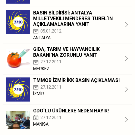
BASIN BİLDİRİSİ: ANTALYA
MİLLETVEKİLİ MENDERES TÜREL`İN
AÇIKLAMALARINA YANIT
05.01.2012
ANTALYA
GIDA, TARIM VE HAYVANCILIK
BAKANI`NA ZORUNLU YANIT
27.12.2011
MERKEZ
TMMOB İZMİR İKK BASIN AÇIKLAMASI
27.12.2011
İZMİR
GDO`LU ÜRÜNLERE NEDEN HAYIR!
27.12.2011
MANİSA