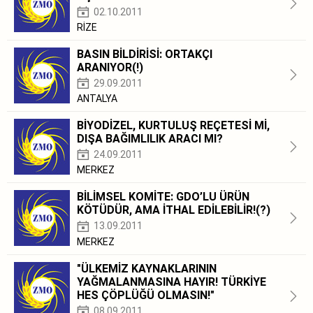
02.10.2011
RİZE
BASIN BİLDİRİSİ: ORTAKÇI
ARANIYOR(!)
29.09.2011
ANTALYA
BİYODİZEL, KURTULUŞ REÇETESİ Mİ,
DIŞA BAĞIMLILIK ARACI MI?
24.09.2011
MERKEZ
BİLİMSEL KOMİTE: GDO’LU ÜRÜN
KÖTÜDÜR, AMA İTHAL EDİLEBİLİR!(?)
13.09.2011
MERKEZ
"ÜLKEMİZ KAYNAKLARININ
YAĞMALANMASINA HAYIR! TÜRKİYE
HES ÇÖPLÜĞÜ OLMASIN!"
08.09.2011