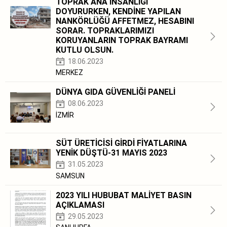
TOPRAK ANA İNSANLIĞI
DOYURURKEN, KENDİNE YAPILAN
NANKÖRLÜĞÜ AFFETMEZ, HESABINI
SORAR. TOPRAKLARIMIZI
KORUYANLARIN TOPRAK BAYRAMI
KUTLU OLSUN.
18.06.2023
MERKEZ
DÜNYA GIDA GÜVENLİĞİ PANELİ
08.06.2023
İZMİR
SÜT ÜRETİCİSİ GİRDİ FİYATLARINA
YENİK DÜŞTÜ-31 MAYIS 2023
31.05.2023
SAMSUN
2023 YILI HUBUBAT MALİYET BASIN
AÇIKLAMASI
29.05.2023