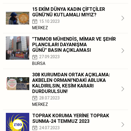
15 EKİM DÜNYA KADIN ÇİFTÇİLER
GÜNÜ'NÜ KUTLAMALI MIYIZ?
15.10.2023
MERKEZ
"TMMOB MÜHENDİS, MİMAR VE ŞEHİR
PLANCILARI DAYANIŞMA
GÜNÜ" BASIN AÇIKLAMASI
27.09.2023
BURSA
308 KURUMDAN ORTAK AÇIKLAMA:
AKBELEN ORMANI'NDAKİ ABLUKA
KALDIRILSIN, KESİM KARARI
DURDURULSUN!
28.07.2023
MERKEZ
TOPRAK KORUMA YERİNE TOPRAK
SUNMA-24 TEMMUZ 2023
24.07.2023