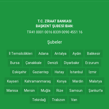
T.C. ZİRAAT BANKASI
BAŞKENT ŞUBESİ IBAN:
TR41 0001 0016 8339 0090 4551 16
Şubeler
İl Temsilcilikleri
Adana
Antalya
Aydın
Balıkesir
Bursa
Çanakkale
Denizli
Diyarbakır
Erzurum
Eskişehir
Gaziantep
Hatay
İstanbul
İzmir
Kayseri
Kahramanmaraş
Konya
Mardin
Malatya
Manisa
Mersin
Muğla
Rize
Samsun
Şanlıurfa
Tekirdağ
Trabzon
Van