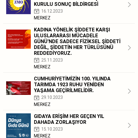
KURULU SONUÇ BİLDİRGESİ
16.12.2023
MERKEZ
KADINA YÖNELİK ŞİDDETE KARŞI
ULUSLARARASI MÜCADELE
GÜNÜ'NDE SADECE FİZİKSEL ŞİDDETİ
DEĞİL, ŞİDDETİN HER TÜRLÜSÜNÜ
REDDEDİYORUZ.
25.11.2023
MERKEZ
CUMHURİYETİMİZİN 100. YILINDA
TARIMDA 1923 RUHU YENİDEN
YAŞAMA GEÇİRİLMELİDİR.
29.10.2023
MERKEZ
GIDAYA ERİŞİM HER GEÇEN YIL
DAHADA ZORLAŞIYOR
15.10.2023
MERKEZ