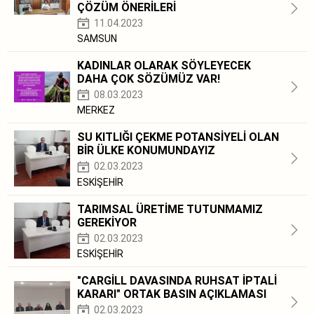
ÇÖZÜM ÖNERİLERİ
11.04.2023
SAMSUN
KADINLAR OLARAK SÖYLEYECEK
DAHA ÇOK SÖZÜMÜZ VAR!
08.03.2023
MERKEZ
SU KITLIĞI ÇEKME POTANSİYELİ OLAN
BİR ÜLKE KONUMUNDAYIZ
02.03.2023
ESKİŞEHİR
TARIMSAL ÜRETİME TUTUNMAMIZ
GEREKİYOR
02.03.2023
ESKİŞEHİR
"CARGİLL DAVASINDA RUHSAT İPTALİ
KARARI" ORTAK BASIN AÇIKLAMASI
02.03.2023