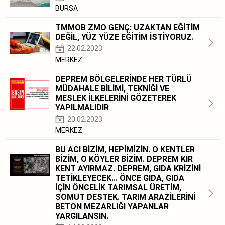
BURSA
TMMOB ZMO GENÇ: UZAKTAN EĞİTİM
DEĞİL, YÜZ YÜZE EĞİTİM İSTİYORUZ.
22.02.2023
MERKEZ
DEPREM BÖLGELERİNDE HER TÜRLÜ
MÜDAHALE BİLİMİ, TEKNİĞİ VE
MESLEK İLKELERİNİ GÖZETEREK
YAPILMALIDIR
20.02.2023
MERKEZ
BU ACI BİZİM, HEPİMİZİN. O KENTLER
BİZİM, O KÖYLER BİZİM. DEPREM KIR
KENT AYIRMAZ. DEPREM, GIDA KRİZİNİ
TETİKLEYECEK... ÖNCE GIDA, GIDA
İÇİN ÖNCELİK TARIMSAL ÜRETİM,
SOMUT DESTEK. TARIM ARAZİLERİNİ
BETON MEZARLIĞI YAPANLAR
YARGILANSIN.