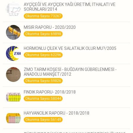
AYÇİÇEĞİ VE AYÇİÇEK YAĞI ÜRETİMİ, İTHALATI VE
SORUNLARI/2014
Okunma Sayısı:73267
MISIR RAPORU - 2020/2020
Okunma Sayısı:69898
HORMONLU ÇİLEK VE SALATALIK OLUR MU?/2005
Okunma Sayısı:62296
ZMO TARIM KÖŞESİ - BUĞDAYIN GÜBRELENMESİ -
ANADOLU MANŞET/2012
Okunma Sayısı:59826
FINDIK RAPORU- 2018/2018
Okunma Sayısı:58044
HAYVANCILIK RAPORU - 2018/2018
Okunma Sayısı:56149