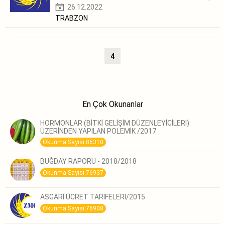
26.12.2022
TRABZON
4
En Çok Okunanlar
HORMONLAR (BİTKİ GELİŞİM DÜZENLEYİCİLERİ)
ÜZERİNDEN YAPILAN POLEMİK /2017
Okunma Sayısı:86310
BUĞDAY RAPORU - 2018/2018
Okunma Sayısı:76937
ASGARİ ÜCRET TARİFELERİ/2015
Okunma Sayısı:76908