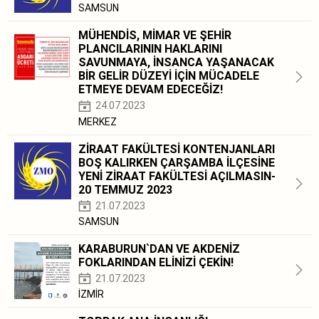
SAMSUN
MÜHENDİS, MİMAR VE ŞEHİR
PLANCILARININ HAKLARINI
SAVUNMAYA, İNSANCA YAŞANACAK
BİR GELİR DÜZEYİ İÇİN MÜCADELE
ETMEYE DEVAM EDECEĞİZ!
24.07.2023
MERKEZ
ZİRAAT FAKÜLTESİ KONTENJANLARI
BOŞ KALIRKEN ÇARŞAMBA İLÇESİNE
YENİ ZİRAAT FAKÜLTESİ AÇILMASIN-
20 TEMMUZ 2023
21.07.2023
SAMSUN
KARABURUN`DAN VE AKDENİZ
FOKLARINDAN ELİNİZİ ÇEKİN!
21.07.2023
İZMİR