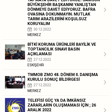
BÜYÜKŞEHİR BAŞKANINI YANLIŞTAN
DÖNMEYE DAVET EDİYORUZ. BAFRA
OVASINA DOKUNMAYIN. MUTLAK
TARIM ARAZİLERİNİ KOŞULSUZ
KORUYALIM
30.12.2022
MERKEZ
BİTKİ KORUMA ÜRÜNLERİ BAYİLİK VE
TOPTANCILIK SINAVI BASIN
AÇIKLAMASI
27.12.2022
ESKİŞEHİR
TMMOB ZMO 48. DÖNEM II. DANIŞMA
KURULU SONUÇ BİLDİRGESİ
27.12.2022
MERKEZ
TELEFİSİ GÜÇ YA DA İMKÂNSIZ
ZARARLARIN OLUŞMAMASI İÇİN ; 26
ARALIK 2022