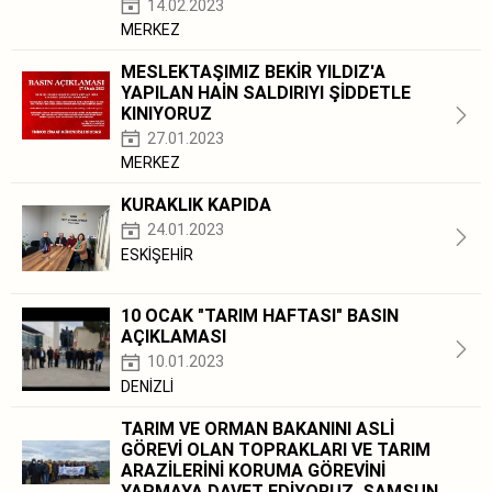
14.02.2023
MERKEZ
MESLEKTAŞIMIZ BEKİR YILDIZ'A
YAPILAN HAİN SALDIRIYI ŞİDDETLE
KINIYORUZ
27.01.2023
MERKEZ
KURAKLIK KAPIDA
24.01.2023
ESKİŞEHİR
10 OCAK "TARIM HAFTASI" BASIN
AÇIKLAMASI
10.01.2023
DENİZLİ
TARIM VE ORMAN BAKANINI ASLİ
GÖREVİ OLAN TOPRAKLARI VE TARIM
ARAZİLERİNİ KORUMA GÖREVİNİ
YAPMAYA DAVET EDİYORUZ. SAMSUN