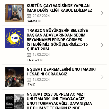
KÜRTÜN ÇAYI VADİSİNDE YAPILAN
İMAR DEĞİŞİKLİĞİ KABUL EDİLEMEZ
20.02.2024
SAMSUN
TRABZON BÜYÜKŞEHİR BELEDİYE
BAŞKAN ADAYLARINDAN SEÇİM
BEYANNAMELERİNDE GÖRMEK
İSTEDİĞİMİZ GÖRÜŞLERİMİZ:::-16
ŞUBAT 2024
15.02.2024
TRABZON
6 ŞUBAT DEPREMLERİNİ UNUTMADIK!
HESABINI SORACAĞIZ!
12.02.2024
İZMİR
6 ŞUBAT 2023 DEPREM ACIMIZI
UNUTMADIK, UNUTMAYACAĞIZ,
UNUTTURMAYACAĞIZ. DAYANIŞMA
İLE BİLİM VE TEKNİĞİN İZİNDE