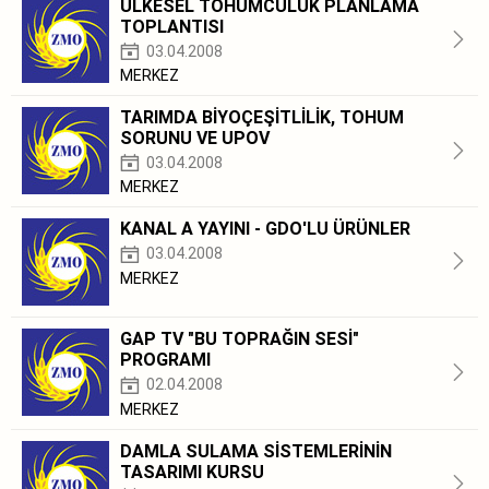
ÜLKESEL TOHUMCULUK PLANLAMA
TOPLANTISI
03.04.2008
MERKEZ
TARIMDA BİYOÇEŞİTLİLİK, TOHUM
SORUNU VE UPOV
03.04.2008
MERKEZ
KANAL A YAYINI - GDO'LU ÜRÜNLER
03.04.2008
MERKEZ
GAP TV "BU TOPRAĞIN SESİ"
PROGRAMI
02.04.2008
MERKEZ
DAMLA SULAMA SİSTEMLERİNİN
TASARIMI KURSU