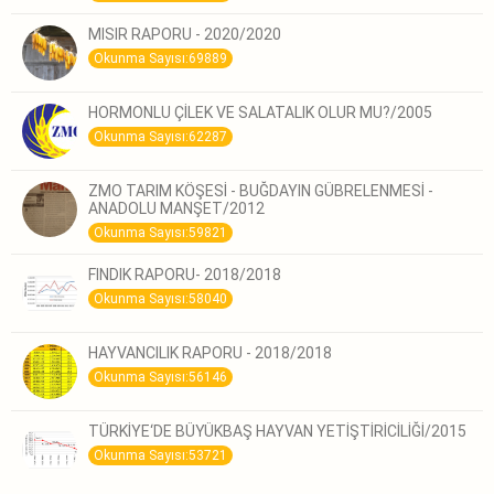
MISIR RAPORU - 2020/2020
Okunma Sayısı:69889
HORMONLU ÇİLEK VE SALATALIK OLUR MU?/2005
Okunma Sayısı:62287
ZMO TARIM KÖŞESİ - BUĞDAYIN GÜBRELENMESİ -
ANADOLU MANŞET/2012
Okunma Sayısı:59821
FINDIK RAPORU- 2018/2018
Okunma Sayısı:58040
HAYVANCILIK RAPORU - 2018/2018
Okunma Sayısı:56146
TÜRKİYE‘DE BÜYÜKBAŞ HAYVAN YETİŞTİRİCİLİĞİ/2015
Okunma Sayısı:53721