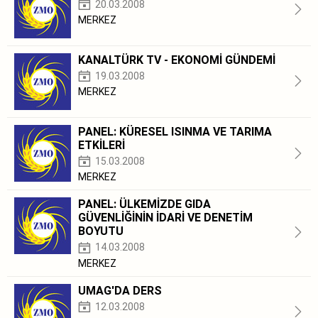
20.03.2008
MERKEZ
KANALTÜRK TV - EKONOMİ GÜNDEMİ
19.03.2008
MERKEZ
PANEL: KÜRESEL ISINMA VE TARIMA
ETKİLERİ
15.03.2008
MERKEZ
PANEL: ÜLKEMİZDE GIDA
GÜVENLİĞİNİN İDARİ VE DENETİM
BOYUTU
14.03.2008
MERKEZ
UMAG'DA DERS
12.03.2008