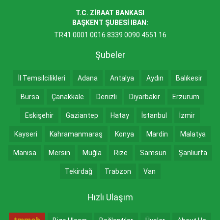
T.C. ZİRAAT BANKASI
BAŞKENT ŞUBESİ IBAN:
TR41 0001 0016 8339 0090 4551 16
Şubeler
İl Temsilcilikleri
Adana
Antalya
Aydın
Balıkesir
Bursa
Çanakkale
Denizli
Diyarbakır
Erzurum
Eskişehir
Gaziantep
Hatay
İstanbul
İzmir
Kayseri
Kahramanmaraş
Konya
Mardin
Malatya
Manisa
Mersin
Muğla
Rize
Samsun
Şanlıurfa
Tekirdağ
Trabzon
Van
Hızlı Ulaşım