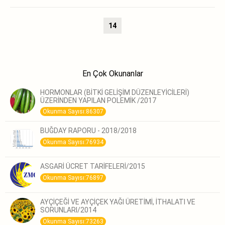
14
En Çok Okunanlar
HORMONLAR (BİTKİ GELİŞİM DÜZENLEYİCİLERİ)
ÜZERİNDEN YAPILAN POLEMİK /2017
Okunma Sayısı:86307
BUĞDAY RAPORU - 2018/2018
Okunma Sayısı:76934
ASGARİ ÜCRET TARİFELERİ/2015
Okunma Sayısı:76897
AYÇİÇEĞİ VE AYÇİÇEK YAĞI ÜRETİMİ, İTHALATI VE
SORUNLARI/2014
Okunma Sayısı:73263