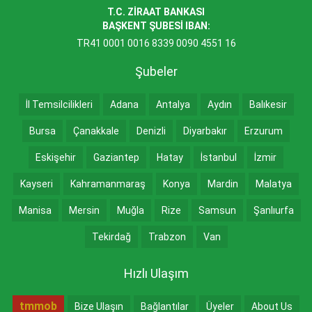
T.C. ZİRAAT BANKASI
BAŞKENT ŞUBESİ IBAN:
TR41 0001 0016 8339 0090 4551 16
Şubeler
İl Temsilcilikleri
Adana
Antalya
Aydın
Balıkesir
Bursa
Çanakkale
Denizli
Diyarbakır
Erzurum
Eskişehir
Gaziantep
Hatay
İstanbul
İzmir
Kayseri
Kahramanmaraş
Konya
Mardin
Malatya
Manisa
Mersin
Muğla
Rize
Samsun
Şanlıurfa
Tekirdağ
Trabzon
Van
Hızlı Ulaşım
tmmob
Bize Ulaşın
Bağlantılar
Üyeler
About Us