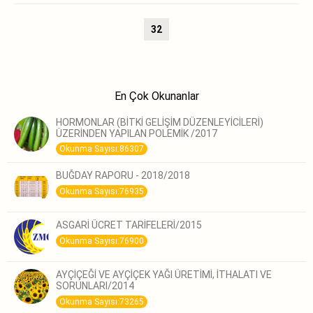
32
En Çok Okunanlar
HORMONLAR (BİTKİ GELİŞİM DÜZENLEYİCİLERİ)
ÜZERİNDEN YAPILAN POLEMİK /2017
Okunma Sayısı:86307
BUĞDAY RAPORU - 2018/2018
Okunma Sayısı:76935
ASGARİ ÜCRET TARİFELERİ/2015
Okunma Sayısı:76900
AYÇİÇEĞİ VE AYÇİÇEK YAĞI ÜRETİMİ, İTHALATI VE
SORUNLARI/2014
Okunma Sayısı:73265