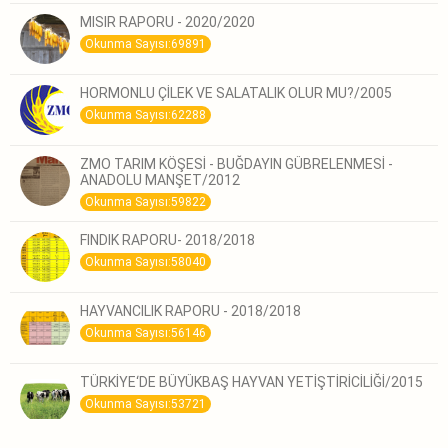
MISIR RAPORU - 2020/2020
Okunma Sayısı:69891
HORMONLU ÇİLEK VE SALATALIK OLUR MU?/2005
Okunma Sayısı:62288
ZMO TARIM KÖŞESİ - BUĞDAYIN GÜBRELENMESİ -
ANADOLU MANŞET/2012
Okunma Sayısı:59822
FINDIK RAPORU- 2018/2018
Okunma Sayısı:58040
HAYVANCILIK RAPORU - 2018/2018
Okunma Sayısı:56146
TÜRKİYE‘DE BÜYÜKBAŞ HAYVAN YETİŞTİRİCİLİĞİ/2015
Okunma Sayısı:53721