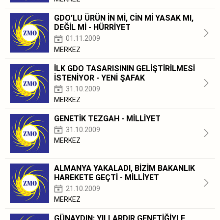
GDO'LU ÜRÜN İN Mİ, CİN Mİ YASAK MI,
DEĞİL Mİ - HÜRRİYET
01.11.2009
MERKEZ
İLK GDO TASARISININ GELİŞTİRİLMESİ
İSTENİYOR - YENİ ŞAFAK
31.10.2009
MERKEZ
GENETİK TEZGAH - MİLLİYET
31.10.2009
MERKEZ
ALMANYA YAKALADI, BİZİM BAKANLIK
HAREKETE GEÇTİ - MİLLİYET
21.10.2009
MERKEZ
GÜNAYDIN: YILLARDIR GENETİĞİYLE