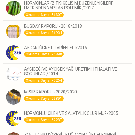
HORMONLAR (BİTKİ GELİŞİM DÜZENLEYİCİLERİ)
ÜZERİNDEN YAPILAN POLEMİK /2017
Okunma Sayısı:86307
BUĞDAY RAPORU - 2018/2018
Okunma Sayısı:76934
ASGARİ ÜCRET TARİFELERİ/2015
Okunma Sayısı:76898
AYÇİÇEĞİ VE AYÇİÇEK YAĞI ÜRETİMİ, İTHALATI VE
SORUNLARI/2014
Okunma Sayısı:73264
MISIR RAPORU - 2020/2020
Okunma Sayısı:69891
HORMONLU ÇİLEK VE SALATALIK OLUR MU?/2005
Okunma Sayısı:62287
ZMO TARIM KÖŞESİ - BUĞDAYIN GÜBRELENMESİ -