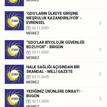
MERKEZ
‘GDO’LARIN ÜLKEYE GİRİŞİNE
MEŞRULUK KAZANDIRILIYOR’ -
EVRENSEL
02.11.2009
MERKEZ
“GDO’LAR BİYOLOJİK GÜVENLİĞİ
BOZUYOR” - BİRGÜN
02.11.2009
MERKEZ
HALK SAĞLIĞI AÇISINDAN BİR
SKANDAL - MİLLİ GAZETE
02.11.2009
MERKEZ
YEDİĞİNİZ ÜRÜNLERE DİKKAT! -
BUGÜN
02.11.2009
MERKEZ