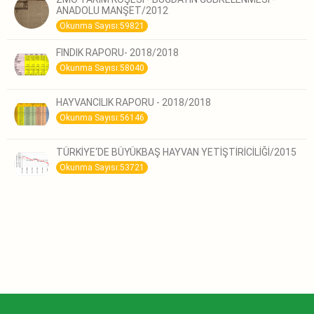
ANADOLU MANŞET/2012
Okunma Sayısı:59821
FINDIK RAPORU- 2018/2018
Okunma Sayısı:58040
HAYVANCILIK RAPORU - 2018/2018
Okunma Sayısı:56146
TÜRKİYE‘DE BÜYÜKBAŞ HAYVAN YETİŞTİRİCİLİĞİ/2015
Okunma Sayısı:53721