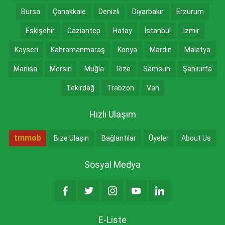
Bursa
Çanakkale
Denizli
Diyarbakır
Erzurum
Eskişehir
Gaziantep
Hatay
İstanbul
İzmir
Kayseri
Kahramanmaraş
Konya
Mardin
Malatya
Manisa
Mersin
Muğla
Rize
Samsun
Şanlıurfa
Tekirdağ
Trabzon
Van
Hızlı Ulaşım
tmmob
Bize Ulaşın
Bağlantılar
Üyeler
About Us
Sosyal Medya
E-Liste