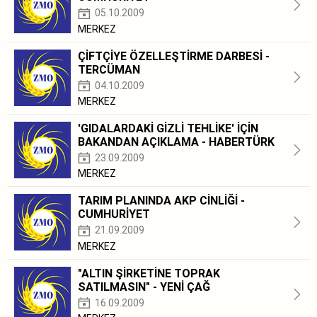
05.10.2009
MERKEZ
ÇİFTÇİYE ÖZELLEŞTİRME DARBESİ -
TERCÜMAN
04.10.2009
MERKEZ
'GIDALARDAKİ GİZLİ TEHLİKE' İÇİN
BAKANDAN AÇIKLAMA - HABERTÜRK
23.09.2009
MERKEZ
TARIM PLANINDA AKP CİNLİĞİ -
CUMHURİYET
21.09.2009
MERKEZ
"ALTIN ŞİRKETİNE TOPRAK
SATILMASIN" - YENİ ÇAĞ
16.09.2009