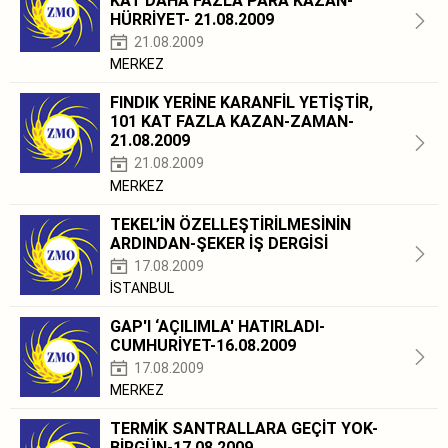
KAT DAHA FAZLA PARA KAZAN-
HÜRRİYET- 21.08.2009
21.08.2009
MERKEZ
FINDIK YERİNE KARANFİL YETİŞTİR,
101 KAT FAZLA KAZAN-ZAMAN-
21.08.2009
21.08.2009
MERKEZ
TEKEL’İN ÖZELLEŞTİRİLMESİNİN
ARDINDAN-ŞEKER İŞ DERGİSİ
17.08.2009
İSTANBUL
GAP'I ‘AÇILIMLA' HATIRLADI-
CUMHURİYET-16.08.2009
17.08.2009
MERKEZ
TERMİK SANTRALLARA GEÇİT YOK-
BİRGÜN-17.08.2009