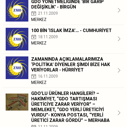
GDO YÖNETMELİĞİNDE ‘BİR GARİP
DEĞİŞİKLİK’ - BİRGÜN
21.11.2009
MERKEZ
100 BİN ‘ISLAK İMZA’... - CUMHURİYET
18.11.2009
MERKEZ
ZAMANINDA AÇIKLAMALARIMIZA
‘POLİTİKA’ DİYENLER ŞİMDİ BİZE HAK
VERİYORLAR - HÜRRİYET
16.11.2009
MERKEZ
GDO’LU ÜRÜNLER HANGİLERİ? –
HAKİMİYET, “GDO TARTIŞMASI
ÜRETİCİYE ZARAR VERİYOR” –
MEMLEKET, “GDO YERLİ ÜRETİCİYİ
VURDU”- KONYA POSTASI, “YERLİ
ÜRETİCİ ZARAR GÖRDÜ” – MERHABA
11.11.2009