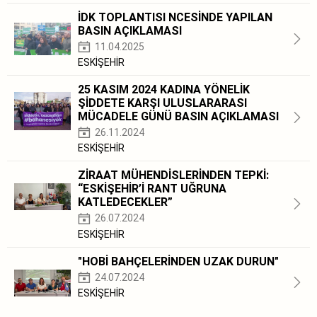
İDK TOPLANTISI NCESİNDE YAPILAN
BASIN AÇIKLAMASI
11.04.2025
ESKİŞEHİR
25 KASIM 2024 KADINA YÖNELİK
ŞİDDETE KARŞI ULUSLARARASI
MÜCADELE GÜNÜ BASIN AÇIKLAMASI
26.11.2024
ESKİŞEHİR
ZİRAAT MÜHENDİSLERİNDEN TEPKİ:
“ESKİŞEHİR’İ RANT UĞRUNA
KATLEDECEKLER”
26.07.2024
ESKİŞEHİR
"HOBİ BAHÇELERİNDEN UZAK DURUN"
24.07.2024
ESKİŞEHİR