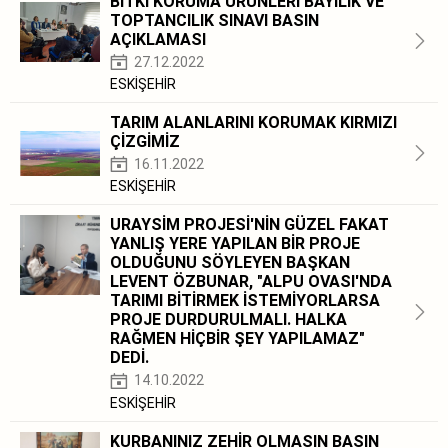
BİTKİ KORUMA ÜRÜNLERİ BAYİLİK VE
TOPTANCILIK SINAVI BASIN
AÇIKLAMASI
27.12.2022
ESKİŞEHİR
TARIM ALANLARINI KORUMAK KIRMIZI
ÇİZGİMİZ
16.11.2022
ESKİŞEHİR
URAYSİM PROJESİ'NİN GÜZEL FAKAT
YANLIŞ YERE YAPILAN BİR PROJE
OLDUĞUNU SÖYLEYEN BAŞKAN
LEVENT ÖZBUNAR, "ALPU OVASI'NDA
TARIMI BİTİRMEK İSTEMİYORLARSA
PROJE DURDURULMALI. HALKA
RAĞMEN HİÇBİR ŞEY YAPILAMAZ"
DEDİ.
14.10.2022
ESKİŞEHİR
KURBANINIZ ZEHİR OLMASIN BASIN