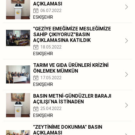
AÇIKLAMASI
06.07.2022
ESKİŞEHİR
"GEZİYE EMEĞİMİZE MESLEĞİMİZE
SAHİP ÇIKIYORUZ"BASIN
AÇIKLAMASINA KATILDIK
18.05.2022
ESKİŞEHİR
TARIM VE GIDA ÜRÜNLERİ KRİZİNİ
ÖNLEMEK MÜMKÜN
17.05.2022
ESKİŞEHİR
BASIN METNİ-GÜNDÜZLER BARAJI
AÇILIŞI`NA İSTİNADEN
25.04.2022
ESKİŞEHİR
"ZEYTİNİME DOKUNMA" BASIN
AÇIKLAMASI