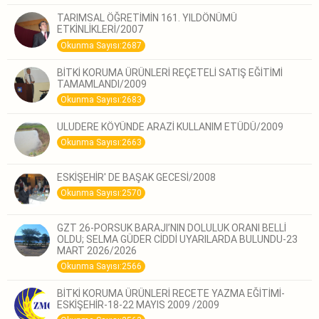
TARIMSAL ÖĞRETİMİN 161. YILDÖNÜMÜ
ETKİNLİKLERİ/2007
Okunma Sayısı:2687
BİTKİ KORUMA ÜRÜNLERİ REÇETELİ SATIŞ EĞİTİMİ
TAMAMLANDI/2009
Okunma Sayısı:2683
ULUDERE KÖYÜNDE ARAZİ KULLANIM ETÜDÜ/2009
Okunma Sayısı:2663
ESKİŞEHİR' DE BAŞAK GECESİ/2008
Okunma Sayısı:2570
GZT 26-PORSUK BARAJI’NIN DOLULUK ORANI BELLİ
OLDU; SELMA GÜDER CİDDİ UYARILARDA BULUNDU-23
MART 2026/2026
Okunma Sayısı:2566
BİTKİ KORUMA ÜRÜNLERİ RECETE YAZMA EĞİTİMİ-
ESKİŞEHİR-18-22 MAYIS 2009 /2009