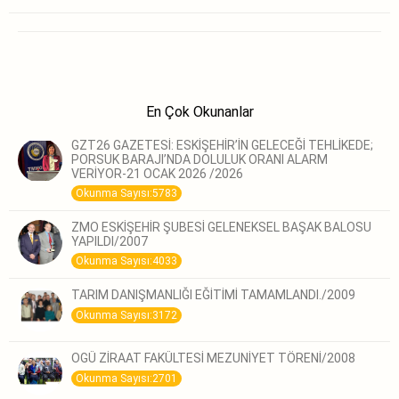
En Çok Okunanlar
GZT26 GAZETESİ: ESKİŞEHİR’İN GELECEĞİ TEHLİKEDE;
PORSUK BARAJI’NDA DOLULUK ORANI ALARM
VERİYOR-21 OCAK 2026 /2026
Okunma Sayısı:5783
ZMO ESKİŞEHİR ŞUBESİ GELENEKSEL BAŞAK BALOSU
YAPILDI/2007
Okunma Sayısı:4033
TARIM DANIŞMANLIĞI EĞİTİMİ TAMAMLANDI./2009
Okunma Sayısı:3172
OGÜ ZİRAAT FAKÜLTESİ MEZUNİYET TÖRENİ/2008
Okunma Sayısı:2701