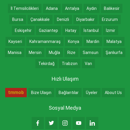
İl Temsilcilikleri
Adana
Antalya
Aydın
Balıkesir
Bursa
Çanakkale
Denizli
Diyarbakır
Erzurum
Eskişehir
Gaziantep
Hatay
İstanbul
İzmir
Kayseri
Kahramanmaraş
Konya
Mardin
Malatya
Manisa
Mersin
Muğla
Rize
Samsun
Şanlıurfa
Tekirdağ
Trabzon
Van
Hızlı Ulaşım
tmmob
Bize Ulaşın
Bağlantılar
Üyeler
About Us
Sosyal Medya