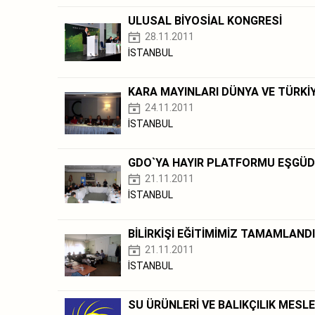
ULUSAL BİYOSİAL KONGRESİ
28.11.2011
İSTANBUL
KARA MAYINLARI DÜNYA VE TÜRKİ
24.11.2011
İSTANBUL
GDO`YA HAYIR PLATFORMU EŞGÜD
21.11.2011
İSTANBUL
BİLİRKİŞİ EĞİTİMİMİZ TAMAMLANDI
21.11.2011
İSTANBUL
SU ÜRÜNLERİ VE BALIKÇILIK MESL