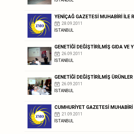
YENİÇAĞ GAZETESİ MUHABİRİ İLE
28.09.2011
İSTANBUL
GENETİĞİ DEĞİŞTİRİLMİŞ GIDA VE
26.09.2011
İSTANBUL
GENETİĞİ DEĞİŞTİRİLMİŞ ÜRÜNLER
26.09.2011
İSTANBUL
CUMHURİYET GAZETESİ MUHABİRİ
21.09.2011
İSTANBUL