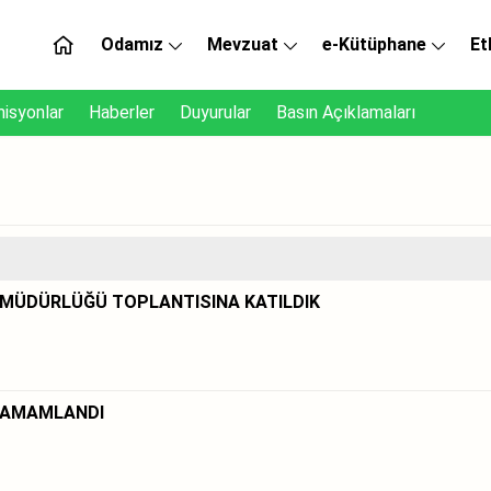
Odamız
Mevzuat
e-Kütüphane
Et
isyonlar
Haberler
Duyurular
Basın Açıklamaları
 MÜDÜRLÜĞÜ TOPLANTISINA KATILDIK
Z TAMAMLANDI