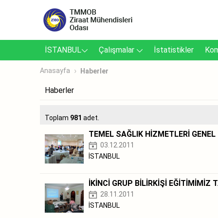
İSTANBUL
Çalışmalar
İstatistikler
Kom
Anasayfa
Haberler
Haberler
Toplam
981
adet.
TEMEL SAĞLIK HİZMETLERİ GENEL
03.12.2011
İSTANBUL
İKİNCİ GRUP BİLİRKİŞİ EĞİTİMİMİ
28.11.2011
İSTANBUL