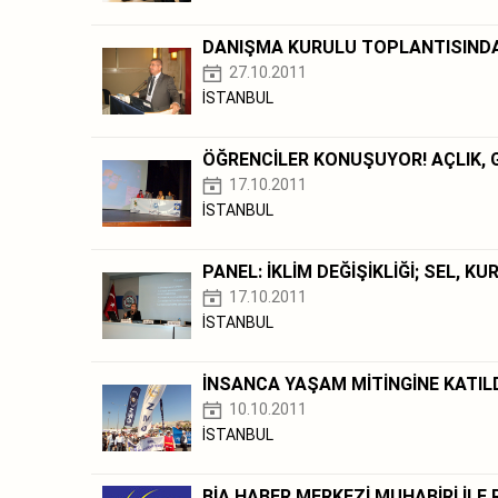
DANIŞMA KURULU TOPLANTISINDA
27.10.2011
İSTANBUL
ÖĞRENCİLER KONUŞUYOR! AÇLIK, G
17.10.2011
İSTANBUL
PANEL: İKLİM DEĞİŞİKLİĞİ; SEL, KU
17.10.2011
İSTANBUL
İNSANCA YAŞAM MİTİNGİNE KATIL
10.10.2011
İSTANBUL
BİA HABER MERKEZİ MUHABİRİ İLE