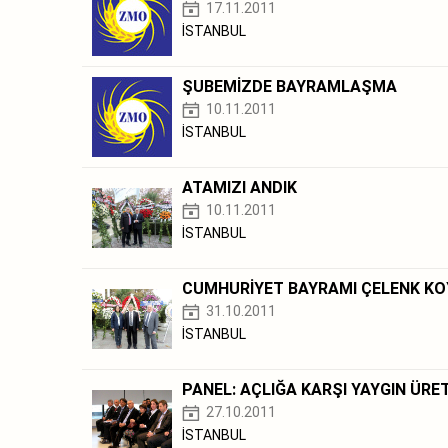
17.11.2011
İSTANBUL
ŞUBEMİZDE BAYRAMLAŞMA
10.11.2011
İSTANBUL
ATAMIZI ANDIK
10.11.2011
İSTANBUL
CUMHURİYET BAYRAMI ÇELENK KO
31.10.2011
İSTANBUL
PANEL: AÇLIĞA KARŞI YAYGIN ÜR
27.10.2011
İSTANBUL