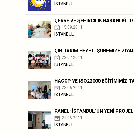
İSTANBUL
ÇEVRE VE ŞEHİRCİLİK BAKANLIĞI T
15.09.2011
İSTANBUL
ÇİN TARIM HEYETİ ŞUBEMİZE ZİY
22.07.2011
İSTANBUL
HACCP VE ISO22000 EĞİTİMİMİZ 
23.06.2011
İSTANBUL
PANEL: İSTANBUL`UN YENİ PROJEL
24.05.2011
İSTANBUL