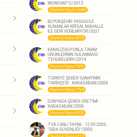
MONSANTO/2013
Okunma Sayısı:13489
BÜYÜKŞEHİR YASASI İLE
ALINANLAR KIRSAL MAHALLE
İLE GERİ VERİLMİYOR/2021
Okunma Sayısı:8370
KANALİZASYONLA TARIM
ÜRÜNLERİNİN SULANMASI
TEHLİKELİDİR!/2014
Okunma Sayısı:7876
TÜRKİYE ŞEKER SANAYİNİN
TARİHÇESİ - KARASABAN/2008
Okunma Sayısı:7754
DÜNYADA ŞEKER ÜRETİMİ -
KARASABAN/2008
Okunma Sayısı:6925
TV8 CANLI YAYINI - 12.09.2005 -
"GIDA GÜVENLİĞİ"/2005
Okunma Sayısı:6712