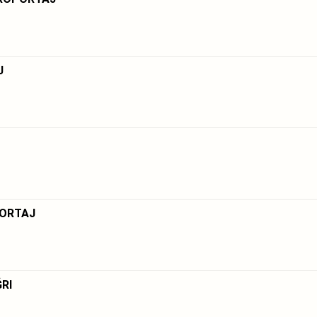
J
PORTAJ
RI