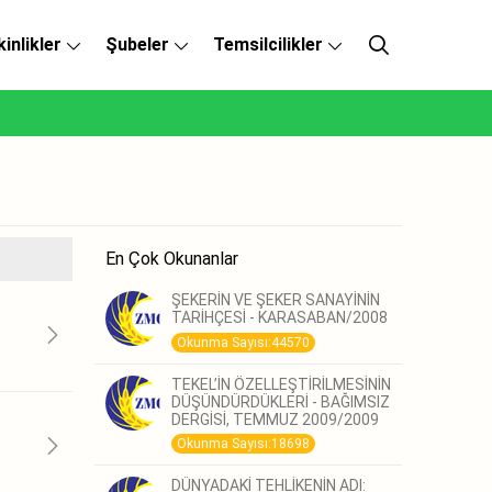
kinlikler
Şubeler
Temsilcilikler
En Çok Okunanlar
ŞEKERİN VE ŞEKER SANAYİNİN
TARİHÇESİ - KARASABAN/2008
Okunma Sayısı:44570
TEKEL’İN ÖZELLEŞTİRİLMESİNİN
DÜŞÜNDÜRDÜKLERİ - BAĞIMSIZ
DERGİSİ, TEMMUZ 2009/2009
Okunma Sayısı:18698
DÜNYADAKİ TEHLİKENİN ADI: