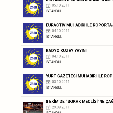
05.10.2011
İSTANBUL
EURACTIV MUHABİRİ İLE RÖPORTA
04.10.2011
İSTANBUL
RADYO KUZEY YAYINI
04.10.2011
İSTANBUL
YURT GAZETESİ MUHABİRİ İLE RÖ
03.10.2011
İSTANBUL
8 EKİM’DE “SOKAK MECLİSİ”NE ÇAĞ
29.09.2011
İSTANBUL