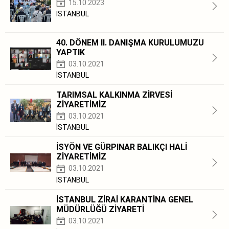
15.10.2023
İSTANBUL
40. DÖNEM II. DANIŞMA KURULUMUZU
YAPTIK
03.10.2021
İSTANBUL
TARIMSAL KALKINMA ZİRVESİ
ZİYARETİMİZ
03.10.2021
İSTANBUL
İSYÖN VE GÜRPINAR BALIKÇI HALİ
ZİYARETİMİZ
03.10.2021
İSTANBUL
İSTANBUL ZİRAİ KARANTİNA GENEL
MÜDÜRLÜĞÜ ZİYARETİ
03.10.2021