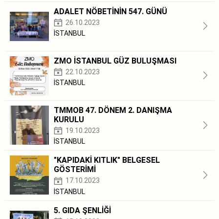
ADALET NÖBETİNİN 547. GÜNÜ
26.10.2023
İSTANBUL
ZMO İSTANBUL GÜZ BULUŞMASI
22.10.2023
İSTANBUL
TMMOB 47. DÖNEM 2. DANIŞMA
KURULU
19.10.2023
İSTANBUL
"KAPIDAKİ KITLIK" BELGESEL
GÖSTERİMİ
17.10.2023
İSTANBUL
5. GIDA ŞENLİĞİ