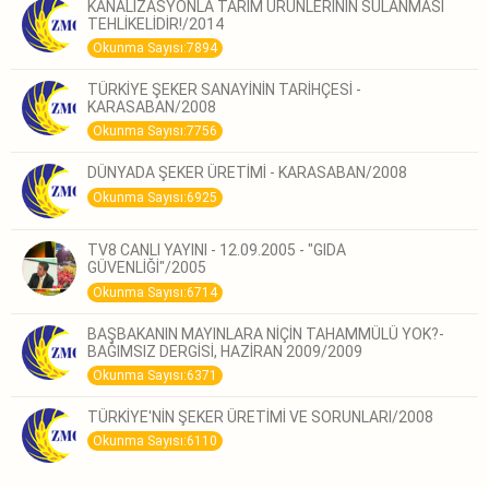
KANALİZASYONLA TARIM ÜRÜNLERİNİN SULANMASI
TEHLİKELİDİR!/2014
Okunma Sayısı:7894
TÜRKİYE ŞEKER SANAYİNİN TARİHÇESİ -
KARASABAN/2008
Okunma Sayısı:7756
DÜNYADA ŞEKER ÜRETİMİ - KARASABAN/2008
Okunma Sayısı:6925
TV8 CANLI YAYINI - 12.09.2005 - "GIDA
GÜVENLİĞİ"/2005
Okunma Sayısı:6714
BAŞBAKANIN MAYINLARA NİÇİN TAHAMMÜLÜ YOK?-
BAĞIMSIZ DERGİSİ, HAZİRAN 2009/2009
Okunma Sayısı:6371
TÜRKİYE'NİN ŞEKER ÜRETİMİ VE SORUNLARI/2008
Okunma Sayısı:6110