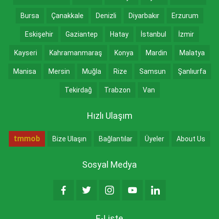
Bursa
Çanakkale
Denizli
Diyarbakır
Erzurum
Eskişehir
Gaziantep
Hatay
İstanbul
İzmir
Kayseri
Kahramanmaraş
Konya
Mardin
Malatya
Manisa
Mersin
Muğla
Rize
Samsun
Şanlıurfa
Tekirdağ
Trabzon
Van
Hızlı Ulaşım
tmmob
Bize Ulaşın
Bağlantılar
Üyeler
About Us
Sosyal Medya
E-Liste