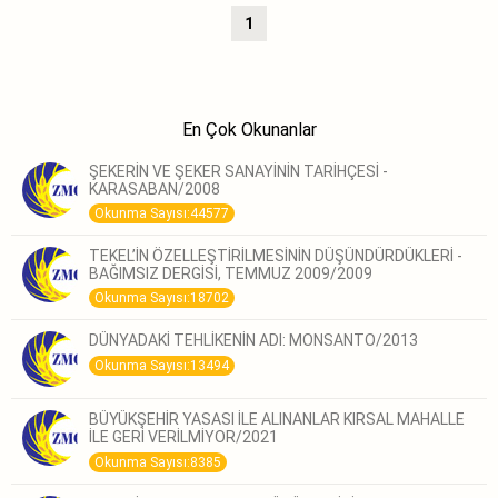
1
En Çok Okunanlar
ŞEKERİN VE ŞEKER SANAYİNİN TARİHÇESİ -
KARASABAN/2008
Okunma Sayısı:44577
TEKEL’İN ÖZELLEŞTİRİLMESİNİN DÜŞÜNDÜRDÜKLERİ -
BAĞIMSIZ DERGİSİ, TEMMUZ 2009/2009
Okunma Sayısı:18702
DÜNYADAKİ TEHLİKENİN ADI: MONSANTO/2013
Okunma Sayısı:13494
BÜYÜKŞEHİR YASASI İLE ALINANLAR KIRSAL MAHALLE
İLE GERİ VERİLMİYOR/2021
Okunma Sayısı:8385