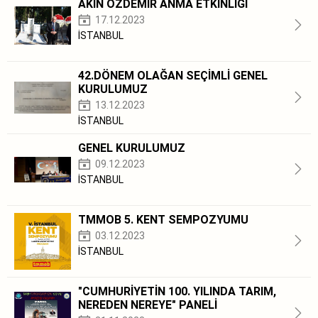
AKIN ÖZDEMİR ANMA ETKİNLİĞİ
17.12.2023
İSTANBUL
42.DÖNEM OLAĞAN SEÇİMLİ GENEL
KURULUMUZ
13.12.2023
İSTANBUL
GENEL KURULUMUZ
09.12.2023
İSTANBUL
TMMOB 5. KENT SEMPOZYUMU
03.12.2023
İSTANBUL
"CUMHURİYETİN 100. YILINDA TARIM,
NEREDEN NEREYE" PANELİ