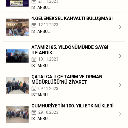
21.11.2023
İSTANBUL
4.GELENEKSEL KAHVALTI BULUŞMASI
12.11.2023
İSTANBUL
ATAMIZI 85. YILDÖNÜMÜNDE SAYGI
İLE ANDIK.
10.11.2023
İSTANBUL
ÇATALCA İLÇE TARIM VE ORMAN
MÜDÜRLÜĞÜ`NÜ ZİYARET
09.11.2023
İSTANBUL
CUMHURİYETİN 100. YILI ETKİNLİKLERİ
29.10.2023
İSTANBUL