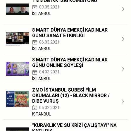
TMMOB İKK İSİG KOMİSYONU
09.05.2021
İSTANBUL
8 MART DÜNYA EMEKÇİ KADINLAR
GÜNÜ SANAT ETKİNLİĞİ
06.03.2021
İSTANBUL
8 MART DÜNYA EMEKÇİ KADINLAR
GÜNÜ ONLİNE SÖYLEŞİ
04.03.2021
İSTANBUL
ZMO İSTANBUL ŞUBESİ FİLM
OKUMALARI (12) - BLACK MİRROR /
DİBE VURUŞ
06.02.2021
İSTANBUL
"KURAKLIK VE SU KRİZİ ÇALIŞTAYI" NA
KATILDIK