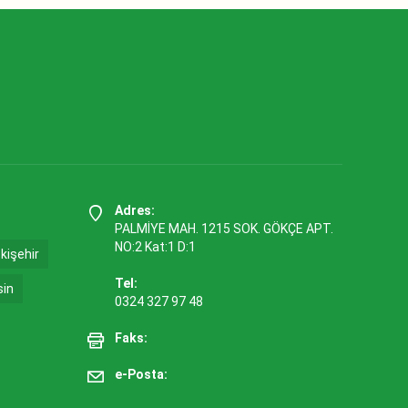
Adres:
PALMİYE MAH. 1215 SOK. GÖKÇE APT.
NO:2 Kat:1 D:1
kişehir
Tel:
sin
0324 327 97 48
Faks:
e-Posta: