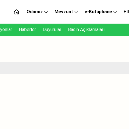
Odamız
Mevzuat
e-Kütüphane
Et
yonlar
Haberler
Duyurular
Basın Açıklamaları