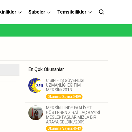
kinlikler
Şubeler
Temsilcilikler
En Çok Okunanlar
C SINIFI İŞ GÜVENLİĞİ
UZMANLIĞI EĞİTİMİ
MERSİN/2013
Okunma Sayısı:5409
MERSİN İLİNDE FAALİYET
GÖSTEREN ZİRAİ İLAÇ BAYİSİ
MESLEKTAŞLARIMIZLA BİR
ARAYA GELDİK./2009
Okunma Sayısı:4643