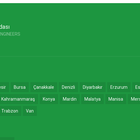
dası
ENGINEERS
esir
Bursa
Çanakkale
Denizli
Diyarbakır
Erzurum
Es
Kahramanmaraş
Konya
Mardin
Malatya
Manisa
Mer
Trabzon
Van