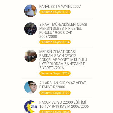
KANAL 33 TV YAYINI/2007
Okunma Sayısı:3776
ZİRAAT MÜHENDİSLERİ ODASI
MERSİN ŞUBESİ'NİN GENEL
KURULU 19-20 OCAK
2008/2008
Okunma Sayısı:3704
MERSİN ZİRAAT ODASI
BAŞKANI SAYIN CENGİZ
GÖKÇEL VE YÖNETİM KURULU
ÜYELERİ ODAMIZA NEZAKET
ZİYARETİ/2016
Okunma Sayısı:3207
ALİ ARSLAN KORKMAZ VEFAT
ETMİŞTİR/2006
Okunma Sayısı:3132
HACCP VE ISO 22000 EĞİTİMİ
16-17-18-19 KASIM 2006/2006
Okunma Sayısı:3044