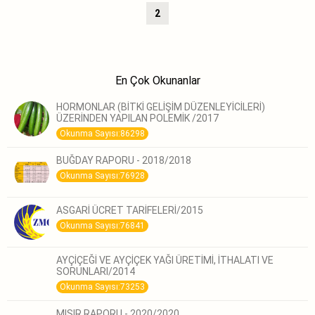
2
En Çok Okunanlar
HORMONLAR (BİTKİ GELİŞİM DÜZENLEYİCİLERİ)
ÜZERİNDEN YAPILAN POLEMİK /2017
Okunma Sayısı:86298
BUĞDAY RAPORU - 2018/2018
Okunma Sayısı:76928
ASGARİ ÜCRET TARİFELERİ/2015
Okunma Sayısı:76841
AYÇİÇEĞİ VE AYÇİÇEK YAĞI ÜRETİMİ, İTHALATI VE
SORUNLARI/2014
Okunma Sayısı:73253
MISIR RAPORU - 2020/2020