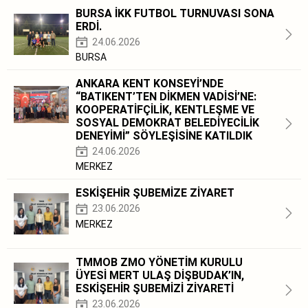
BURSA İKK FUTBOL TURNUVASI SONA
ERDİ.
24.06.2026
BURSA
ANKARA KENT KONSEYİ’NDE
“BATIKENT’TEN DİKMEN VADİSİ’NE:
KOOPERATİFÇİLİK, KENTLEŞME VE
SOSYAL DEMOKRAT BELEDİYECİLİK
DENEYİMİ” SÖYLEŞİSİNE KATILDIK
24.06.2026
MERKEZ
ESKİŞEHİR ŞUBEMİZE ZİYARET
23.06.2026
MERKEZ
TMMOB ZMO YÖNETİM KURULU
ÜYESİ MERT ULAŞ DİŞBUDAK’IN,
ESKİŞEHİR ŞUBEMİZİ ZİYARETİ
23.06.2026