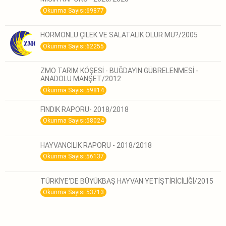
Okunma Sayısı:69877
HORMONLU ÇİLEK VE SALATALIK OLUR MU?/2005
Okunma Sayısı:62255
ZMO TARIM KÖŞESİ - BUĞDAYIN GÜBRELENMESİ -
ANADOLU MANŞET/2012
Okunma Sayısı:59814
FINDIK RAPORU- 2018/2018
Okunma Sayısı:58024
HAYVANCILIK RAPORU - 2018/2018
Okunma Sayısı:56137
TÜRKİYE‘DE BÜYÜKBAŞ HAYVAN YETİŞTİRİCİLİĞİ/2015
Okunma Sayısı:53713