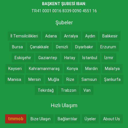
BAŞKENT ŞUBESİ IBAN:
TR41 0001 0016 8339 0090 4551 16
Şubeler
İl Temsilcilikleri
Adana
Antalya
Aydın
Balıkesir
Bursa
Çanakkale
Denizli
Diyarbakır
Erzurum
Eskişehir
Gaziantep
Hatay
İstanbul
İzmir
Kayseri
Kahramanmaraş
Konya
Mardin
Malatya
Manisa
Mersin
Muğla
Rize
Samsun
Şanlıurfa
Tekirdağ
Trabzon
Van
Hızlı Ulaşım
tmmob
Bize Ulaşın
Bağlantılar
Üyeler
About Us