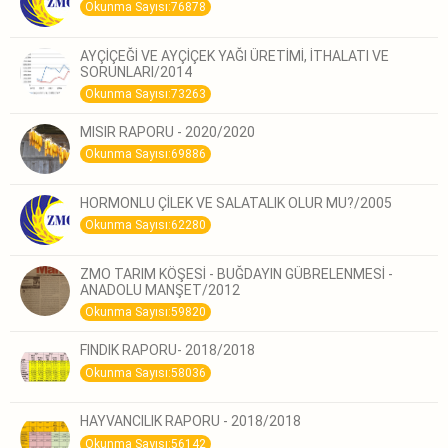
Okunma Sayısı:76878
AYÇİÇEĞİ VE AYÇİÇEK YAĞI ÜRETİMİ, İTHALATI VE
SORUNLARI/2014
Okunma Sayısı:73263
MISIR RAPORU - 2020/2020
Okunma Sayısı:69886
HORMONLU ÇİLEK VE SALATALIK OLUR MU?/2005
Okunma Sayısı:62280
ZMO TARIM KÖŞESİ - BUĞDAYIN GÜBRELENMESİ -
ANADOLU MANŞET/2012
Okunma Sayısı:59820
FINDIK RAPORU- 2018/2018
Okunma Sayısı:58036
HAYVANCILIK RAPORU - 2018/2018
Okunma Sayısı:56142