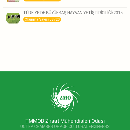
TÜRKİYE‘DE BÜYÜKBAŞ HAYVAN YETİŞTİRİCİLİĞİ/2015
Okunma Sayısı:53720
TMMOB Ziraat Mühendisleri Odası
UCTEA CHAMBER OF AGRICULTURAL ENGINEERS