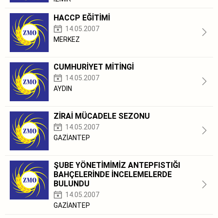
HACCP EĞİTİMİ
14.05.2007
MERKEZ
CUMHURİYET MİTİNGİ
14.05.2007
AYDIN
ZİRAİ MÜCADELE SEZONU
14.05.2007
GAZİANTEP
ŞUBE YÖNETİMİMİZ ANTEPFISTIĞI
BAHÇELERİNDE İNCELEMELERDE
BULUNDU
14.05.2007
GAZİANTEP