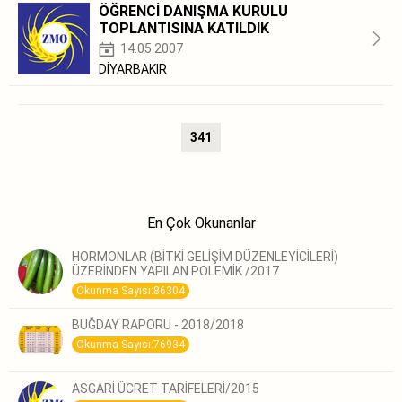
ÖĞRENCİ DANIŞMA KURULU
TOPLANTISINA KATILDIK
14.05.2007
DİYARBAKIR
341
En Çok Okunanlar
HORMONLAR (BİTKİ GELİŞİM DÜZENLEYİCİLERİ)
ÜZERİNDEN YAPILAN POLEMİK /2017
Okunma Sayısı:86304
BUĞDAY RAPORU - 2018/2018
Okunma Sayısı:76934
ASGARİ ÜCRET TARİFELERİ/2015