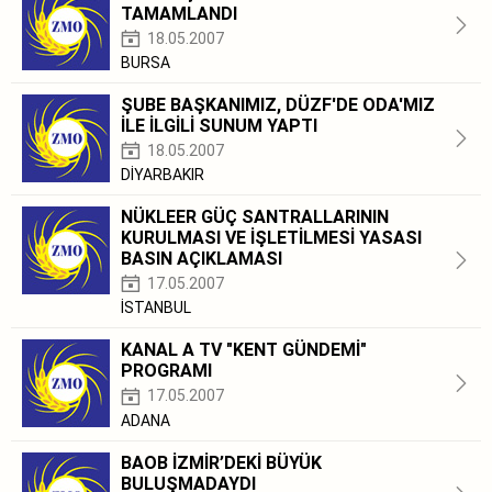
TAMAMLANDI
18.05.2007
BURSA
ŞUBE BAŞKANIMIZ, DÜZF'DE ODA'MIZ
İLE İLGİLİ SUNUM YAPTI
18.05.2007
DİYARBAKIR
NÜKLEER GÜÇ SANTRALLARININ
KURULMASI VE İŞLETİLMESİ YASASI
BASIN AÇIKLAMASI
17.05.2007
İSTANBUL
KANAL A TV "KENT GÜNDEMİ"
PROGRAMI
17.05.2007
ADANA
BAOB İZMİR’DEKİ BÜYÜK
BULUŞMADAYDI