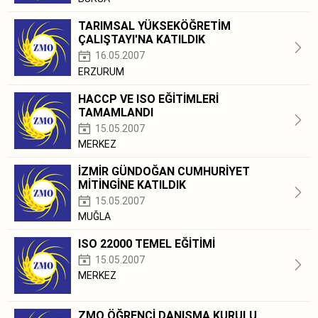
TARIMSAL YÜKSEKÖĞRETİM
ÇALIŞTAYI'NA KATILDIK
16.05.2007
ERZURUM
HACCP VE ISO EĞİTİMLERİ
TAMAMLANDI
15.05.2007
MERKEZ
İZMİR GÜNDOĞAN CUMHURİYET
MİTİNGİNE KATILDIK
15.05.2007
MUĞLA
ISO 22000 TEMEL EĞİTİMİ
15.05.2007
MERKEZ
ZMO ÖĞRENCİ DANIŞMA KURULU