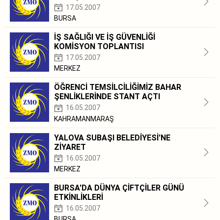
17.05.2007
BURSA
İŞ SAĞLIĞI VE İŞ GÜVENLİĞİ
KOMİSYON TOPLANTISI
17.05.2007
MERKEZ
ÖĞRENCİ TEMSİLCİLİĞİMİZ BAHAR
ŞENLİKLERİNDE STANT AÇTI
16.05.2007
KAHRAMANMARAŞ
YALOVA SUBAŞI BELEDİYESİ'NE
ZİYARET
16.05.2007
MERKEZ
BURSA'DA DÜNYA ÇİFTÇİLER GÜNÜ
ETKİNLİKLERİ
16.05.2007
BURSA