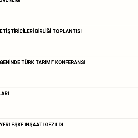
ÜVENLİĞİ
TİŞTİRİCİLERİ BİRLİĞİ TOPLANTISI
ÇGENİNDE TÜRK TARIMI” KONFERANSI
LARI
YERLEŞKE İNŞAATI GEZİLDİ