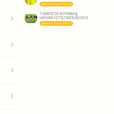
Okunma Sayısı:56142
TÜRKİYE‘DE BÜYÜKBAŞ
HAYVAN YETİŞTİRİCİLİĞİ/2015
Okunma Sayısı:53717