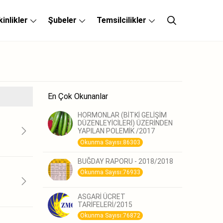
kinlikler
Şubeler
Temsilcilikler
En Çok Okunanlar
HORMONLAR (BİTKİ GELİŞİM
DÜZENLEYİCİLERİ) ÜZERİNDEN
YAPILAN POLEMİK /2017
Okunma Sayısı:86303
BUĞDAY RAPORU - 2018/2018
Okunma Sayısı:76933
ASGARİ ÜCRET
TARİFELERİ/2015
Okunma Sayısı:76872