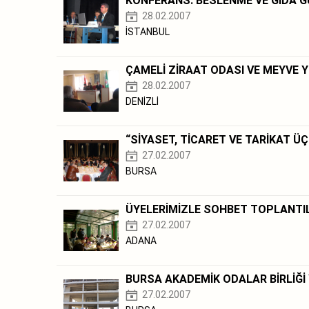
KONFERANS: BESLENME VE GIDA G
28.02.2007
İSTANBUL
ÇAMELİ ZİRAAT ODASI VE MEYVE YE
28.02.2007
DENİZLİ
“SİYASET, TİCARET VE TARİKAT Ü
27.02.2007
BURSA
ÜYELERİMİZLE SOHBET TOPLANTI
27.02.2007
ADANA
BURSA AKADEMİK ODALAR BİRLİĞİ 
27.02.2007