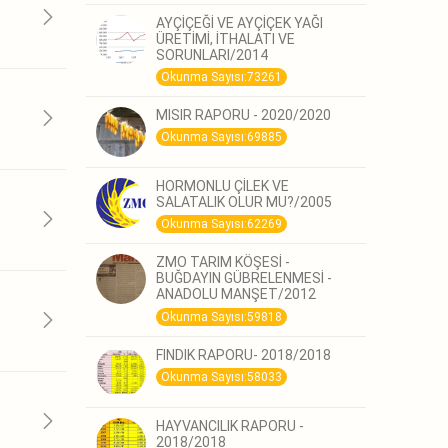
AYÇİÇEĞİ VE AYÇİÇEK YAĞI
ÜRETİMİ, İTHALATI VE
SORUNLARI/2014
Okunma Sayısı:73261
MISIR RAPORU - 2020/2020
Okunma Sayısı:69885
HORMONLU ÇİLEK VE
SALATALIK OLUR MU?/2005
Okunma Sayısı:62269
ZMO TARIM KÖŞESİ -
BUĞDAYIN GÜBRELENMESİ -
ANADOLU MANŞET/2012
Okunma Sayısı:59818
FINDIK RAPORU- 2018/2018
Okunma Sayısı:58033
HAYVANCILIK RAPORU -
2018/2018