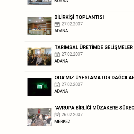
BURSA
BİLİRKİŞİ TOPLANTISI
27.02.2007
ADANA
TARIMSAL ÜRETİMDE GELİŞMELER
27.02.2007
ADANA
ODA'MIZ ÜYESİ AMATÖR DAĞCILAR
27.02.2007
ADANA
"AVRUPA BİRLİĞİ MÜZAKERE SÜREC
26.02.2007
MERKEZ