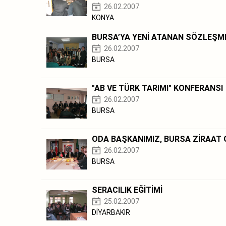
26.02.2007
KONYA
BURSA’YA YENİ ATANAN SÖZLEŞME
26.02.2007
BURSA
"AB VE TÜRK TARIMI" KONFERANSI
26.02.2007
BURSA
ODA BAŞKANIMIZ, BURSA ZİRAAT 
26.02.2007
BURSA
SERACILIK EĞİTİMİ
25.02.2007
DİYARBAKIR