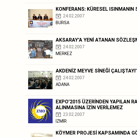
KONFERANS: KÜRESEL ISINMANIN 
24.02.2007
BURSA
AKSARAY'A YENİ ATANAN SÖZLEŞM
24.02.2007
MERKEZ
AKDENİZ MEYVE SİNEĞİ ÇALIŞTAYI'
24.02.2007
ADANA
EXPO’2015 ÜZERİNDEN YAPILAN RA
ALINMASINA İZİN VERİLEMEZ
23.02.2007
İZMİR
KÖYMER PROJESİ KAPSAMINDA GÖ