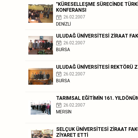
"KÜRESELLEŞME SÜRECİNDE TÜRKİY
KONFERANSI
26.02.2007
DENİZLİ
ULUDAĞ ÜNİVERSİTESİ ZİRAAT FAK
26.02.2007
BURSA
ULUDAĞ ÜNİVERSİTESİ REKTÖRÜ Zİ
26.02.2007
BURSA
TARIMSAL EĞİTİMİN 161. YILDÖNÜ
26.02.2007
MERSİN
SELÇUK ÜNİVERSİTESİ ZİRAAT FA
ZİYARET ETTİ