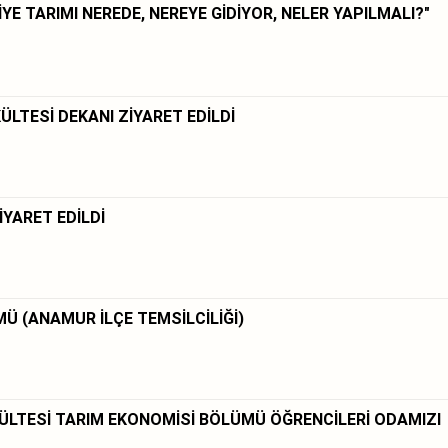
E TARIMI NEREDE, NEREYE GİDİYOR, NELER YAPILMALI?"
ÜLTESİ DEKANI ZİYARET EDİLDİ
YARET EDİLDİ
MÜ (ANAMUR İLÇE TEMSİLCİLİĞİ)
KÜLTESİ TARIM EKONOMİSİ BÖLÜMÜ ÖĞRENCİLERİ ODAMIZI