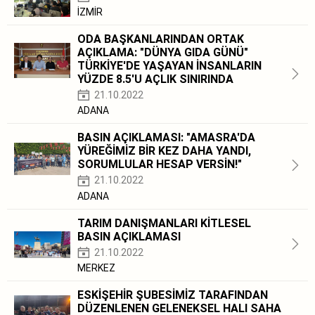
İZMİR
ODA BAŞKANLARINDAN ORTAK
AÇIKLAMA: "DÜNYA GIDA GÜNÜ"
TÜRKİYE'DE YAŞAYAN İNSANLARIN
YÜZDE 8.5'U AÇLIK SINIRINDA
21.10.2022
ADANA
BASIN AÇIKLAMASI: "AMASRA'DA
YÜREĞİMİZ BİR KEZ DAHA YANDI,
SORUMLULAR HESAP VERSİN!"
21.10.2022
ADANA
TARIM DANIŞMANLARI KİTLESEL
BASIN AÇIKLAMASI
21.10.2022
MERKEZ
ESKİŞEHİR ŞUBESİMİZ TARAFINDAN
DÜZENLENEN GELENEKSEL HALI SAHA