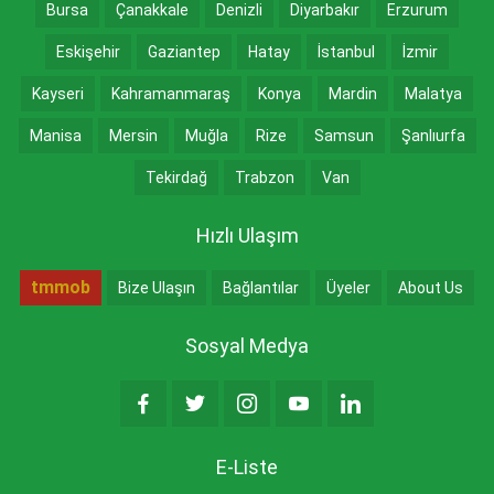
Bursa
Çanakkale
Denizli
Diyarbakır
Erzurum
Eskişehir
Gaziantep
Hatay
İstanbul
İzmir
Kayseri
Kahramanmaraş
Konya
Mardin
Malatya
Manisa
Mersin
Muğla
Rize
Samsun
Şanlıurfa
Tekirdağ
Trabzon
Van
Hızlı Ulaşım
tmmob
Bize Ulaşın
Bağlantılar
Üyeler
About Us
Sosyal Medya
E-Liste