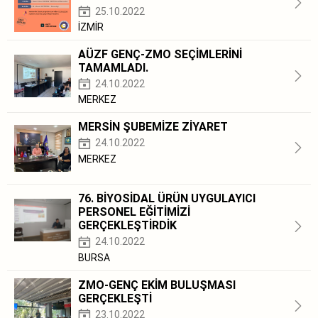
25.10.2022
İZMİR
AÜZF GENÇ-ZMO SEÇİMLERİNİ
TAMAMLADI.
24.10.2022
MERKEZ
MERSİN ŞUBEMİZE ZİYARET
24.10.2022
MERKEZ
76. BİYOSİDAL ÜRÜN UYGULAYICI
PERSONEL EĞİTİMİZİ
GERÇEKLEŞTİRDİK
24.10.2022
BURSA
ZMO-GENÇ EKİM BULUŞMASI
GERÇEKLEŞTİ
23.10.2022