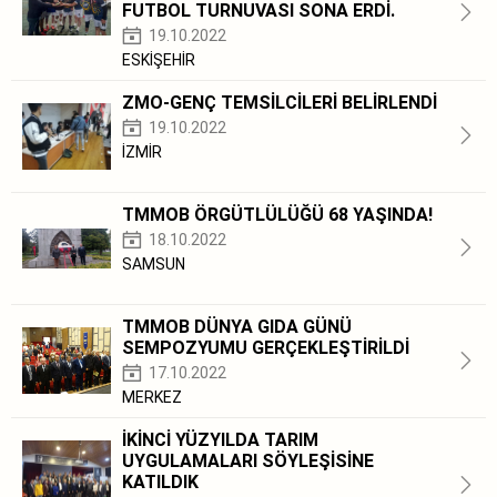
FUTBOL TURNUVASI SONA ERDİ.
19.10.2022
ESKİŞEHİR
ZMO-GENÇ TEMSİLCİLERİ BELİRLENDİ
19.10.2022
İZMİR
TMMOB ÖRGÜTLÜLÜĞÜ 68 YAŞINDA!
18.10.2022
SAMSUN
TMMOB DÜNYA GIDA GÜNÜ
SEMPOZYUMU GERÇEKLEŞTİRİLDİ
17.10.2022
MERKEZ
İKİNCİ YÜZYILDA TARIM
UYGULAMALARI SÖYLEŞİSİNE
KATILDIK