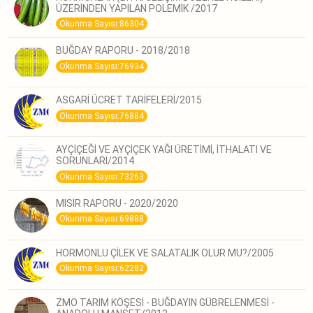
ÜZERİNDEN YAPILAN POLEMİK /2017
Okunma Sayısı:86304
BUĞDAY RAPORU - 2018/2018
Okunma Sayısı:76934
ASGARİ ÜCRET TARİFELERİ/2015
Okunma Sayısı:76884
AYÇİÇEĞİ VE AYÇİÇEK YAĞI ÜRETİMİ, İTHALATI VE
SORUNLARI/2014
Okunma Sayısı:73263
MISIR RAPORU - 2020/2020
Okunma Sayısı:69888
HORMONLU ÇİLEK VE SALATALIK OLUR MU?/2005
Okunma Sayısı:62282
ZMO TARIM KÖŞESİ - BUĞDAYIN GÜBRELENMESİ -