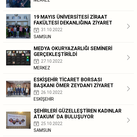
19 MAYIS ÜNİVERSİTESİ ZİRAAT
FAKÜLTESİ DEKANLIĞINA ZİYARET
31.10.2022
SAMSUN
MEDYA OKURYAZARLIĞI SEMİNERİ
GERÇEKLEŞTİRİLDİ
27.10.2022
MERKEZ
ESKİŞEHİR TİCARET BORSASI
BAŞKANI ÖMER ZEYDAN'I ZİYARET
26.10.2022
ESKİŞEHİR
ŞEHİRLERİ GÜZELLEŞTİREN KADINLAR
ATAKUM` DA BULUŞUYOR
25.10.2022
SAMSUN