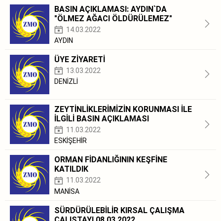
BASIN AÇIKLAMASI: AYDIN`DA
"ÖLMEZ AĞACI ÖLDÜRÜLEMEZ"
14.03.2022
AYDIN
ÜYE ZİYARETİ
13.03.2022
DENİZLİ
ZEYTİNLİKLERİMİZİN KORUNMASI İLE
İLGİLİ BASIN AÇIKLAMASI
11.03.2022
ESKİŞEHİR
ORMAN FİDANLIĞININ KEŞFİNE
KATILDIK
11.03.2022
MANİSA
SÜRDÜRÜLEBİLİR KIRSAL ÇALIŞMA
ÇALIŞTAYI 08.03.2022