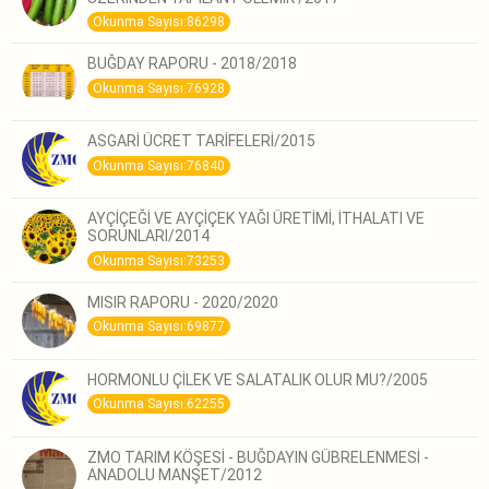
Okunma Sayısı:86298
BUĞDAY RAPORU - 2018/2018
Okunma Sayısı:76928
ASGARİ ÜCRET TARİFELERİ/2015
Okunma Sayısı:76840
AYÇİÇEĞİ VE AYÇİÇEK YAĞI ÜRETİMİ, İTHALATI VE
SORUNLARI/2014
Okunma Sayısı:73253
MISIR RAPORU - 2020/2020
Okunma Sayısı:69877
HORMONLU ÇİLEK VE SALATALIK OLUR MU?/2005
Okunma Sayısı:62255
ZMO TARIM KÖŞESİ - BUĞDAYIN GÜBRELENMESİ -
ANADOLU MANŞET/2012