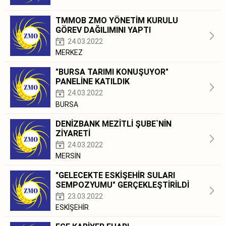
TMMOB ZMO YÖNETİM KURULU
GÖREV DAĞILIMINI YAPTI
24.03.2022
MERKEZ
"BURSA TARIMI KONUŞUYOR"
PANELİNE KATILDIK
24.03.2022
BURSA
DENİZBANK MEZİTLİ ŞUBE`NİN
ZİYARETİ
24.03.2022
MERSİN
"GELECEKTE ESKİŞEHİR SULARI
SEMPOZYUMU" GERÇEKLEŞTİRİLDİ
23.03.2022
ESKİŞEHİR