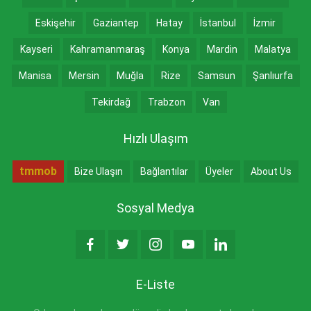
Eskişehir
Gaziantep
Hatay
İstanbul
İzmir
Kayseri
Kahramanmaraş
Konya
Mardin
Malatya
Manisa
Mersin
Muğla
Rize
Samsun
Şanlıurfa
Tekirdağ
Trabzon
Van
Hızlı Ulaşım
tmmob
Bize Ulaşın
Bağlantılar
Üyeler
About Us
Sosyal Medya
E-Liste