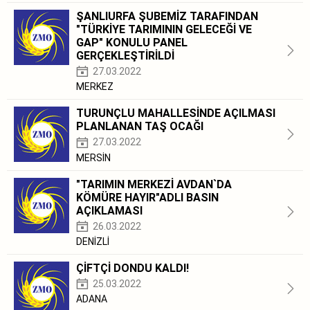
ŞANLIURFA ŞUBEMİZ TARAFINDAN
"TÜRKİYE TARIMININ GELECEĞİ VE
GAP" KONULU PANEL
GERÇEKLEŞTİRİLDİ
27.03.2022
MERKEZ
TURUNÇLU MAHALLESİNDE AÇILMASI
PLANLANAN TAŞ OCAĞI
27.03.2022
MERSİN
"TARIMIN MERKEZİ AVDAN`DA
KÖMÜRE HAYIR"ADLI BASIN
AÇIKLAMASI
26.03.2022
DENİZLİ
ÇİFTÇİ DONDU KALDI!
25.03.2022
ADANA