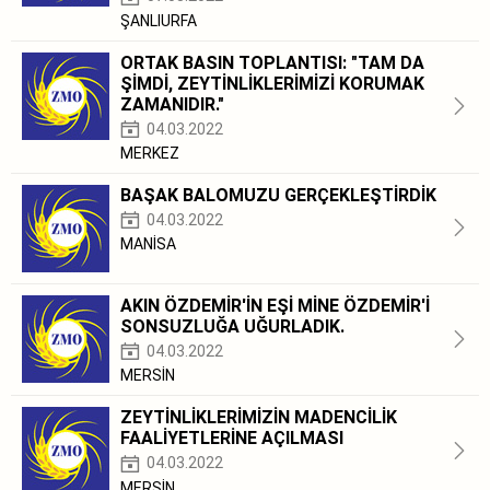
ŞANLIURFA
ORTAK BASIN TOPLANTISI: "TAM DA
ŞİMDİ, ZEYTİNLİKLERİMİZİ KORUMAK
ZAMANIDIR."
04.03.2022
MERKEZ
BAŞAK BALOMUZU GERÇEKLEŞTİRDİK
04.03.2022
MANİSA
AKIN ÖZDEMİR'İN EŞİ MİNE ÖZDEMİR'İ
SONSUZLUĞA UĞURLADIK.
04.03.2022
MERSİN
ZEYTİNLİKLERİMİZİN MADENCİLİK
FAALİYETLERİNE AÇILMASI
04.03.2022
MERSİN