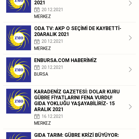
2021
20.12.2021
MERKEZ
ODA TV: AKP O SEÇİMİ DE KAYBETTİ-
20ARALIK 2021
20.12.2021
MERKEZ
ENBURSA.COM HABERİMİZ
20.12.2021
BURSA
KARADENİZ GAZETESİ: DOLAR KURU
GÜBRE FİYATLARINI FENA VURDU!
GIDA YOKLUĞU YAŞAYABİLİRİZ- 15
ARALIK 2021
16.12.2021
MERKEZ
GIDA TARIM: GÜBRE KRİZİ BÜYÜYOR: