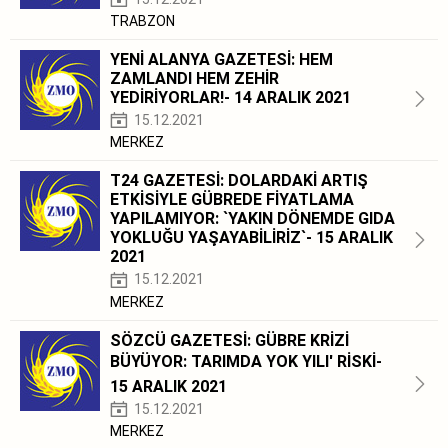
TRABZON
YENİ ALANYA GAZETESİ: HEM
ZAMLANDI HEM ZEHİR
YEDİRİYORLAR!- 14 ARALIK 2021
15.12.2021
MERKEZ
T24 GAZETESİ: DOLARDAKİ ARTIŞ
ETKİSİYLE GÜBREDE FİYATLAMA
YAPILAMIYOR: `YAKIN DÖNEMDE GIDA
YOKLUĞU YAŞAYABİLİRİZ`- 15 ARALIK
2021
15.12.2021
MERKEZ
SÖZCÜ GAZETESİ: GÜBRE KRİZİ
BÜYÜYOR: TARIMDA YOK YILI' RİSKİ-
15 ARALIK 2021
15.12.2021
MERKEZ