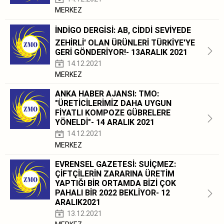
MERKEZ
İNDİGO DERGİSİ: AB, CİDDİ SEVİYEDE
ZEHİRLİ' OLAN ÜRÜNLERİ TÜRKİYE'YE
GERİ GÖNDERİYOR!- 13ARALIK 2021
14.12.2021
MERKEZ
ANKA HABER AJANSI: TMO:
"ÜRETİCİLERİMİZ DAHA UYGUN
FİYATLI KOMPOZE GÜBRELERE
YÖNELDİ"- 14 ARALIK 2021
14.12.2021
MERKEZ
EVRENSEL GAZETESİ: SUİÇMEZ:
ÇİFTÇİLERİN ZARARINA ÜRETİM
YAPTIĞI BİR ORTAMDA BİZİ ÇOK
PAHALI BİR 2022 BEKLİYOR- 12
ARALIK2021
13.12.2021