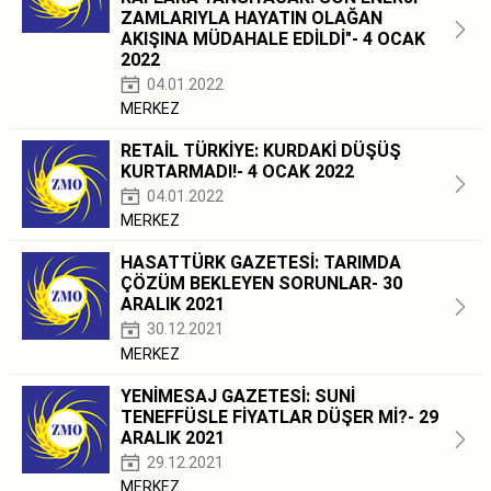
ZAMLARIYLA HAYATIN OLAĞAN
AKIŞINA MÜDAHALE EDİLDİ"- 4 OCAK
2022
04.01.2022
MERKEZ
RETAİL TÜRKİYE: KURDAKİ DÜŞÜŞ
KURTARMADI!- 4 OCAK 2022
04.01.2022
MERKEZ
HASATTÜRK GAZETESİ: TARIMDA
ÇÖZÜM BEKLEYEN SORUNLAR- 30
ARALIK 2021
30.12.2021
MERKEZ
YENİMESAJ GAZETESİ: SUNİ
TENEFFÜSLE FİYATLAR DÜŞER Mİ?- 29
ARALIK 2021
29.12.2021
MERKEZ