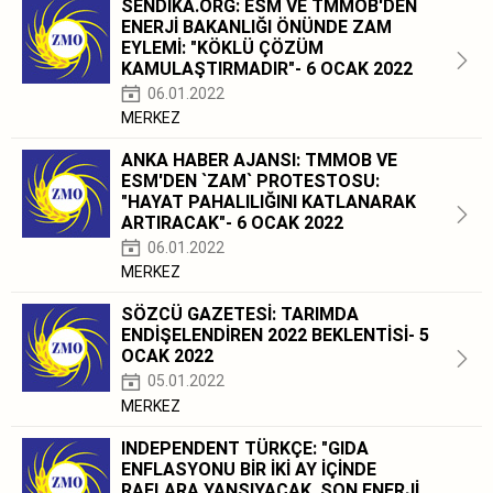
SENDİKA.ORG: ESM VE TMMOB'DEN
ENERJİ BAKANLIĞI ÖNÜNDE ZAM
EYLEMİ: "KÖKLÜ ÇÖZÜM
KAMULAŞTIRMADIR"- 6 OCAK 2022
06.01.2022
MERKEZ
ANKA HABER AJANSI: TMMOB VE
ESM'DEN `ZAM` PROTESTOSU:
"HAYAT PAHALILIĞINI KATLANARAK
ARTIRACAK"- 6 OCAK 2022
06.01.2022
MERKEZ
SÖZCÜ GAZETESİ: TARIMDA
ENDİŞELENDİREN 2022 BEKLENTİSİ- 5
OCAK 2022
05.01.2022
MERKEZ
INDEPENDENT TÜRKÇE: "GIDA
ENFLASYONU BİR İKİ AY İÇİNDE
RAFLARA YANSIYACAK. SON ENERJİ