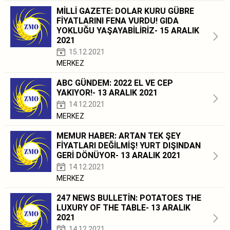
MİLLİ GAZETE: DOLAR KURU GÜBRE
FİYATLARINI FENA VURDU! GIDA
YOKLUĞU YAŞAYABİLİRİZ- 15 ARALIK
2021
15.12.2021
MERKEZ
ABC GÜNDEM: 2022 EL VE CEP
YAKIYOR!- 13 ARALIK 2021
14.12.2021
MERKEZ
MEMUR HABER: ARTAN TEK ŞEY
FİYATLARI DEĞİLMİŞ! YURT DIŞINDAN
GERİ DÖNÜYOR- 13 ARALIK 2021
14.12.2021
MERKEZ
247 NEWS BULLETİN: POTATOES THE
LUXURY OF THE TABLE- 13 ARALIK
2021
14.12.2021