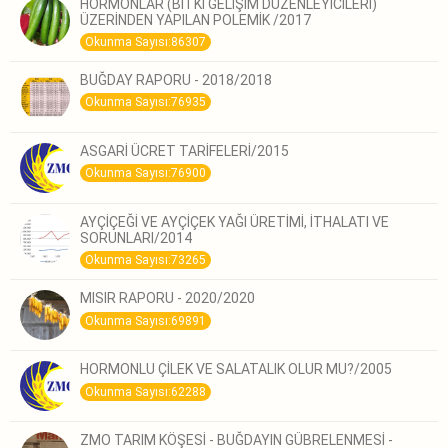
HORMONLAR (BİTKİ GELİŞİM DÜZENLEYİCİLERİ)
ÜZERİNDEN YAPILAN POLEMİK /2017
Okunma Sayısı:86307
BUĞDAY RAPORU - 2018/2018
Okunma Sayısı:76935
ASGARİ ÜCRET TARİFELERİ/2015
Okunma Sayısı:76900
AYÇİÇEĞİ VE AYÇİÇEK YAĞI ÜRETİMİ, İTHALATI VE
SORUNLARI/2014
Okunma Sayısı:73265
MISIR RAPORU - 2020/2020
Okunma Sayısı:69891
HORMONLU ÇİLEK VE SALATALIK OLUR MU?/2005
Okunma Sayısı:62288
ZMO TARIM KÖŞESİ - BUĞDAYIN GÜBRELENMESİ -