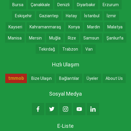
Bursa
Çanakkale
Denizli
Diyarbakır
Erzurum
Eskişehir
Gaziantep
Hatay
İstanbul
İzmir
Kayseri
Kahramanmaraş
Konya
Mardin
Malatya
Manisa
Mersin
Muğla
Rize
Samsun
Şanlıurfa
Tekirdağ
Trabzon
Van
Hızlı Ulaşım
tmmob
Bize Ulaşın
Bağlantılar
Üyeler
About Us
Sosyal Medya
E-Liste