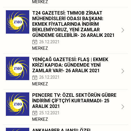
MERKEZ
T24 GAZETESİ: TMMOB ZİRAAT
MÜHENDİSLERİ ODASI BAŞKANI:
EKMEK FİYATLARINDA İNDİRİM
BEKLEMİYORUZ, YENİ ZAMLAR
GÜNDEME GELEBİLİR- 26 ARALIK 2021
26.12.2021
MERKEZ
YENİÇAĞ GAZETESİ: FLAŞ | EKMEK
KRİZİ KAPIDA: GÜNDEMDE YENİ
ZAMLAR VAR!- 26 ARALIK 2021
26.12.2021
MERKEZ
PENCERE TV: ÖZEL SEKTÖRÜN GÜBRE
İNDİRİMİ ÇİFTÇİYİ KURTARMADI- 25
ARALIK 2021
25.12.2021
MERKEZ
ANKAHABER AJANSI: ÖZEL