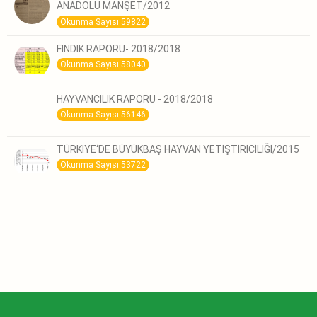
ANADOLU MANŞET/2012
Okunma Sayısı:59822
FINDIK RAPORU- 2018/2018
Okunma Sayısı:58040
HAYVANCILIK RAPORU - 2018/2018
Okunma Sayısı:56146
TÜRKİYE‘DE BÜYÜKBAŞ HAYVAN YETİŞTİRİCİLİĞİ/2015
Okunma Sayısı:53722