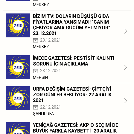
MERKEZ
BİZİM TV: DOLARIN DÜŞÜŞÜ GIDA
FİYATLARINA YANSIMADI! "CANIM
ÇEKİYOR AMA GÜCÜM YETMİYOR"
23.12.2021
23.12.2021
MERKEZ
İMECE GAZETESİ: PESTİSİT KALINTI
SORUNU İÇİN AÇIKLAMA
23.12.2021
MERSİN
URFA DEĞİŞİM GAZETESİ: ÇİFTÇİYİ
ZOR GÜNLER BEKLİYOR- 22 ARALIK
2021
22.12.2021
ŞANLIURFA
YENİÇAĞ GAZETESİ: AKP O SEÇİMİ DE
BÜYÜK FARKLA KAYBETTİ- 20 ARALIK