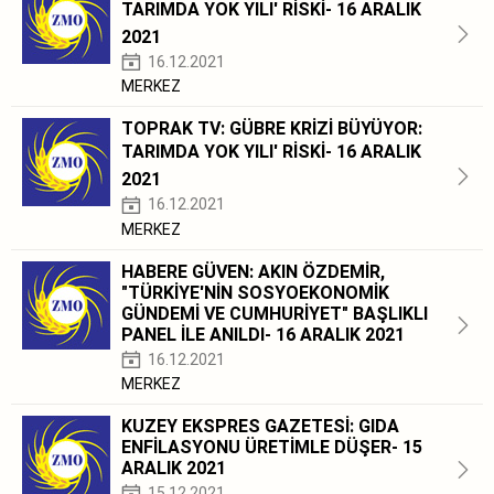
TARIMDA YOK YILI' RİSKİ- 16 ARALIK
2021
16.12.2021
MERKEZ
TOPRAK TV: GÜBRE KRİZİ BÜYÜYOR:
TARIMDA YOK YILI' RİSKİ- 16 ARALIK
2021
16.12.2021
MERKEZ
HABERE GÜVEN: AKIN ÖZDEMİR,
"TÜRKİYE'NİN SOSYOEKONOMİK
GÜNDEMİ VE CUMHURİYET" BAŞLIKLI
PANEL İLE ANILDI- 16 ARALIK 2021
16.12.2021
MERKEZ
KUZEY EKSPRES GAZETESİ: GIDA
ENFİLASYONU ÜRETİMLE DÜŞER- 15
ARALIK 2021
15.12.2021