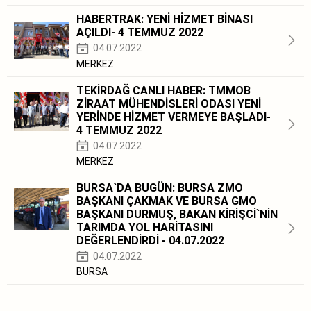
HABERTRAK: YENİ HİZMET BİNASI
AÇILDI- 4 TEMMUZ 2022
04.07.2022
MERKEZ
TEKİRDAĞ CANLI HABER: TMMOB
ZİRAAT MÜHENDİSLERİ ODASI YENİ
YERİNDE HİZMET VERMEYE BAŞLADI-
4 TEMMUZ 2022
04.07.2022
MERKEZ
BURSA`DA BUGÜN: BURSA ZMO
BAŞKANI ÇAKMAK VE BURSA GMO
BAŞKANI DURMUŞ, BAKAN KİRİŞCİ`NİN
TARIMDA YOL HARİTASINI
DEĞERLENDİRDİ - 04.07.2022
04.07.2022
BURSA