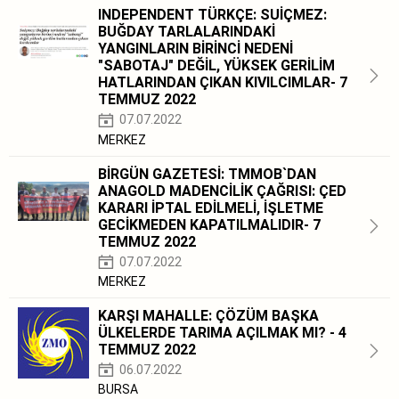
INDEPENDENT TÜRKÇE: SUİÇMEZ:
BUĞDAY TARLALARINDAKİ
YANGINLARIN BİRİNCİ NEDENİ
"SABOTAJ" DEĞİL, YÜKSEK GERİLİM
HATLARINDAN ÇIKAN KIVILCIMLAR- 7
TEMMUZ 2022
07.07.2022
MERKEZ
BİRGÜN GAZETESİ: TMMOB`DAN
ANAGOLD MADENCİLİK ÇAĞRISI: ÇED
KARARI İPTAL EDİLMELİ, İŞLETME
GECİKMEDEN KAPATILMALIDIR- 7
TEMMUZ 2022
07.07.2022
MERKEZ
KARŞI MAHALLE: ÇÖZÜM BAŞKA
ÜLKELERDE TARIMA AÇILMAK MI? - 4
TEMMUZ 2022
06.07.2022
BURSA