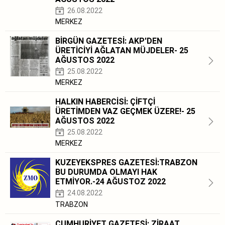
26.08.2022
MERKEZ
BİRGÜN GAZETESİ: AKP'DEN
ÜRETİCİYİ AĞLATAN MÜJDELER- 25
AĞUSTOS 2022
25.08.2022
MERKEZ
HALKIN HABERCİSİ: ÇİFTÇİ
ÜRETİMDEN VAZ GEÇMEK ÜZERE!- 25
AĞUSTOS 2022
25.08.2022
MERKEZ
KUZEYEKSPRES GAZETESİ:TRABZON
BU DURUMDA OLMAYI HAK
ETMİYOR.-24 AĞUSTOZ 2022
24.08.2022
TRABZON
CUMHURİYET GAZETESİ: ZİRAAT