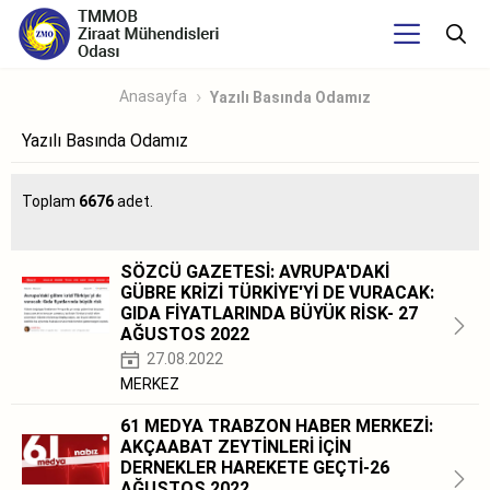
Anasayfa
Yazılı Basında Odamız
Yazılı Basında Odamız
Toplam
6676
adet.
SÖZCÜ GAZETESİ: AVRUPA'DAKİ
GÜBRE KRİZİ TÜRKİYE'Yİ DE VURACAK:
GIDA FİYATLARINDA BÜYÜK RİSK- 27
AĞUSTOS 2022
27.08.2022
MERKEZ
61 MEDYA TRABZON HABER MERKEZİ:
AKÇAABAT ZEYTİNLERİ İÇİN
DERNEKLER HAREKETE GEÇTİ-26
AĞUSTOS 2022