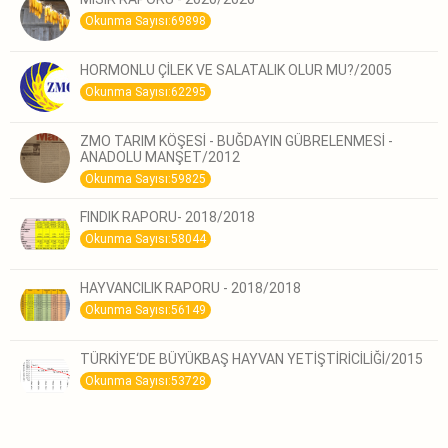
Okunma Sayısı:69898
HORMONLU ÇİLEK VE SALATALIK OLUR MU?/2005
Okunma Sayısı:62295
ZMO TARIM KÖŞESİ - BUĞDAYIN GÜBRELENMESİ -
ANADOLU MANŞET/2012
Okunma Sayısı:59825
FINDIK RAPORU- 2018/2018
Okunma Sayısı:58044
HAYVANCILIK RAPORU - 2018/2018
Okunma Sayısı:56149
TÜRKİYE‘DE BÜYÜKBAŞ HAYVAN YETİŞTİRİCİLİĞİ/2015
Okunma Sayısı:53728