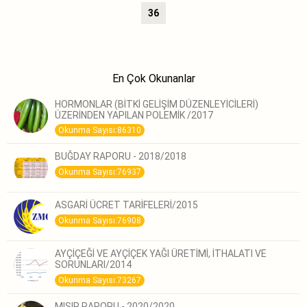
36
En Çok Okunanlar
HORMONLAR (BİTKİ GELİŞİM DÜZENLEYİCİLERİ)
ÜZERİNDEN YAPILAN POLEMİK /2017
Okunma Sayısı:86310
BUĞDAY RAPORU - 2018/2018
Okunma Sayısı:76937
ASGARİ ÜCRET TARİFELERİ/2015
Okunma Sayısı:76908
AYÇİÇEĞİ VE AYÇİÇEK YAĞI ÜRETİMİ, İTHALATI VE
SORUNLARI/2014
Okunma Sayısı:73267
MISIR RAPORU - 2020/2020