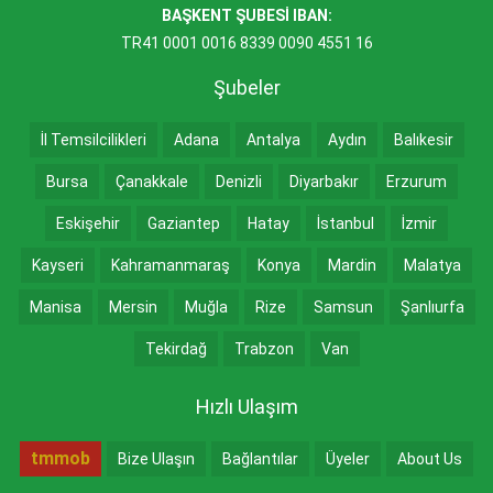
BAŞKENT ŞUBESİ IBAN:
TR41 0001 0016 8339 0090 4551 16
Şubeler
İl Temsilcilikleri
Adana
Antalya
Aydın
Balıkesir
Bursa
Çanakkale
Denizli
Diyarbakır
Erzurum
Eskişehir
Gaziantep
Hatay
İstanbul
İzmir
Kayseri
Kahramanmaraş
Konya
Mardin
Malatya
Manisa
Mersin
Muğla
Rize
Samsun
Şanlıurfa
Tekirdağ
Trabzon
Van
Hızlı Ulaşım
tmmob
Bize Ulaşın
Bağlantılar
Üyeler
About Us