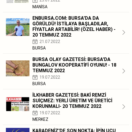
23.07.2022
MANİSA
ENBURSA.COM: BURSA'DA DA
GÖRÜLDÜ! İSTİLAYA BAŞLADILAR,
FİYATLAR ARTABİLİR! (ÖZEL HABER) -
20 TEMMUZ 2022
21.07.2022
BURSA
BURSA OLAY GAZETESİ: BURSA'DA
BUNGALOV KOOPERATİFİ OYUNU! - 18
TEMMUZ 2022
19.07.2022
BURSA
İLKHABER GAZETESİ: BAKİ REMZİ
SUİÇMEZ: YERLİ ÜRETİM VE ÜRETİCİ
KORUNMALI- 20 TEMMUZ 2022
19.07.2022
MERKEZ
KARADENİZ'DE SON NOKTA: İPİN UCU