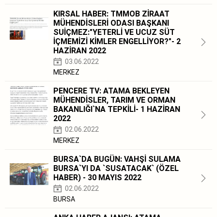
KIRSAL HABER: TMMOB ZİRAAT
MÜHENDİSLERİ ODASI BAŞKANI
SUİÇMEZ:"YETERLİ VE UCUZ SÜT
İÇMEMİZİ KİMLER ENGELLİYOR?"- 2
HAZİRAN 2022
03.06.2022
MERKEZ
PENCERE TV: ATAMA BEKLEYEN
MÜHENDİSLER, TARIM VE ORMAN
BAKANLIĞI`NA TEPKİLİ- 1 HAZİRAN
2022
02.06.2022
MERKEZ
BURSA`DA BUGÜN: VAHŞİ SULAMA
BURSA`YI DA `SUSATACAK` (ÖZEL
HABER) - 30 MAYIS 2022
02.06.2022
BURSA