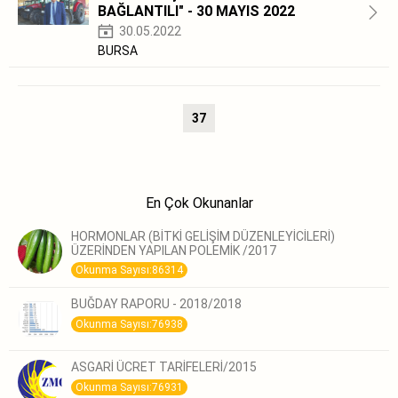
BAĞLANTILI" - 30 MAYIS 2022
30.05.2022
BURSA
37
En Çok Okunanlar
HORMONLAR (BİTKİ GELİŞİM DÜZENLEYİCİLERİ)
ÜZERİNDEN YAPILAN POLEMİK /2017
Okunma Sayısı:86314
BUĞDAY RAPORU - 2018/2018
Okunma Sayısı:76938
ASGARİ ÜCRET TARİFELERİ/2015
Okunma Sayısı:76931