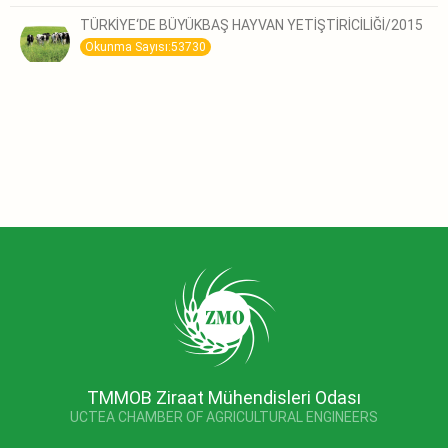
TÜRKİYE‘DE BÜYÜKBAŞ HAYVAN YETİŞTİRİCİLİĞİ/2015
Okunma Sayısı:53730
TMMOB Ziraat Mühendisleri Odası
UCTEA CHAMBER OF AGRICULTURAL ENGINEERS