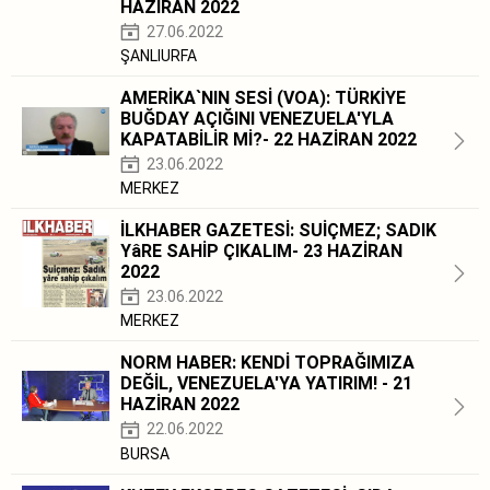
HAZİRAN 2022
27.06.2022
ŞANLIURFA
AMERİKA`NIN SESİ (VOA): TÜRKİYE
BUĞDAY AÇIĞINI VENEZUELA'YLA
KAPATABİLİR Mİ?- 22 HAZİRAN 2022
23.06.2022
MERKEZ
İLKHABER GAZETESİ: SUİÇMEZ; SADIK
YâRE SAHİP ÇIKALIM- 23 HAZİRAN
2022
23.06.2022
MERKEZ
NORM HABER: KENDİ TOPRAĞIMIZA
DEĞİL, VENEZUELA'YA YATIRIM! - 21
HAZİRAN 2022
22.06.2022
BURSA