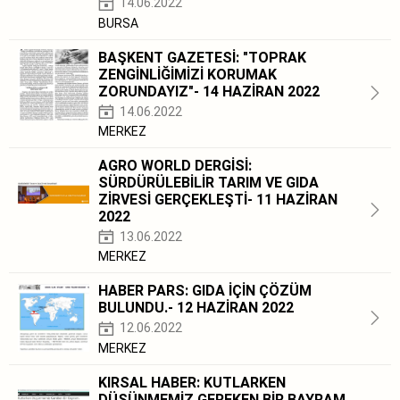
14.06.2022
BURSA
BAŞKENT GAZETESİ: "TOPRAK
ZENGİNLİĞİMİZİ KORUMAK
ZORUNDAYIZ"- 14 HAZİRAN 2022
14.06.2022
MERKEZ
AGRO WORLD DERGİSİ:
SÜRDÜRÜLEBİLİR TARIM VE GIDA
ZİRVESİ GERÇEKLEŞTİ- 11 HAZİRAN
2022
13.06.2022
MERKEZ
HABER PARS: GIDA İÇİN ÇÖZÜM
BULUNDU.- 12 HAZİRAN 2022
12.06.2022
MERKEZ
KIRSAL HABER: KUTLARKEN
DÜŞÜNMEMİZ GEREKEN BİR BAYRAM,