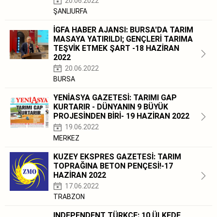
20.06.2022
ŞANLIURFA
İGFA HABER AJANSI: BURSA'DA TARIM
MASAYA YATIRILDI; GENÇLERİ TARIMA
TEŞVİK ETMEK ŞART -18 HAZİRAN
2022
20.06.2022
BURSA
YENİASYA GAZETESİ: TARIMI GAP
KURTARIR - DÜNYANIN 9 BÜYÜK
PROJESİNDEN BİRİ- 19 HAZİRAN 2022
19.06.2022
MERKEZ
KUZEY EKSPRES GAZETESİ: TARIM
TOPRAĞINA BETON PENÇESİ!-17
HAZİRAN 2022
17.06.2022
TRABZON
INDEPENDENT TÜRKÇE: 10 ÜLKEDE