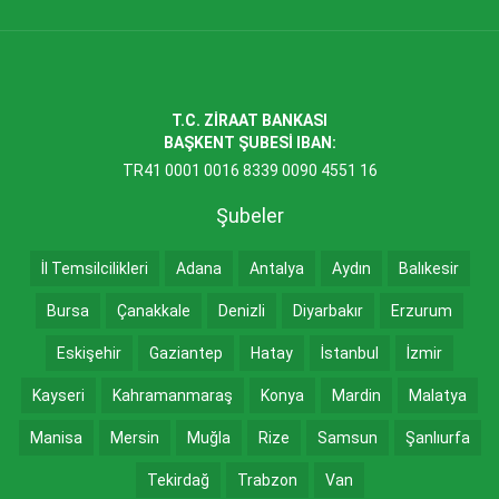
T.C. ZİRAAT BANKASI
BAŞKENT ŞUBESİ IBAN:
TR41 0001 0016 8339 0090 4551 16
Şubeler
İl Temsilcilikleri
Adana
Antalya
Aydın
Balıkesir
Bursa
Çanakkale
Denizli
Diyarbakır
Erzurum
Eskişehir
Gaziantep
Hatay
İstanbul
İzmir
Kayseri
Kahramanmaraş
Konya
Mardin
Malatya
Manisa
Mersin
Muğla
Rize
Samsun
Şanlıurfa
Tekirdağ
Trabzon
Van