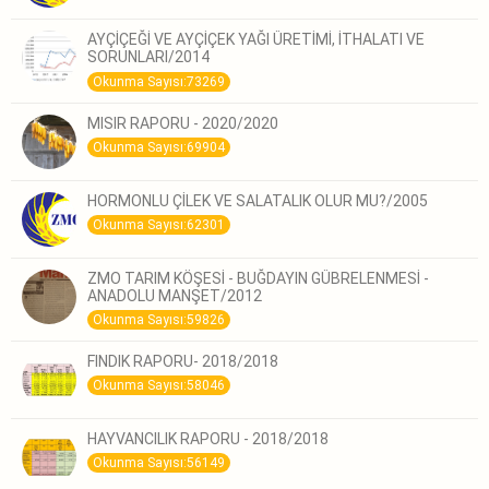
AYÇİÇEĞİ VE AYÇİÇEK YAĞI ÜRETİMİ, İTHALATI VE
SORUNLARI/2014
Okunma Sayısı:73269
MISIR RAPORU - 2020/2020
Okunma Sayısı:69904
HORMONLU ÇİLEK VE SALATALIK OLUR MU?/2005
Okunma Sayısı:62301
ZMO TARIM KÖŞESİ - BUĞDAYIN GÜBRELENMESİ -
ANADOLU MANŞET/2012
Okunma Sayısı:59826
FINDIK RAPORU- 2018/2018
Okunma Sayısı:58046
HAYVANCILIK RAPORU - 2018/2018
Okunma Sayısı:56149