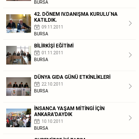
BURSA
42. DÖNEM IV.DANIŞMA KURULU`NA
KATILDIK.
09.11.2011
BURSA
BİLİRKİŞİ EĞİTİMİ
01.11.2011
BURSA
DÜNYA GIDA GÜNÜ ETKİNLİKLERİ
22.10.2011
BURSA
İNSANCA YAŞAM MİTİNGİ İÇİN
ANKARA’DAYDIK
10.10.2011
BURSA