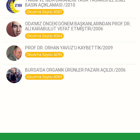
TARIM VE GIDA BAKANLIĞI YASA TASARISI İLE İLGİLİ
BASIN AÇIKLAMASI /2010
Okunma Sayısı:4387
ODA'MIZ ÖNCEKİ DÖNEM BAŞKANLARINDAN PROF. DR.
ALİ KARABULUT VEFAT ETMİŞTİR/2006
Okunma Sayısı:4364
PROF. DR. ORHAN YAVUZ'U KAYBETTİK/2009
Okunma Sayısı:4295
BURSA'DA ORGANİK ÜRÜNLER PAZARI AÇILDI./2006
Okunma Sayısı:4089