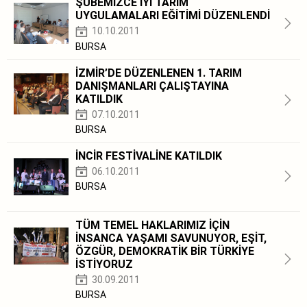
ŞUBEMİZCE İYİ TARIM
UYGULAMALARI EĞİTİMİ DÜZENLENDİ
10.10.2011
BURSA
İZMİR’DE DÜZENLENEN 1. TARIM
DANIŞMANLARI ÇALIŞTAYINA
KATILDIK
07.10.2011
BURSA
İNCİR FESTİVALİNE KATILDIK
06.10.2011
BURSA
TÜM TEMEL HAKLARIMIZ İÇİN
İNSANCA YAŞAMI SAVUNUYOR, EŞİT,
ÖZGÜR, DEMOKRATİK BİR TÜRKİYE
İSTİYORUZ
30.09.2011
BURSA