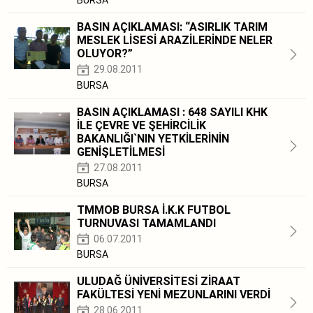
BURSA
BASIN AÇIKLAMASI: “ASIRLIK TARIM
MESLEK LİSESİ ARAZİLERİNDE NELER
OLUYOR?”
29.08.2011
BURSA
BASIN AÇIKLAMASI : 648 SAYILI KHK
İLE ÇEVRE VE ŞEHİRCİLİK
BAKANLIĞI`NIN YETKİLERİNİN
GENİŞLETİLMESİ
27.08.2011
BURSA
TMMOB BURSA İ.K.K FUTBOL
TURNUVASI TAMAMLANDI
06.07.2011
BURSA
ULUDAĞ ÜNİVERSİTESİ ZİRAAT
FAKÜLTESİ YENİ MEZUNLARINI VERDİ
28.06.2011