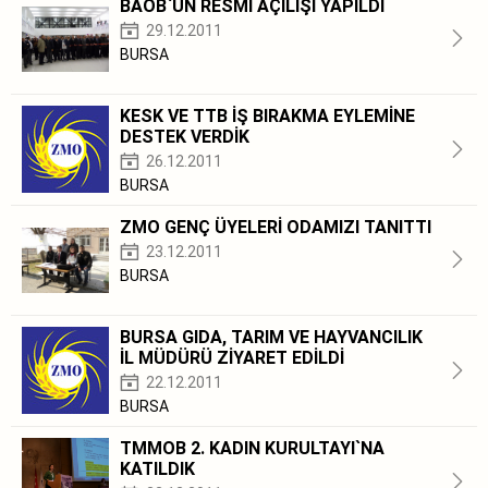
BAOB`UN RESMİ AÇILIŞI YAPILDI
29.12.2011
BURSA
KESK VE TTB İŞ BIRAKMA EYLEMİNE
DESTEK VERDİK
26.12.2011
BURSA
ZMO GENÇ ÜYELERİ ODAMIZI TANITTI
23.12.2011
BURSA
BURSA GIDA, TARIM VE HAYVANCILIK
İL MÜDÜRÜ ZİYARET EDİLDİ
22.12.2011
BURSA
TMMOB 2. KADIN KURULTAYI`NA
KATILDIK