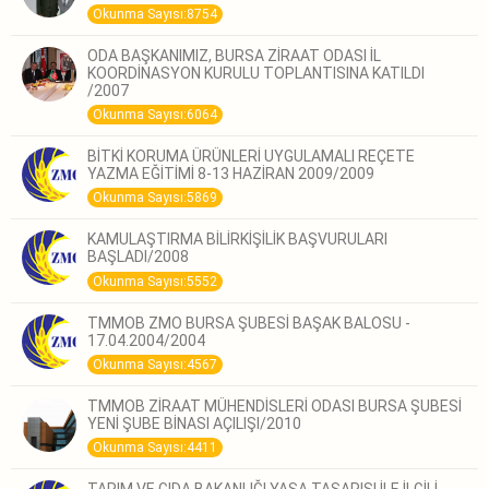
Okunma Sayısı:8754
ODA BAŞKANIMIZ, BURSA ZİRAAT ODASI İL
KOORDİNASYON KURULU TOPLANTISINA KATILDI
/2007
Okunma Sayısı:6064
BİTKİ KORUMA ÜRÜNLERİ UYGULAMALI REÇETE
YAZMA EĞİTİMİ 8-13 HAZİRAN 2009/2009
Okunma Sayısı:5869
KAMULAŞTIRMA BİLİRKİŞİLİK BAŞVURULARI
BAŞLADI/2008
Okunma Sayısı:5552
TMMOB ZMO BURSA ŞUBESİ BAŞAK BALOSU -
17.04.2004/2004
Okunma Sayısı:4567
TMMOB ZİRAAT MÜHENDİSLERİ ODASI BURSA ŞUBESİ
YENİ ŞUBE BİNASI AÇILIŞI/2010
Okunma Sayısı:4411