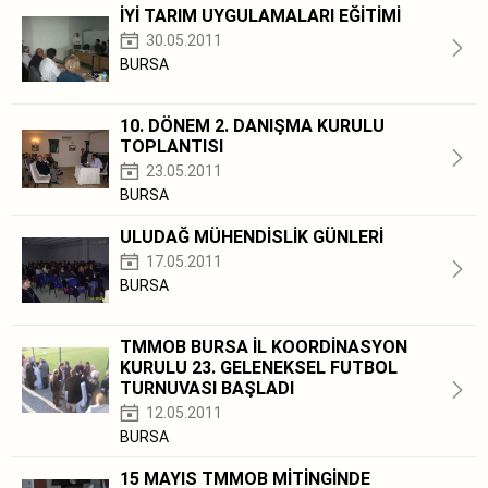
İYİ TARIM UYGULAMALARI EĞİTİMİ
30.05.2011
BURSA
10. DÖNEM 2. DANIŞMA KURULU
TOPLANTISI
23.05.2011
BURSA
ULUDAĞ MÜHENDİSLİK GÜNLERİ
17.05.2011
BURSA
TMMOB BURSA İL KOORDİNASYON
KURULU 23. GELENEKSEL FUTBOL
TURNUVASI BAŞLADI
12.05.2011
BURSA
15 MAYIS TMMOB MİTİNGİNDE