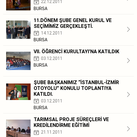
22.12.2011
BURSA
11.DÖNEM ŞUBE GENEL KURUL VE
SEÇİMİMİZ GERÇEKLEŞTİ.
14.12.2011
BURSA
VII. ÖĞRENCİ KURULTAYI’NA KATILDIK
03.12.2011
BURSA
ŞUBE BAŞKANIMIZ “İSTANBUL-İZMİR
OTOYOLU” KONULU TOPLANTIYA
KATILDI.
03.12.2011
BURSA
TARIMSAL PROJE SÜREÇLERİ VE
KREDİLENDİRME EĞİTİMİ
21.11.2011