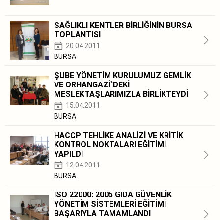
SAĞLIKLI KENTLER BİRLİĞİNİN BURSA
TOPLANTISI
20.04.2011
BURSA
ŞUBE YÖNETİM KURULUMUZ GEMLİK
VE ORHANGAZİ`DEKİ
MESLEKTAŞLARIMIZLA BİRLİKTEYDİ
15.04.2011
BURSA
HACCP TEHLİKE ANALİZİ VE KRİTİK
KONTROL NOKTALARI EĞİTİMİ
YAPILDI
12.04.2011
BURSA
ISO 22000: 2005 GIDA GÜVENLİK
YÖNETİM SİSTEMLERİ EĞİTİMİ
BAŞARIYLA TAMAMLANDI